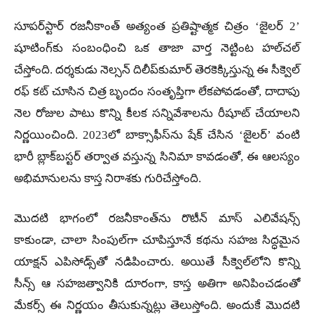
సూపర్‌స్టార్ రజనీకాంత్ అత్యంత ప్రతిష్టాత్మక చిత్రం ‘జైలర్ 2’
షూటింగ్‌కు సంబంధించి ఒక తాజా వార్త నెట్టింట హల్‌చల్
చేస్తోంది. దర్శకుడు నెల్సన్ దిలీప్‌కుమార్ తెరకెక్కిస్తున్న ఈ సీక్వెల్
రఫ్ కట్ చూసిన చిత్ర బృందం సంతృప్తిగా లేకపోవడంతో, దాదాపు
నెల రోజుల పాటు కొన్ని కీలక సన్నివేశాలను రీషూట్ చేయాలని
నిర్ణయించింది. 2023లో బాక్సాఫీస్‌ను షేక్ చేసిన ‘జైలర్’ వంటి
భారీ బ్లాక్‌బస్టర్ తర్వాత వస్తున్న సినిమా కావడంతో, ఈ ఆలస్యం
అభిమానులను కాస్త నిరాశకు గురిచేస్తోంది.
​మొదటి భాగంలో రజనీకాంత్‌ను రొటీన్ మాస్ ఎలివేషన్స్
కాకుండా, చాలా సింపుల్‌గా చూపిస్తూనే కథను సహజ సిద్ధమైన
యాక్షన్ ఎపిసోడ్స్‌తో నడిపించారు. అయితే సీక్వెల్‌లోని కొన్ని
సీన్స్ ఆ సహజత్వానికి దూరంగా, కాస్త అతిగా అనిపించడంతో
మేకర్స్ ఈ నిర్ణయం తీసుకున్నట్లు తెలుస్తోంది. అందుకే మొదటి