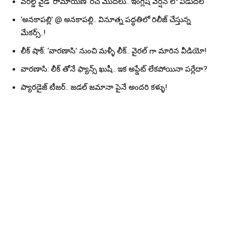
వరల్డ్ వైడ్ ‘రామాయణ’ రీచ్ మొదలు.. ఇంగ్లీష్ వెర్షన్ లో విడుదల
‘అనకాపల్లి’ @ అనకాపల్లి.. వినూత్న పద్ధతిలో రిలీజ్ చేస్తున్న
మేకర్స్..!
లీక్ షాక్: ‘వారణాసి’ నుంచి మళ్ళీ లీక్.. వైరల్ గా మారిన వీడియో!
వారణాసి: లీక్ తోనే ఫ్యాన్స్ ఖుషీ.. ఇక అప్డేట్ లేకపోయినా పర్లేదా?
ప్యారడైజ్ టీజర్.. జడల్ జమానా పైనే అందరి కళ్ళు!