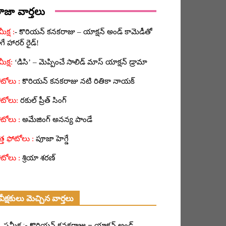
ాజా వార్తలు
- కొరియన్ కనకరాజు – యాక్షన్ అండ్ కామెడీతో
గే హారర్ రైడ్!
‘డిసి’ – మెప్పించే సాలిడ్ మాస్ యాక్షన్ డ్రామా
కొరియన్ కనకరాజు నటి రితికా నాయక్
రకుల్ ప్రీత్ సింగ్
అమేజింగ్ అనన్య పాండే
పూజా హెగ్డే
శ్రియా శరణ్
వీక్షకులు మెచ్చిన వార్తలు
సమీక్ష :- కొరియన్ కనకరాజు – యాక్షన్ అండ్