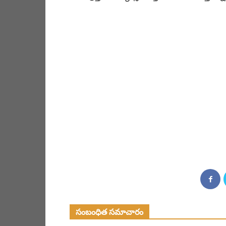
సంబంధిత సమాచారం