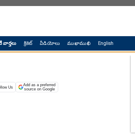
ీ వార్తలు
క్రికెట్
వీడియోలు
ముఖాముఖి
English
Add as a preferred
llow Us
source on Google