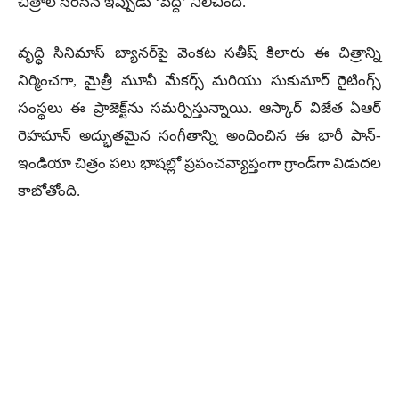
చిత్రాల సరసన ఇప్పుడు ‘పెద్ది’ నిలిచింది.
వృద్ధి సినిమాస్ బ్యానర్‌పై వెంకట సతీష్ కిలారు ఈ చిత్రాన్ని
నిర్మించగా, మైత్రీ మూవీ మేకర్స్ మరియు సుకుమార్ రైటింగ్స్
సంస్థలు ఈ ప్రాజెక్ట్‌ను సమర్పిస్తున్నాయి. ఆస్కార్ విజేత ఏఆర్
రెహమాన్ అద్భుతమైన సంగీతాన్ని అందించిన ఈ భారీ పాన్-
ఇండియా చిత్రం పలు భాషల్లో ప్రపంచవ్యాప్తంగా గ్రాండ్‌గా విడుదల
కాబోతోంది.