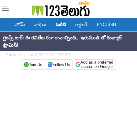
హోమ్
వార్తలు
ఓటిటి
గ్యాలరీ
ENGLISH
గ్లింప్స్ టాక్: ఈ రవితేజ కదా కావాల్సింది.. ‘ఇరుముడి’తో కంబ్యాక్
ప్రామిస్!
Published on Jun 3, 2026 12:00 PM IST
Add as a preferred
Join Us
Follow Us
source on Google