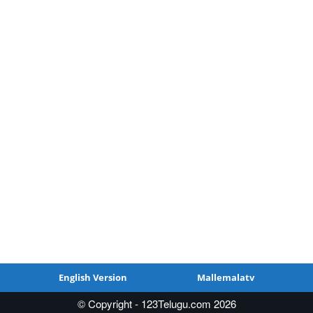
English Version
Mallemalatv
© Copyright - 123Telugu.com 2026