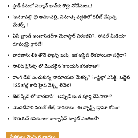
ఫ్రాడ్ కేసులో సల్మాన్ ఖాన్‌కు కోర్టు నోటీసులు..!
‘అనకాపల్లి’ @ అనకాపల్లి.. వినూత్న పద్ధతిలో రిలీజ్ చేస్తున్న
మేకర్స్..!
ఏపీ బ్రాండ్ అంబాసిడర్‌గా మెగాస్టార్ చిరంజీవి?.. సోషల్ మీడియా
రూమర్లపై క్లారిటీ!
వారణాసి: లీక్ తోనే ఫ్యాన్స్ ఖుషీ.. ఇక అప్డేట్ లేకపోయినా పర్లేదా?
సాలిడ్ ప్రీసేల్స్ లో మొదలైన ‘కొరియన్ కనకరాజు’!
రాంగ్ డేట్ ఎంచుకున్న ‘రామాయణ’ మేకర్స్? ‘గాడ్జిల్లా’ ఎఫెక్ట్.. బడ్జెట్
125 కోట్లే కానీ హైప్ నెక్స్ట్ లెవెల్!
జెట్ స్పీడ్ లో ‘వారణాసి’.. అప్పుడే ఇంత పూర్తి చేసేసారా!?
మొదటిసారి వరుణ్ తేజ్, నాగబాబు.. ఈ స్పోర్ట్స్ డ్రామా కోసం!
‘కొరియన్ కనకరాజు’ బాక్సాఫీస్ టార్గెట్ ఎంతంటే?
వీక్షకులు మెచ్చిన వార్తలు