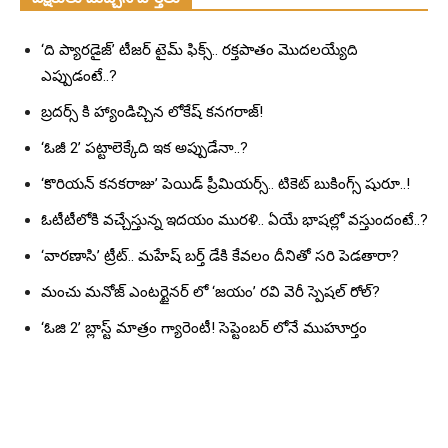
‘ది ప్యారడైజ్’ టీజర్ టైమ్ ఫిక్స్.. రక్తపాతం మొదలయ్యేది
ఎప్పుడంటే..?
బ్రదర్స్ కి హ్యాండిచ్చిన లోకేష్ కనగరాజ్!
‘ఓజీ 2’ పట్టాలెక్కేది ఇక అప్పుడేనా..?
‘కొరియన్ కనకరాజు’ పెయిడ్ ప్రీమియర్స్.. టికెట్ బుకింగ్స్ షురూ..!
ఓటీటీలోకి వచ్చేస్తున్న ఇదయం మురళి.. ఏయే భాషల్లో వస్తుందంటే..?
‘వారణాసి’ ట్రీట్.. మహేష్ బర్త్ డేకి కేవలం దీనితో సరి పెడతారా?
మంచు మనోజ్ ఎంటర్టైనర్ లో ‘జయం’ రవి వెరీ స్పెషల్ రోల్?
‘ఓజి 2’ బ్లాస్ట్ మాత్రం గ్యారెంటీ! సెప్టెంబర్ లోనే ముహూర్తం