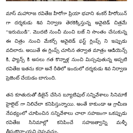
మాస్ మహారాజ రవితేజ హీరోగా ప్రియా భవాని శంకర్ హీరోయిన్
గా దర్శకుడు శివ నిర్వాణ తెరకెక్కిస్తున్న అవైటెడ్ చిత్రమే
“ఇరుముడి”. మొదటి నుంచీ మంచి బజ్ ని సొంతం చేసుకున్న
ఈ చిత్రం నుంచి మేకర్స్ అవైటెడ్ ఫస్ట్ గ్లింప్స్ ని ఇప్పుడు
వదిలారు. అయితే ఈ గ్లింప్స్ చూసిన తర్వాత మాత్రం ఆడియెన్స్
కి, ఫ్యాన్స్ కి అసలు గత కొన్నాళ్ల నుంచి మిస్సవుతున్న అప్పటి
రవితేజ ఇతను కదా అనే రీతిలో ఇందులో దర్శకుడు శివ నిర్వాణ
ప్రెజెంట్ చేయడం బాగుంది.
తన కూతురుతో డిజైన్ చేసిన బ్యూటిఫుల్ సన్నివేశాలు సినిమాకే
హైలైట్ గా నిలిచేలా కనిపిస్తున్నాయి. అంతే కాకుండా ఆ గ్రామీణ
నేపథ్యంలో చూపించిన సన్నివేశాలు చాలా సహజంగా ఒకప్పుడు
రవితేజ సినిమాల్లో కనిపించే సహజత్వాన్ని మళ్ళీ
తీసుకొచ్చాయని చెప్పవచ్చు.