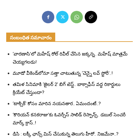
సంబంధిత సమాచారం
‘వారణాసి’లో మహేష్ రోల్ రివీల్ చేసిన జక్కన్న.. మహేష్ మాత్రమే
చెయ్యగలడు!
మూడో వీకెండ్‌లోనూ సత్తా చాటుతున్న ‘చెన్నై లవ్ స్టోరీ’..!
తమిళ సినిమాకి ‘జైలర్ 2’ బిగ్ టెస్ట్.. బాక్సాఫీస్ వద్ద రికార్డులు
క్రియేట్ చేస్తుందా?
‘టాక్సిక్’ కోసం మారిన నయనతార.. ఏమందంటే..?
‘కొరియన్ కనకరాజు’కు ఓవర్సీస్ సాలిడ్ రెస్పాన్స్.. డబుల్ సెంచరీ
మార్క్ క్రాస్..!
డిసి : లక్కీ ఛాన్స్ మిస్ చేసుకున్న తెలుగు హీరో.. నిజమేనా..?