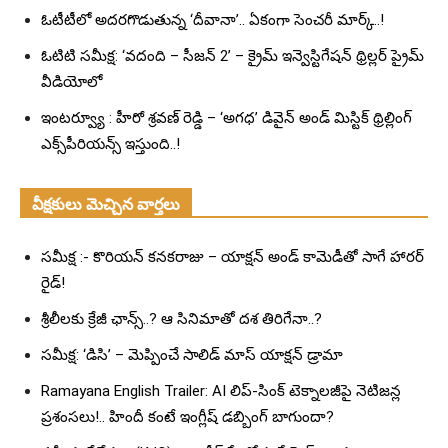
ఓటీటీలో అదరగొడుతున్న ‘దీవానా’.. ఏకంగా సెంచరీ మార్క్..!
ఓటిటి సమీక్ష: ‘వదంది – సీజన్ 2’ – క్రైమ్ ఇన్వెస్టిగేషన్ థ్రిల్లర్ ప్రైమ్
వీడియోలో
ఇంటర్వ్యూ : హీరో శ్రవణ్ రెడ్డి – ‘అగధ’ డివైన్ అండ్ మిస్టిక్ థ్రిల్లింగ్
ఎక్స్‌పీరియన్స్ ఇస్తుంది..!
వీక్షకులు మెచ్చిన వార్తలు
సమీక్ష :- కొరియన్ కనకరాజు – యాక్షన్ అండ్ కామెడీతో సాగే హారర్
రైడ్!
శ్రీలీలకు క్రేజీ ఛాన్స్..? ఆ సినిమాతో దశ తిరిగేనా..?
సమీక్ష: ‘డిసి’ – మెప్పించే సాలిడ్ మాస్ యాక్షన్ డ్రామా
Ramayana English Trailer: AI లిప్-సింక్ టెక్నాలజీపై నెటిజన్ల
ప్రశంసలు!.. హిందీ కంటే ఇంగ్లీష్ డబ్బింగ్ బాగుందా?