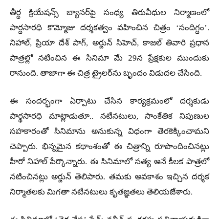
తీర్థ క్రియేషన్స్ బ్యానర్‌పై సంధ్య తిరువీధుల నిర్మాణంలో
పార్థసారధి కొమ్మోజు దర్శకత్వం వహించిన చిత్రం ‘సందిగ్ధం’.
నిహాల్, ప్రియా దేశ్ పాగ్, అర్జున్ సిహెచ్, కాజల్ తివారి ప్రధాన
పాత్రల్లో నటించిన ఈ సినిమా మే 29న ప్రేక్షకుల ముందుకు
రానుంది. తాజాగా ఈ చిత్ర ట్రైలర్‌ను బృందం విడుదల చేసింది.
ఈ సందర్భంగా ఏర్పాటు చేసిన కార్యక్రమంలో దర్శకుడు
పార్థసారధి మాట్లాడుతూ.. నటీనటులు, సాంకేతిక నిపుణుల
సహకారంతో సినిమాను అనుకున్న విధంగా తెరకెక్కించామని
చెప్పారు. భిన్నమైన కథాంశంతో ఈ చిత్రాన్ని రూపొందించినట్లు
హీరో నిహాల్ పేర్కొన్నారు. ఈ సినిమాలో సత్య అనే కీలక పాత్రలో
నటించినట్లు అర్జున్ తెలిపారు. తమకు అవకాశం ఇచ్చిన దర్శక
నిర్మాతలకు మిగతా నటీనటులు కృతజ్ఞతలు తెలియజేశారు.