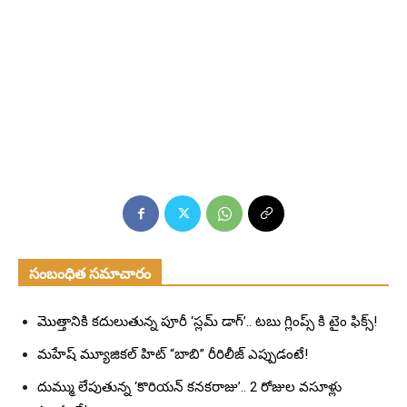
సంబంధిత సమాచారం
మొత్తానికి కదులుతున్న పూరీ ‘స్లమ్ డాగ్’.. టబు గ్లింప్స్ కి టైం ఫిక్స్!
మహేష్ మ్యూజికల్ హిట్ “బాబి” రీరిలీజ్ ఎప్పుడంటే!
దుమ్ము లేపుతున్న ‘కొరియన్ కనకరాజు’.. 2 రోజుల వసూళ్లు