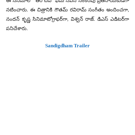
ఈ సినిమాలో ‘తెర చేప’ ఫేమ్ నవీన్ సంకరపు ప్రతినాయకుడిగా
నటించారు. ఈ చిత్రానికి గౌతమ్ రవిరామ్ సంగీతం అందించగా,
నందన్ కృష్ణ సినిమాటోగ్రాఫర్‌గా, విశ్వన్ రాజ్. డిఎస్ ఎడిటర్‌గా
పనిచేశారు.
Sandigdham Trailer