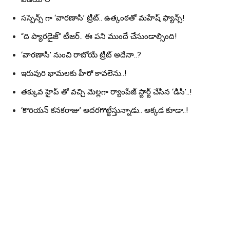
సస్పెన్స్ గా ‘వారణాసి’ ట్రీట్.. ఉత్కంఠతో మహేష్ ఫ్యాన్స్!
“ది ప్యారడైజ్” టీజర్.. ఈ పని ముందే చేసుండాల్సింది!
‘వారణాసి’ నుంచి రాబోయే ట్రీట్ అదేనా..?
ఇరువురి భామలకు హీరో కావలెను..!
తక్కువ హైప్ తో వచ్చి మెల్లగా ర్యాంపేజ్ స్టార్ట్ చేసిన ‘డిసి’..!
‘కొరియన్ కనకరాజు’ అదరగొట్టేస్తున్నాడు.. అక్కడ కూడా..!