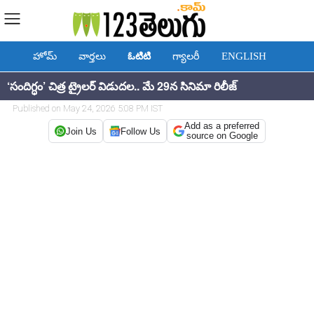
హోమ్
వార్తలు
ఓటిటి
గ్యాలరీ
ENGLISH
‘సందిగ్ధం’ చిత్ర ట్రైలర్ విడుదల.. మే 29న సినిమా రిలీజ్
Published on May 24, 2026 5:08 PM IST
Add as a preferred
Join Us
Follow Us
source on Google