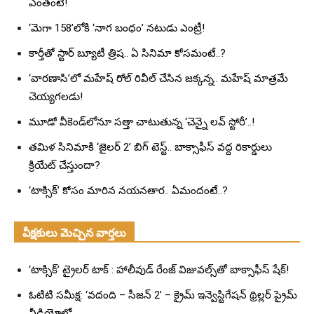
ఎంతంటే!
‘మెగా 158’లోకి ‘నాగ బంధం’ నటుడు ఎంట్రీ!
కార్తీతో స్టార్ బ్యూటీ త్రిష.. ఏ సినిమా కోసమంటే..?
‘వారణాసి’లో మహేష్ రోల్ రివీల్ చేసిన జక్కన్న.. మహేష్ మాత్రమే
చెయ్యగలడు!
మూడో వీకెండ్‌లోనూ సత్తా చాటుతున్న ‘చెన్నై లవ్ స్టోరీ’..!
తమిళ సినిమాకి ‘జైలర్ 2’ బిగ్ టెస్ట్.. బాక్సాఫీస్ వద్ద రికార్డులు
క్రియేట్ చేస్తుందా?
‘టాక్సిక్’ కోసం మారిన నయనతార.. ఏమందంటే..?
వీక్షకులు మెచ్చిన వార్తలు
‘టాక్సిక్’ ట్రైలర్ టాక్ : హాలీవుడ్ రేంజ్ విజువల్స్‌తో బాక్సాఫీస్ షేక్!
ఓటిటి సమీక్ష: ‘వదంది – సీజన్ 2’ – క్రైమ్ ఇన్వెస్టిగేషన్ థ్రిల్లర్ ప్రైమ్
వీడియోలో