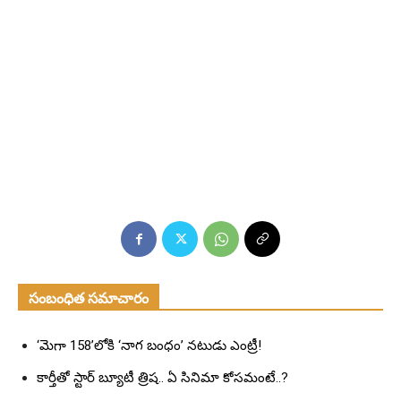
సంబంధిత సమాచారం
‘మెగా 158’లోకి ‘నాగ బంధం’ నటుడు ఎంట్రీ!
కార్తీతో స్టార్ బ్యూటీ త్రిష.. ఏ సినిమా కోసమంటే..?