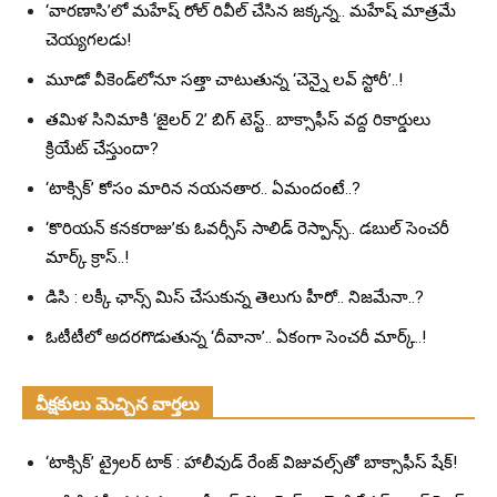
‘వారణాసి’లో మహేష్ రోల్ రివీల్ చేసిన జక్కన్న.. మహేష్ మాత్రమే
చెయ్యగలడు!
మూడో వీకెండ్‌లోనూ సత్తా చాటుతున్న ‘చెన్నై లవ్ స్టోరీ’..!
తమిళ సినిమాకి ‘జైలర్ 2’ బిగ్ టెస్ట్.. బాక్సాఫీస్ వద్ద రికార్డులు
క్రియేట్ చేస్తుందా?
‘టాక్సిక్’ కోసం మారిన నయనతార.. ఏమందంటే..?
‘కొరియన్ కనకరాజు’కు ఓవర్సీస్ సాలిడ్ రెస్పాన్స్.. డబుల్ సెంచరీ
మార్క్ క్రాస్..!
డిసి : లక్కీ ఛాన్స్ మిస్ చేసుకున్న తెలుగు హీరో.. నిజమేనా..?
ఓటీటీలో అదరగొడుతున్న ‘దీవానా’.. ఏకంగా సెంచరీ మార్క్..!
వీక్షకులు మెచ్చిన వార్తలు
‘టాక్సిక్’ ట్రైలర్ టాక్ : హాలీవుడ్ రేంజ్ విజువల్స్‌తో బాక్సాఫీస్ షేక్!