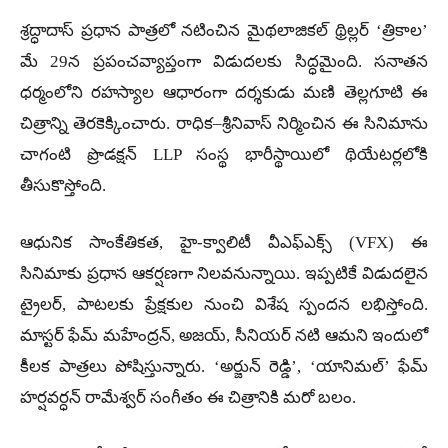
శ్రద్ధాదాస్ ప్రధాన పాత్రలో నటించిన మైథలాజికల్ థ్రిల్లర్ ‘త్రికాల’
మే 29న ప్రపంచవ్యాప్తంగా విడుదలకు సిద్ధమైంది. సనాతన
ధర్మంలోని రహస్యాల ఆధారంగా దర్శకుడు మణి తెల్లగూటి ఈ
చిత్రాన్ని తెరకెక్కించారు. రాధిక–శ్రీనివాస్ నిర్మించిన ఈ సినిమాను
చాగంటి ప్రొడక్షన్ LLP సంస్థ భారీస్థాయిలో థియేటర్లలోకి
తీసుకొస్తోంది.
​ఆధునిక సాంకేతికత, హై-క్వాలిటీ వీఎఫ్ఎక్స్ (VFX) ఈ
సినిమాకు ప్రధాన ఆకర్షణగా నిలవనున్నాయి. ఇప్పటికే విడుదలైన
ట్రైలర్, పాటలకు ప్రేక్షకుల నుంచి విశేష స్పందన లభిస్తోంది.
మాస్టర్ ఫేమ్ మహేంద్రన్, అజయ్, సీనియర్ నటి ఆమని ఇందులో
కీలక పాత్రలు పోషిస్తున్నారు. ‘అర్జున్ రెడ్డి’, ‘యానిమల్’ ఫేమ్
హర్షవర్ధన్ రామేశ్వర్ సంగీతం ఈ చిత్రానికి మరో బలం.