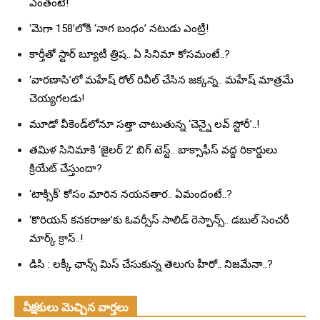
ఎంతంటే!
‘మెగా 158’లోకి ‘నాగ బంధం’ నటుడు ఎంట్రీ!
కార్తీతో స్టార్ బ్యూటీ త్రిష.. ఏ సినిమా కోసమంటే..?
‘వారణాసి’లో మహేష్ రోల్ రివీల్ చేసిన జక్కన్న.. మహేష్ మాత్రమే
చెయ్యగలడు!
మూడో వీకెండ్‌లోనూ సత్తా చాటుతున్న ‘చెన్నై లవ్ స్టోరీ’..!
తమిళ సినిమాకి ‘జైలర్ 2’ బిగ్ టెస్ట్.. బాక్సాఫీస్ వద్ద రికార్డులు
క్రియేట్ చేస్తుందా?
‘టాక్సిక్’ కోసం మారిన నయనతార.. ఏమందంటే..?
‘కొరియన్ కనకరాజు’కు ఓవర్సీస్ సాలిడ్ రెస్పాన్స్.. డబుల్ సెంచరీ
మార్క్ క్రాస్..!
డిసి : లక్కీ ఛాన్స్ మిస్ చేసుకున్న తెలుగు హీరో.. నిజమేనా..?
వీక్షకులు మెచ్చిన వార్తలు