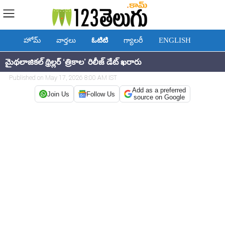
హోమ్
వార్తలు
ఓటిటి
గ్యాలరీ
ENGLISH
మైథలాజికల్ థ్రిల్లర్ ‘త్రికాల’ రిలీజ్ డేట్ ఖరారు
Published on May 17, 2026 8:00 AM IST
Add as a preferred
Join Us
Follow Us
source on Google