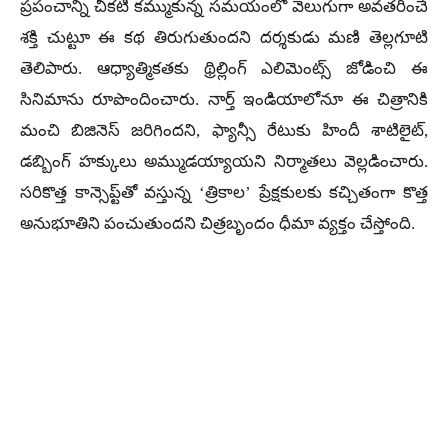
​ప్రపంచాన్ని చీకటి కమ్ముకున్న సమయంలో వెలుగుగా అవతరించే
శక్తి చుట్టూ ఈ కథ తిరుగుతుందని దర్శకుడు మణి తెల్లగూటి
తెలిపారు. ఆధ్యాత్మికతకు థ్రిల్లింగ్ ఎలిమెంట్స్ జోడించి ఈ
సినిమాను రూపొందించారు. నార్త్ ఇండియాలోనూ ఈ చిత్రానికి
మంచి బిజినెస్ జరిగిందని, ఫ్యాన్సీ రేటుకు హిందీ శాటిలైట్,
డబ్బింగ్ హక్కులు అమ్ముడయ్యాయని నిర్మాతలు వెల్లడించారు.
సరికొత్త కాన్సెప్ట్‌తో వస్తున్న ‘త్రికాల’ ప్రేక్షకులకు కచ్చితంగా కొత్త
అనుభూతిని పంచుతుందని చిత్రబృందం ధీమా వ్యక్తం చేస్తోంది.