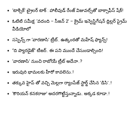
‘టాక్సిక్’ ట్రైలర్ టాక్ : హాలీవుడ్ రేంజ్ విజువల్స్‌తో బాక్సాఫీస్ షేక్!
ఓటిటి సమీక్ష: ‘వదంది – సీజన్ 2’ – క్రైమ్ ఇన్వెస్టిగేషన్ థ్రిల్లర్ ప్రైమ్
వీడియోలో
సస్పెన్స్ గా ‘వారణాసి’ ట్రీట్.. ఉత్కంఠతో మహేష్ ఫ్యాన్స్!
“ది ప్యారడైజ్” టీజర్.. ఈ పని ముందే చేసుండాల్సింది!
‘వారణాసి’ నుంచి రాబోయే ట్రీట్ అదేనా..?
ఇరువురి భామలకు హీరో కావలెను..!
తక్కువ హైప్ తో వచ్చి మెల్లగా ర్యాంపేజ్ స్టార్ట్ చేసిన ‘డిసి’..!
‘కొరియన్ కనకరాజు’ అదరగొట్టేస్తున్నాడు.. అక్కడ కూడా..!