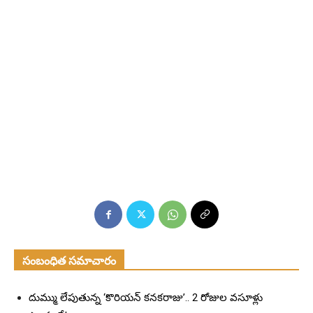
సంబంధిత సమాచారం
దుమ్ము లేపుతున్న ‘కొరియన్ కనకరాజు’.. 2 రోజుల వసూళ్లు