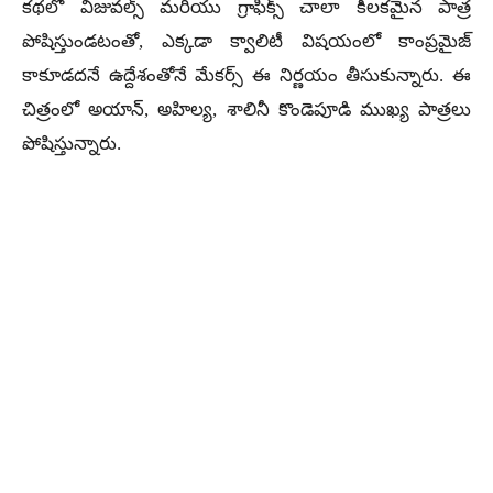
కథలో విజువల్స్ మరియు గ్రాఫిక్స్ చాలా కీలకమైన పాత్ర
పోషిస్తుండటంతో, ఎక్కడా క్వాలిటీ విషయంలో కాంప్రమైజ్
కాకూడదనే ఉద్దేశంతోనే మేకర్స్ ఈ నిర్ణయం తీసుకున్నారు. ఈ
చిత్రంలో అయాన్, అహిల్య, శాలినీ కొండెపూడి ముఖ్య పాత్రలు
పోషిస్తున్నారు.