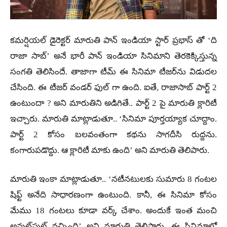
కమర్షియల్ డైరెక్టర్ మారుతి పాన్ ఇండియా స్టార్ ప్రభాస్‌ తో ‘ది
రాజా సాబ్’ అనే భారీ పాన్ ఇండియా సినిమాని తెరకెక్కిస్తున్న
సంగతి తెలిసిందే. తాజాగా టీమ్‌ ఈ సినిమా టీజర్‌ను విడుదల
చేసింది. ఈ టీజర్ వండర్ ఫుల్ గా ఉంది. ఐతే, రాజాసాబ్‌ పార్ట్‌ 2
ఉంటుందా ? అని మారుతిని అడిగితే.. పార్ట్ 2 పై మారుతి క్లారిటీ
ఇచ్చారు. మారుతి మాట్లాడుతూ.. ‘సినిమా పూర్తయ్యాక చూద్దాం.
పార్ట్‌ 2 కోసం బలవంతంగా కథను సాగదీసి రుద్దను.
కంగారుపడొద్దు. ఆ క్లారిటీ మాకు ఉంది’ అని మారుతి తెలిపారు.
మారుతి ఇంకా మాట్లాడుతూ.. ‘నటీనటులకు సుమారు 8 గంటల
షిఫ్ట్‌ అనేది సాధారణంగా ఉంటుంది. కానీ, ఈ సినిమా కోసం
మేము 18 గంటలు కూడా వర్క్ చేశాం. అందుకే ఇంత మంచి
అవుట్‌పుట్‌ వచ్చింది’ అని మారుతి తెలిపారు. ఈ సినిమాలో