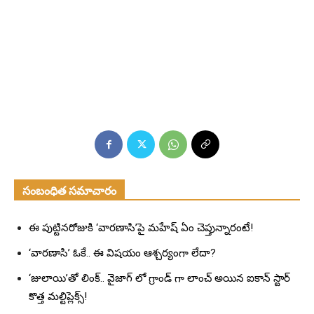
సంబంధిత సమాచారం
ఈ పుట్టినరోజుకి ‘వారణాసి’పై మహేష్ ఏం చెప్తున్నారంటే!
‘వారణాసి’ ఓకే.. ఈ విషయం ఆశ్చర్యంగా లేదా?
‘జులాయి’తో లింక్.. వైజాగ్ లో గ్రాండ్ గా లాంచ్ అయిన ఐకాన్ స్టార్
కొత్త మల్టిప్లెక్స్!