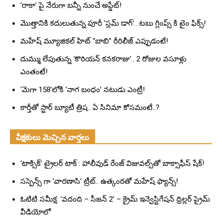
‘రాకా’ పై నేరుగా బన్నీ నుంచే అప్డేట్!
మొత్తానికి కదులుతున్న పూరీ ‘స్లమ్ డాగ్’.. టబు గ్లింప్స్ కి టైం ఫిక్స్!
మహేష్ మ్యూజికల్ హిట్ “బాబి” రీరిలీజ్ ఎప్పుడంటే!
దుమ్ము లేపుతున్న ‘కొరియన్ కనకరాజు’.. 2 రోజుల వసూళ్లు
ఎంతంటే!
‘మెగా 158’లోకి ‘నాగ బంధం’ నటుడు ఎంట్రీ!
కార్తీతో స్టార్ బ్యూటీ త్రిష.. ఏ సినిమా కోసమంటే..?
వీక్షకులు మెచ్చిన వార్తలు
‘టాక్సిక్’ ట్రైలర్ టాక్ : హాలీవుడ్ రేంజ్ విజువల్స్‌తో బాక్సాఫీస్ షేక్!
సస్పెన్స్ గా ‘వారణాసి’ ట్రీట్.. ఉత్కంఠతో మహేష్ ఫ్యాన్స్!
ఓటిటి సమీక్ష: ‘వదంది – సీజన్ 2’ – క్రైమ్ ఇన్వెస్టిగేషన్ థ్రిల్లర్ ప్రైమ్
వీడియోలో