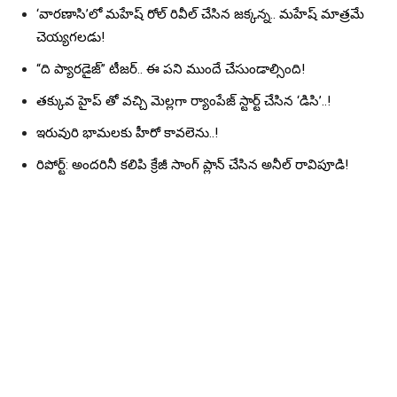
‘వారణాసి’లో మహేష్ రోల్ రివీల్ చేసిన జక్కన్న.. మహేష్ మాత్రమే
చెయ్యగలడు!
“ది ప్యారడైజ్” టీజర్.. ఈ పని ముందే చేసుండాల్సింది!
తక్కువ హైప్ తో వచ్చి మెల్లగా ర్యాంపేజ్ స్టార్ట్ చేసిన ‘డిసి’..!
ఇరువురి భామలకు హీరో కావలెను..!
రిపోర్ట్: అందరినీ కలిపి క్రేజీ సాంగ్ ప్లాన్ చేసిన అనీల్ రావిపూడి!