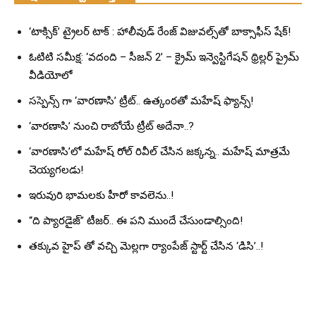
‘టాక్సిక్’ ట్రైలర్ టాక్ : హాలీవుడ్ రేంజ్ విజువల్స్‌తో బాక్సాఫీస్ షేక్!
ఓటిటి సమీక్ష: ‘వదంది – సీజన్ 2’ – క్రైమ్ ఇన్వెస్టిగేషన్ థ్రిల్లర్ ప్రైమ్
వీడియోలో
సస్పెన్స్ గా ‘వారణాసి’ ట్రీట్.. ఉత్కంఠతో మహేష్ ఫ్యాన్స్!
‘వారణాసి’ నుంచి రాబోయే ట్రీట్ అదేనా..?
‘వారణాసి’లో మహేష్ రోల్ రివీల్ చేసిన జక్కన్న.. మహేష్ మాత్రమే
చెయ్యగలడు!
ఇరువురి భామలకు హీరో కావలెను..!
“ది ప్యారడైజ్” టీజర్.. ఈ పని ముందే చేసుండాల్సింది!
తక్కువ హైప్ తో వచ్చి మెల్లగా ర్యాంపేజ్ స్టార్ట్ చేసిన ‘డిసి’..!