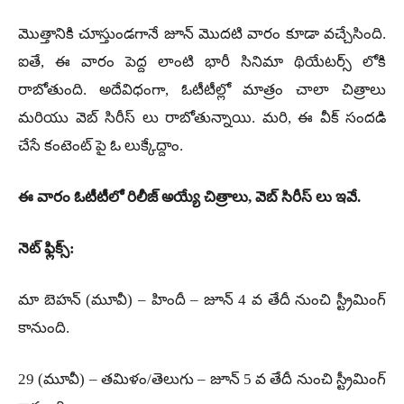
మొత్తానికి చూస్తుండగానే జూన్ మొదటి వారం కూడా వచ్చేసింది.
ఐతే, ఈ వారం పెద్ద లాంటి భారీ సినిమా థియేటర్స్ లోకి
రాబోతుంది. అదేవిధంగా, ఓటీటీల్లో మాత్రం చాలా చిత్రాలు
మరియు వెబ్ సిరీస్ లు రాబోతున్నాయి. మరి, ఈ వీక్ సందడి
చేసే కంటెంట్ పై ఓ లుక్కేద్దాం.
ఈ వారం ఓటీటీలో రిలీజ్ అయ్యే చిత్రాలు, వెబ్‌ సిరీస్‌ లు ఇవే.
నెట్‌ ఫ్లిక్స్‌:
మా బెహన్‌ (మూవీ) – హిందీ – జూన్‌ 4 వ తేదీ నుంచి స్ట్రీమింగ్‌
కానుంది.
29 (మూవీ) – తమిళం/తెలుగు – జూన్‌ 5 వ తేదీ నుంచి స్ట్రీమింగ్‌