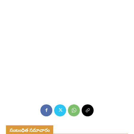
సంబంధిత సమాచారం