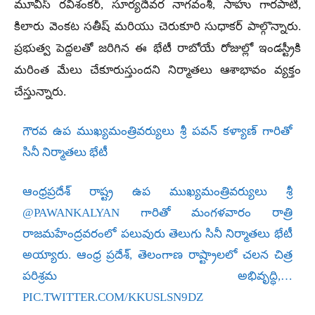
మూవీస్ రవిశంకర్, సూర్యదేవర నాగవంశీ, సాహు గారపాటి,
కిలారు వెంకట సతీష్ మరియు చెరుకూరి సుధాకర్ పాల్గొన్నారు.
ప్రభుత్వ పెద్దలతో జరిగిన ఈ భేటీ రాబోయే రోజుల్లో ఇండస్ట్రీకి
మరింత మేలు చేకూరుస్తుందని నిర్మాతలు ఆశాభావం వ్యక్తం
చేస్తున్నారు.
గౌరవ ఉప ముఖ్యమంత్రివర్యులు శ్రీ పవన్ కళ్యాణ్ గారితో
సినీ నిర్మాతలు భేటీ
ఆంధ్రప్రదేశ్ రాష్ట్ర ఉప ముఖ్యమంత్రివర్యులు శ్రీ
@PAWANKALYAN
గారితో మంగళవారం రాత్రి
రాజమహేంద్రవరంలో పలువురు తెలుగు సినీ నిర్మాతలు భేటీ
అయ్యారు. ఆంధ్ర ప్రదేశ్, తెలంగాణ రాష్ట్రాలలో చలన చిత్ర
పరిశ్రమ అభివృద్ధి,…
PIC.TWITTER.COM/KKUSLSN9DZ