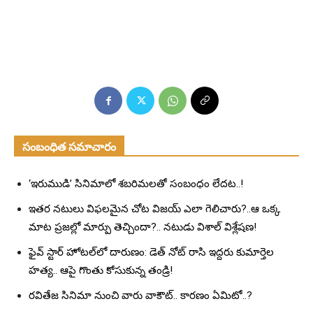
సంబంధిత సమాచారం
‘ఇరుముడి’ సినిమాలో శబరిమలతో సంబంధం లేదట..!
ఇతర నటులు విఫలమైన చోట విజయ్ ఎలా గెలిచారు?..ఆ ఒక్క
మాట ప్రజల్లో మార్పు తెచ్చిందా?.. నటుడు విశాల్ విశ్లేషణ!
ఫైవ్ స్టార్ హోటల్‌లో దారుణం: డెత్ నోట్ రాసి ఇద్దరు కుమార్తెల
హత్య.. ఆపై గొంతు కోసుకున్న తండ్రి!
రవితేజ సినిమా నుంచి వారు వాకౌట్.. కారణం ఏమిటో..?