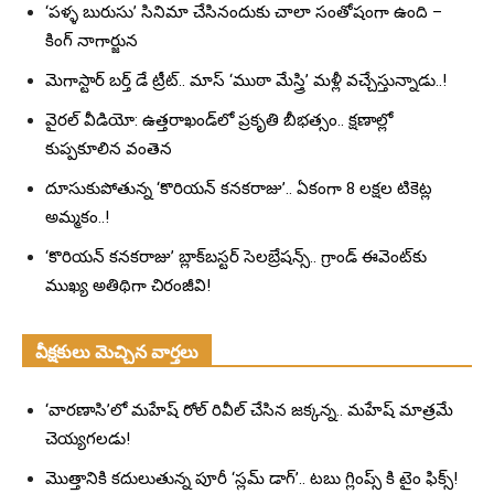
‘పళ్ళ బురుసు’ సినిమా చేసినందుకు చాలా సంతోషంగా ఉంది –
కింగ్ నాగార్జున
మెగాస్టార్ బర్త్ డే ట్రీట్.. మాస్ ‘ముఠా మేస్త్రి’ మళ్లీ వచ్చేస్తున్నాడు..!
వైరల్ వీడియో: ఉత్తరాఖండ్‌లో ప్రకృతి బీభత్సం.. క్షణాల్లో
కుప్పకూలిన వంతెన
దూసుకుపోతున్న ‘కొరియన్ కనకరాజు’.. ఏకంగా 8 లక్షల టికెట్ల
అమ్మకం..!
‘కొరియన్ కనకరాజు’ బ్లాక్‌బస్టర్ సెలబ్రేషన్స్.. గ్రాండ్ ఈవెంట్‌కు
ముఖ్య అతిథిగా చిరంజీవి!
వీక్షకులు మెచ్చిన వార్తలు
‘వారణాసి’లో మహేష్ రోల్ రివీల్ చేసిన జక్కన్న.. మహేష్ మాత్రమే
చెయ్యగలడు!
మొత్తానికి కదులుతున్న పూరీ ‘స్లమ్ డాగ్’.. టబు గ్లింప్స్ కి టైం ఫిక్స్!