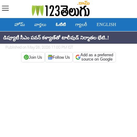
హోమ్
వార్తలు
ఓటిటి
గ్యాలరీ
ENGLISH
డిప్యూటీ సీఎం పవన్ కళ్యాణ్‌తో టాలీవుడ్ నిర్మాతల భేటి..!
Published on May 26, 2026 11:00 PM IST
Add as a preferred
Join Us
Follow Us
source on Google