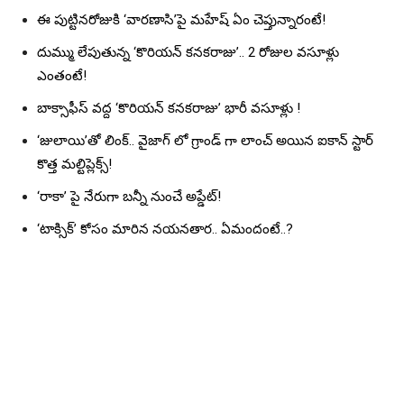
ఈ పుట్టినరోజుకి ‘వారణాసి’పై మహేష్ ఏం చెప్తున్నారంటే!
దుమ్ము లేపుతున్న ‘కొరియన్ కనకరాజు’.. 2 రోజుల వసూళ్లు
ఎంతంటే!
బాక్సాఫీస్ వద్ద ‘కొరియన్ కనకరాజు’ భారీ వసూళ్లు !
‘జులాయి’తో లింక్.. వైజాగ్ లో గ్రాండ్ గా లాంచ్ అయిన ఐకాన్ స్టార్
కొత్త మల్టిప్లెక్స్!
‘రాకా’ పై నేరుగా బన్నీ నుంచే అప్డేట్!
‘టాక్సిక్’ కోసం మారిన నయనతార.. ఏమందంటే..?