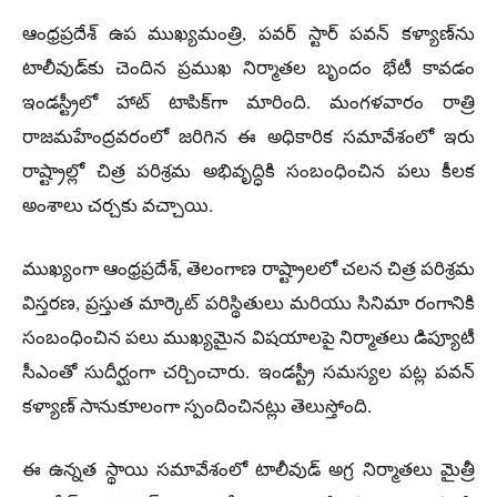
ఆంధ్రప్రదేశ్ ఉప ముఖ్యమంత్రి, పవర్ స్టార్ పవన్ కళ్యాణ్‌ను
టాలీవుడ్‌కు చెందిన ప్రముఖ నిర్మాతల బృందం భేటీ కావడం
ఇండస్ట్రీలో హాట్ టాపిక్‌గా మారింది. మంగళవారం రాత్రి
రాజమహేంద్రవరంలో జరిగిన ఈ అధికారిక సమావేశంలో ఇరు
రాష్ట్రాల్లో చిత్ర పరిశ్రమ అభివృద్ధికి సంబంధించిన పలు కీలక
అంశాలు చర్చకు వచ్చాయి.
ముఖ్యంగా ఆంధ్రప్రదేశ్, తెలంగాణ రాష్ట్రాలలో చలన చిత్ర పరిశ్రమ
విస్తరణ, ప్రస్తుత మార్కెట్ పరిస్థితులు మరియు సినిమా రంగానికి
సంబంధించిన పలు ముఖ్యమైన విషయాలపై నిర్మాతలు డిప్యూటీ
సీఎంతో సుదీర్ఘంగా చర్చించారు. ఇండస్ట్రీ సమస్యల పట్ల పవన్
కళ్యాణ్ సానుకూలంగా స్పందించినట్లు తెలుస్తోంది.
ఈ ఉన్నత స్థాయి సమావేశంలో టాలీవుడ్ అగ్ర నిర్మాతలు మైత్రీ