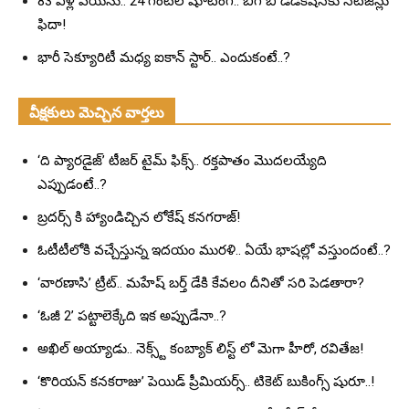
83 ఏళ్ల వయసు.. 24 గంటల షూటింగ్.. బిగ్ బీ డెడికేషన్‌కు నెటిజన్లు
ఫిదా!
భారీ సెక్యూరిటీ మధ్య ఐకాన్ స్టార్.. ఎందుకంటే..?
వీక్షకులు మెచ్చిన వార్తలు
‘ది ప్యారడైజ్’ టీజర్ టైమ్ ఫిక్స్.. రక్తపాతం మొదలయ్యేది
ఎప్పుడంటే..?
బ్రదర్స్ కి హ్యాండిచ్చిన లోకేష్ కనగరాజ్!
ఓటీటీలోకి వచ్చేస్తున్న ఇదయం మురళి.. ఏయే భాషల్లో వస్తుందంటే..?
‘వారణాసి’ ట్రీట్.. మహేష్ బర్త్ డేకి కేవలం దీనితో సరి పెడతారా?
‘ఓజీ 2’ పట్టాలెక్కేది ఇక అప్పుడేనా..?
అఖిల్ అయ్యాడు.. నెక్స్ట్ కంబ్యాక్ లిస్ట్ లో మెగా హీరో, రవితేజ!
‘కొరియన్ కనకరాజు’ పెయిడ్ ప్రీమియర్స్.. టికెట్ బుకింగ్స్ షురూ..!