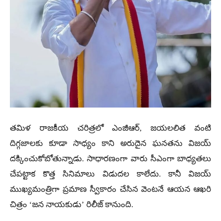
తమిళ రాజకీయ చరిత్రలో ఎంజీఆర్, జయలలిత వంటి
దిగ్గజాలకు కూడా సాధ్యం కాని అరుదైన ఘనతను విజయ్
దక్కించుకోబోతున్నాడు. సాధారణంగా వారు సీఎంగా బాధ్యతలు
చేపట్టాక కొత్త సినిమాలు విడుదల కాలేదు. కానీ విజయ్
ముఖ్యమంత్రిగా ప్రమాణ స్వీకారం చేసిన వెంటనే ఆయన ఆఖరి
చిత్రం ‘జన నాయకుడు’ రిలీజ్ కానుంది.