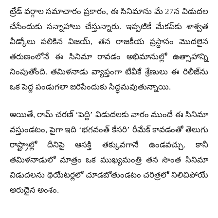
ట్రేడ్ వర్గాల సమాచారం ప్రకారం, ఈ సినిమాను మే 27న విడుదల
చేసేందుకు సన్నాహాలు చేస్తున్నారు. ఇప్పటికే మేకప్‌కు శాశ్వత
వీడ్కోలు పలికిన విజయ్, తన రాజకీయ ప్రస్థానం మొదలైన
తరుణంలోనే ఈ సినిమా రావడం అభిమానుల్లో ఉత్సాహాన్ని
నింపుతోంది. తమిళనాడు వ్యాప్తంగా టీవీకే శ్రేణులు ఈ రిలీజ్‌ను
ఒక పెద్ద పండుగలా జరిపేందుకు సిద్ధమవుతున్నాయి.
అయితే, రామ్ చరణ్ ‘పెద్ది’ విడుదలకు వారం ముందే ఈ సినిమా
వస్తుండటం, పైగా ఇది ‘భగవంత్ కేసరి’ రీమేక్ కావడంతో తెలుగు
రాష్ట్రాల్లో దీనిపై ఆసక్తి తక్కువగానే ఉండవచ్చు. కానీ
తమిళనాడులో మాత్రం ఒక ముఖ్యమంత్రి తన సొంత సినిమా
విడుదలను థియేటర్లలో చూడబోతుండటం చరిత్రలో నిలిచిపోయే
అరుదైన అంశం.