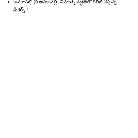
‘అనకాపల్లి’ @ అనకాపల్లి.. వినూత్న పద్ధతిలో రిలీజ్ చేస్తున్న
మేకర్స్..!