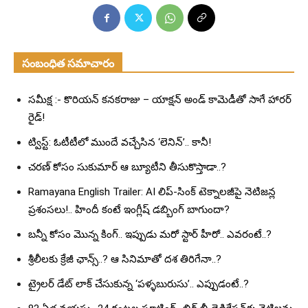
సంబంధిత సమాచారం
సమీక్ష :- కొరియన్ కనకరాజు – యాక్షన్ అండ్ కామెడీతో సాగే హారర్
రైడ్!
ట్విస్ట్: ఓటీటీలో ముందే వచ్చేసిన ‘లెనిన్’.. కానీ!
చరణ్ కోసం సుకుమార్ ఆ బ్యూటీని తీసుకొస్తాడా..?
Ramayana English Trailer: AI లిప్-సింక్ టెక్నాలజీపై నెటిజన్ల
ప్రశంసలు!.. హిందీ కంటే ఇంగ్లీష్ డబ్బింగ్ బాగుందా?
బన్నీ కోసం మొన్న కింగ్.. ఇప్పుడు మరో స్టార్ హీరో.. ఎవరంటే..?
శ్రీలీలకు క్రేజీ ఛాన్స్..? ఆ సినిమాతో దశ తిరిగేనా..?
ట్రైలర్ డేట్ లాక్ చేసుకున్న ‘పళ్ళబురుసు’.. ఎప్పుడంటే..?