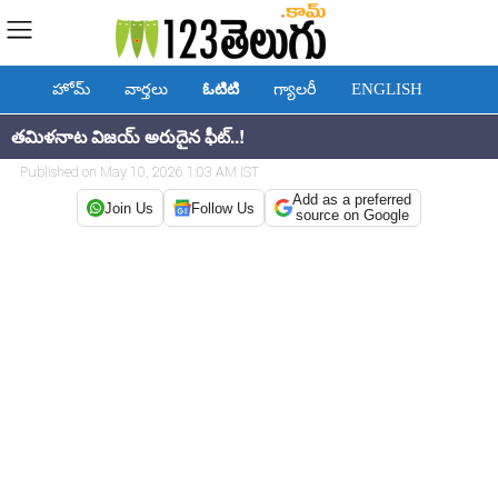
హోమ్
వార్తలు
ఓటిటి
గ్యాలరీ
ENGLISH
తమిళనాట విజయ్ అరుదైన ఫీట్..!
Published on May 10, 2026 1:03 AM IST
Add as a preferred
Join Us
Follow Us
source on Google