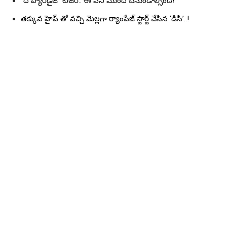
“ది ప్యారడైజ్” టీజర్.. ఈ పని ముందే చేసుండాల్సింది!
తక్కువ హైప్ తో వచ్చి మెల్లగా ర్యాంపేజ్ స్టార్ట్ చేసిన ‘డిసి’..!