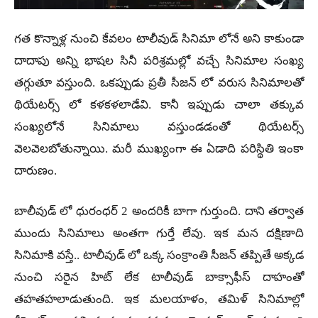
గత కొన్నాళ్ల నుంచి కేవలం టాలీవుడ్ సినిమా లోనే అని కాకుండా
దాదాపు అన్ని భాషల సినీ పరిశ్రమల్లో వచ్చే సినిమాల సంఖ్య
తగ్గుతూ వస్తుంది. ఒకప్పుడు ప్రతీ సీజన్ లో వరుస సినిమాలతో
థియేటర్స్ లో కళకళలాడేవి. కానీ ఇప్పుడు చాలా తక్కువ
సంఖ్యలోనే సినిమాలు వస్తుండడంతో థియేటర్స్
వెలవెలబోతున్నాయి. మరీ ముఖ్యంగా ఈ ఏడాది పరిస్థితి ఇంకా
దారుణం.
బాలీవుడ్ లో ధురంధర్ 2 అందరికీ బాగా గుర్తుంది. దాని తర్వాత
ముందు సినిమాలు అంతగా గుర్తే లేవు. ఇక మన దక్షిణాది
సినిమాకి వస్తే.. టాలీవుడ్ లో ఒక్క సంక్రాంతి సీజన్ తప్పితే అక్కడ
నుంచి సరైన హిట్ లేక టాలీవుడ్ బాక్సాఫీస్ దాహంతో
తహతహలాడుతుంది. ఇక మలయాళం, తమిళ్ సినిమాల్లో