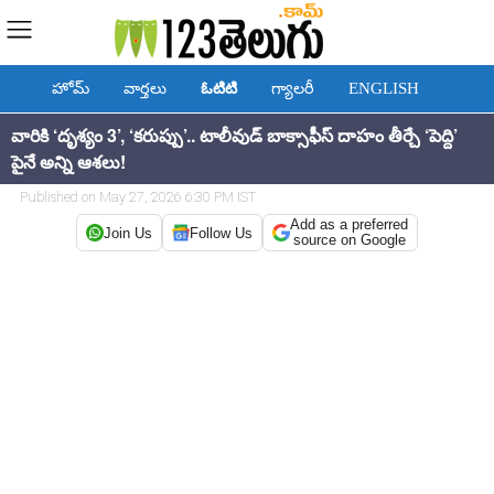
హోమ్
వార్తలు
ఓటిటి
గ్యాలరీ
ENGLISH
వారికి ‘దృశ్యం 3’, ‘కరుప్పు’.. టాలీవుడ్ బాక్సాఫీస్ దాహం తీర్చే ‘పెద్ది’
పైనే అన్ని ఆశలు!
Published on May 27, 2026 6:30 PM IST
Add as a preferred
Join Us
Follow Us
source on Google