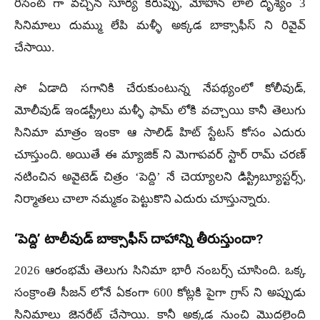
రీసెంట్ గా వచ్చిన సూర్య కరుప్పు, మోహన్ లాల్ దృశ్యం 3
సినిమాలు దుమ్ము లేపి మళ్ళీ అక్కడ బాక్సాఫీస్ ని రివైవ్
చేసాయి.
సో ఏడాది సగానికి చేరుకుంటున్న నేపథ్యంలో కోలీవుడ్,
మోలీవుడ్ ఇండస్ట్రీలు మళ్ళీ ఫామ్ లోకి వచ్చాయి కానీ తెలుగు
సినిమా మాత్రం ఇంకా ఆ సాలిడ్ హిట్ స్టేటస్ కోసం ఎదురు
చూస్తుంది. అయితే ఈ మ్యాజిక్ ని మెగాపవర్ స్టార్ రామ్ చరణ్
నటించిన అవైటెడ్ చిత్రం ‘పెద్ది’ నే చెయ్యాలని డిస్ట్రిబ్యూస్టర్స్,
నిర్మాతలు చాలా నమ్మకం పెట్టుకొని ఎదురు చూస్తున్నారు.
‘పెద్ది’ టాలీవుడ్ బాక్సాఫీస్ దాహాన్ని తీరుస్తుందా?
2026 ఆరంభమే తెలుగు సినిమా భారీ నంబర్స్ చూసింది. ఒక్క
సంక్రాంతి సీజన్ లోనే ఏకంగా 600 కోట్లకి పైగా గ్రాస్ ని అప్పుడు
సినిమాలు జెనరేట్ చేసాయి. కానీ అక్కడ నుంచి మొదలైంది