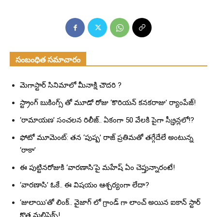
సంబంధిత సమాచారం
మెగాస్టార్ సినిమాలో మీనాక్షి చౌదరి ?
స్ట్రాంగ్ బుకింగ్స్ తో మూడో రోజు ‘కొరియన్ కనకరాజు’ ర్యాంపేజ్!
‘రామాయణ’ సంచలన రిలీజ్.. ఏకంగా 50 వేలకి పైగా స్క్రీన్లలో!?
ఫోటో మూమెంట్: తన ‘పుష్ప’ రాజ్ ప్రతిమతో తగ్గేదేలే అంటున్న
‘రాకా’
ఈ పుట్టినరోజుకి ‘వారణాసి’పై మహేష్ ఏం చెప్తున్నారంటే!
‘వారణాసి’ ఓకే.. ఈ విషయం ఆశ్చర్యంగా లేదా?
‘జులాయి’తో లింక్.. వైజాగ్ లో గ్రాండ్ గా లాంచ్ అయిన ఐకాన్ స్టార్
కొత్త మల్టిప్లెక్స్!