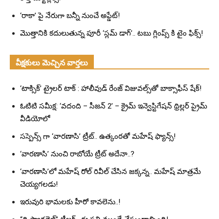
‘రాకా’ పై నేరుగా బన్నీ నుంచే అప్డేట్!
మొత్తానికి కదులుతున్న పూరీ ‘స్లమ్ డాగ్’.. టబు గ్లింప్స్ కి టైం ఫిక్స్!
వీక్షకులు మెచ్చిన వార్తలు
‘టాక్సిక్’ ట్రైలర్ టాక్ : హాలీవుడ్ రేంజ్ విజువల్స్‌తో బాక్సాఫీస్ షేక్!
ఓటిటి సమీక్ష: ‘వదంది – సీజన్ 2’ – క్రైమ్ ఇన్వెస్టిగేషన్ థ్రిల్లర్ ప్రైమ్
వీడియోలో
సస్పెన్స్ గా ‘వారణాసి’ ట్రీట్.. ఉత్కంఠతో మహేష్ ఫ్యాన్స్!
‘వారణాసి’ నుంచి రాబోయే ట్రీట్ అదేనా..?
‘వారణాసి’లో మహేష్ రోల్ రివీల్ చేసిన జక్కన్న.. మహేష్ మాత్రమే
చెయ్యగలడు!
ఇరువురి భామలకు హీరో కావలెను..!