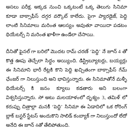
అసలు పరీక్ష. అక్కడ నుంచి ఒక్కటంటే ఒక్క తెలుగు సినిమా
కూడా బాక్సాఫీస్ దగ్గర వర్కౌట్ కాలేదు. పైగా ప్యారడైజ్, పెద్ది
లాంటి సినిమాలు మరింత ఆలస్యం అవుతూ వాయిదా పడటం
థియేటర్స్ ని మరింత ఖాళీగా ఉండేలా చేసాయి.
దీనితో ఫైనల్ గా బరిలో మొదట రామ్ చరణ్ ‘పెద్ది’ నే జూన్ 4 తో
కొత్త ఊపు తెచ్చేలా సిద్ధం అయ్యింది. డిస్ట్రిబ్యూటర్లు, బయ్యర్లు
ఈ సినిమాని భారీ రేట్లకి కొని పెద్ది ఖచ్చితంగా బాక్సాఫీస్ గేమ్
ఛేంజర్ గా నిలుస్తుంది అని భావిస్తున్నారు. ఈ సినిమాతోనే మళ్ళీ
థియేటర్స్ కి జనం క్యూలు కడతారు అని బలంగా
విశ్వసిస్తున్నారు. సో అటు మలయాళంలో దృశ్యం 3, తమిళ్ లో
కరుప్పు చిత్రాల్లా మనకీ ‘పెద్ది’ సినిమా ఈ ఏడాదిలో ఒక రోరింగ్
బ్లాక్ బస్టర్ స్టేటస్ అందుకొని సాలిడ్ కంబ్యాక్ గా నిలుస్తుందో లేదో
అనేది ఈ జూన్ 4తో తేలిపోతుంది.