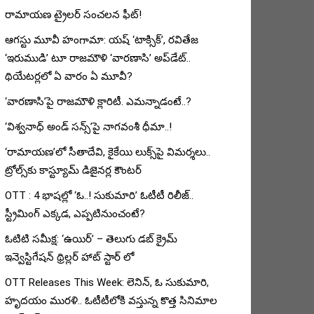
రామాయణ ట్రైలర్ సంచలన ఫీట్!
ఆగస్టు మూవీ హంగామా: యష్ ‘టాక్సిక్’, రవితేజ
‘ఇరుముడి’ టూ రాజమౌళి ‘వారణాసి’ అప్‌డేట్..
థియేటర్లలో ఏ వారం ఏ మూవీ?
‘వారణాసి’పై రాజమౌళి క్లారిటీ. ఎమన్నాడంటే..?
‘విశ్వనాధ్ అండ్ సన్స్’పై నాగవంశీ ధీమా..!
‘రామాయణ’లో సీతాదేవి, కైకేయి లుక్స్‌పై విమర్శలు..
ట్రోల్స్‌కు కాస్ట్యూమ్ డిజైనర్ల కౌంటర్
OTT : 4 భాషల్లో ‘ఓ..! సుకుమారి’ ఓటీటీ రిలీజ్..
స్ట్రీమింగ్ ఎక్కడ, ఎప్పటినుంచంటే?
ఓటిటి సమీక్ష: ‘ఉయిర్’ – తెలుగు డబ్ క్రైమ్
ఇన్వెస్టిగేషన్ థ్రిల్లర్ హాట్ స్టార్ లో
OTT Releases This Week: లెనిన్, ఓ సుకుమారి,
హృదయం మురళి.. ఓటీటీలోకి వస్తున్న కొత్త సినిమాల