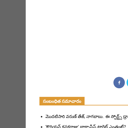
సంబంధిత సమాచారం
మొదటిసారి వరుణ్ తేజ్, నాగబాబు.. ఈ స్పోర్ట్స్ డ్
‘కొరియన్ కనకరాజు’ బాక్సాఫీస్ టార్గెట్ ఎంతంటే?