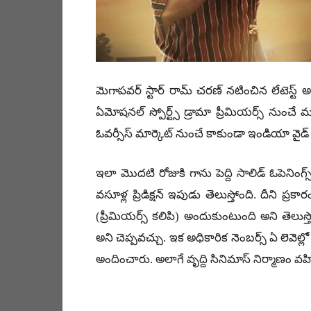
మెగాపవర్ స్టార్ రామ్ చరణ్ నటించిన లేటెస్ట్ అవ
ఏమోషనల్ స్పోర్ట్స్ డ్రామా ప్రీమియర్స్ నుంచే
ఓవర్సీస్ మార్కెట్ నుంచే కాకుండా ఇండియా వైడ్ గా
ఇలా మొదటి రోజుకి గాను పెద్ది సాలిడ్ ఓపెనింగ్స
వసూళ్ల ప్రిడిక్షన్ ఇపుడు తెలుస్తోంది. దీని ప్రక
(ప్రీమియర్స్ కలిపి) అందుకుంటుంది అని తెలుస
అని చెప్పవచ్చు. ఇక అధికారిక నెంబర్స్ ఏ లెవె
అందించారు. అలాగే వృద్ది సినిమాస్ నిర్మాణం వహ