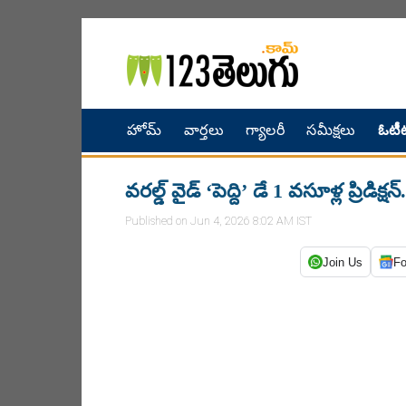
హోమ్
వార్తలు
గ్యాలరీ
సమీక్షలు
ఓటీట
వరల్డ్ వైడ్ ‘పెద్ది’ డే 1 వసూళ్ల ప్రిడిక్షన్
Published on Jun 4, 2026 8:02 AM IST
Join Us
Fo