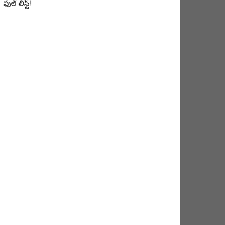
ఫుల్ లిస్ట్!