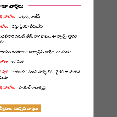
ాజా వార్తలు
ఐశ్వర్య రాజేష్
విష్ణు ప్రియా భీమినేని
దటిసారి వరుణ్ తేజ్, నాగబాబు.. ఈ స్పోర్ట్స్ డ్రామా
ోసం!
ొరియన్ కనకరాజు’ బాక్సాఫీస్ టార్గెట్ ఎంతంటే?
రాశి సింగ్
‘వారణాసి’ నుంచి మళ్ళీ లీక్.. వైరల్ గా మారిన
ీడియో!
పాయల్ రాధాకృష్ణ
వీక్షకులు మెచ్చిన వార్తలు