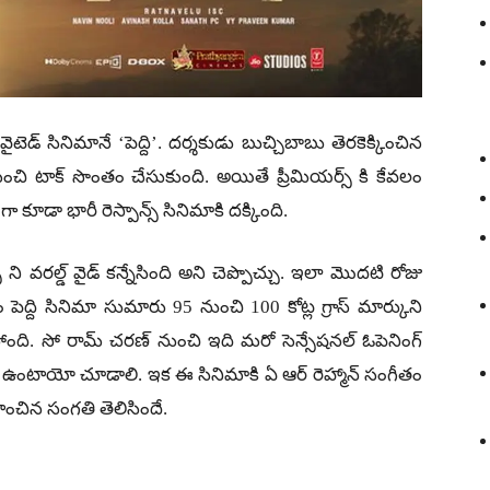
ైటెడ్ సినిమానే ‘పెద్ది’. దర్శకుడు బుచ్చిబాబు తెరకెక్కించిన
 మంచి టాక్ సొంతం చేసుకుంది. అయితే ప్రీమియర్స్ కి కేవలం
 కూడా భారీ రెస్పాన్స్ సినిమాకి దక్కింది.
్ ని వరల్డ్ వైడ్ కన్నేసింది అని చెప్పొచ్చు. ఇలా మొదటి రోజు
ారం పెద్ది సినిమా సుమారు 95 నుంచి 100 కోట్ల గ్రాస్ మార్కుని
్తోంది. సో రామ్ చరణ్ నుంచి ఇది మరో సెన్సేషనల్ ఓపెనింగ్
ల్లో ఉంటాయో చూడాలి. ఇక ఈ సినిమాకి ఏ ఆర్ రెహ్మాన్ సంగీతం
ించిన సంగతి తెలిసిందే.