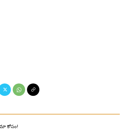
రామా కోసం!