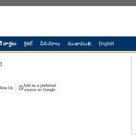
ీ వార్తలు
క్రికెట్
వీడియోలు
ముఖాముఖి
English
.!
Add as a preferred
llow Us
source on Google