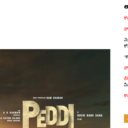
త
మొ
క
‘క
వ