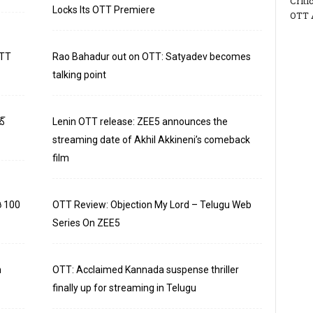
Criti
Locks Its OTT Premiere
OTT 
OTT
Rao Bahadur out on OTT: Satyadev becomes
talking point
బ్
Lenin OTT release: ZEE5 announces the
streaming date of Akhil Akkineni’s comeback
film
ి 100
OTT Review: Objection My Lord – Telugu Web
Series On ZEE5
m
OTT: Acclaimed Kannada suspense thriller
finally up for streaming in Telugu