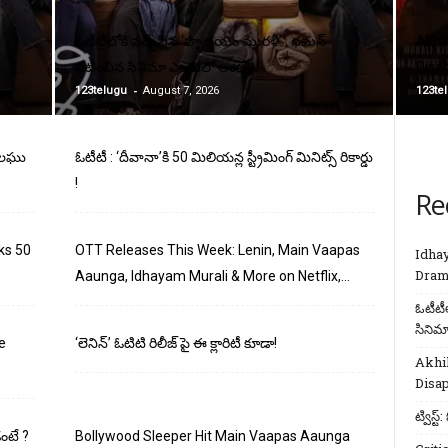
ఓటీటీలోకి వచ్చేసిన ‘హృదయం మురళీ’.. థమన్
Akhil
నటించిన సినిమా ఎందులో అంటే!
Disa
-
123telugu
August 7, 2026
123te
ు లఘు
ఓటీటీ : ‘దీవానా’కి 50 మిలియన్ల స్ట్రీమింగ్ మినిట్స్ రికార్డు
!
Re
ks 50
OTT Releases This Week: Lenin, Main Vaapas
Idha
Dram
Aaunga, Idhayam Murali & More on Netflix,...
ఓటీటీ
సినిమ
e
‘లెనిన్’ ఓటిటి రిలీజ్ పై ఈ క్లారిటీ కూడా!
Akhil
Disa
ట్విస్ట
డంటే ?
Bollywood Sleeper Hit Main Vaapas Aaunga