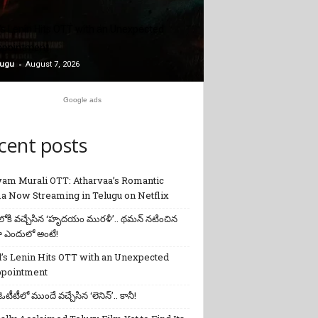
’s Lenin Hits OTT with an Unexpected
ppointment
-
lugu
August 7, 2026
Google ads
cent posts
yam Murali OTT: Atharvaa’s Romantic
a Now Streaming in Telugu on Netflix
లోకి వచ్చేసిన ‘హృదయం మురళీ’.. థమన్ నటించిన
ా ఎందులో అంటే!
’s Lenin Hits OTT with an Unexpected
ppointment
్: ఓటీటీలో ముందే వచ్చేసిన ‘లెనిన్’.. కానీ!