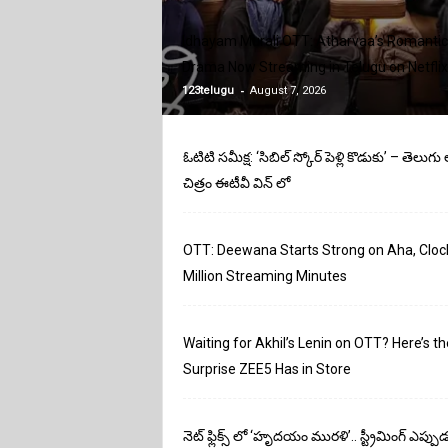
o
s
Idhayam Murali OTT: Atharvaa’s Romantic
Drama Now Streaming in Telugu on Netflix
-
123telugu
August 7, 2026
ఓటిటి సమీక్ష: ‘సిబిల్ స్కోర్ పెళ్లి కొడుకు’ – తెలుగ
చిత్రం ఈటీవీ విన్ లో
OTT: Deewana Starts Strong on Aha, Cloc
Million Streaming Minutes
Waiting for Akhil’s Lenin on OTT? Here’s th
Surprise ZEE5 Has in Store
నెట్‌ ఫ్లిక్స్‌ లో ‘హృదయం మురళి’.. స్ట్రీమింగ్ ఎప్పు