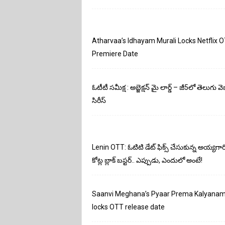
Atharvaa’s Idhayam Murali Locks Netflix 
Premiere Date
ఓటీటీ సమీక్ష : అబ్జెక్షన్ మై లార్డ్ – జీ5లో తెలుగు వె
సిరీస్
Lenin OTT: ఓటిటి డేట్ ఫిక్స్ చేసుకున్న అయ్యగార
కోట్ల బ్లాక్ బస్టర్.. ఎప్పుడు, ఎందులో అంటే!
Saanvi Meghana’s Pyaar Prema Kalyana
locks OTT release date