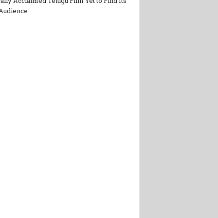
cally Acclaimed Telugu Film Yet to Find Its
Audience