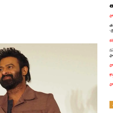
త
తక
‘డ
సస
ఫ్