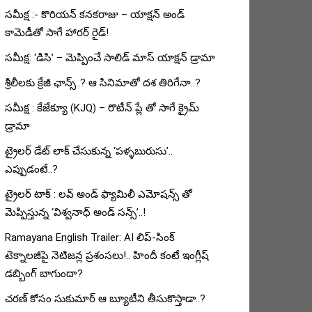
సమీక్ష :- కొరియన్ కనకరాజు – యాక్షన్ అండ్
కామెడీతో సాగే హారర్ రైడ్!
సమీక్ష: ‘డిసి’ – మెప్పించే సాలిడ్ మాస్ యాక్షన్ డ్రామా
శ్రీలీలకు క్రేజీ ఛాన్స్..? ఆ సినిమాతో దశ తిరిగేనా..?
సమీక్ష : కేజేక్యూ (KJQ) – రొటీన్ ప్లే తో సాగే క్రైమ్
డ్రామా
ట్రైలర్ డేట్ లాక్ చేసుకున్న ‘పళ్ళబురుసు’..
ఎప్పుడంటే..?
ట్రైలర్ టాక్ : లవ్ అండ్ ఫ్యామిలీ ఎమోషన్స్ తో
మెప్పిస్తున్న ‘విశ్వనాధ్ అండ్ సన్స్’..!
Ramayana English Trailer: AI లిప్-సింక్
టెక్నాలజీపై నెటిజన్ల ప్రశంసలు!.. హిందీ కంటే ఇంగ్లీష్
డబ్బింగ్ బాగుందా?
చరణ్ కోసం సుకుమార్ ఆ బ్యూటీని తీసుకొస్తాడా..?