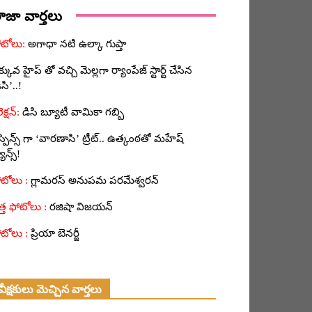
ాజా వార్తలు
అగాధా నటి ఉల్కా గుప్తా
్కువ హైప్ తో వచ్చి మెల్లగా ర్యాంపేజ్ స్టార్ట్ చేసిన
ిసి’..!
డిసి బ్యూటీ వామికా గబ్బి
్పెన్స్ గా ‘వారణాసి’ ట్రీట్.. ఉత్కంఠతో మహేష్
యాన్స్!
గ్లామరస్ అనుపమ పరమేశ్వరన్
రజిషా విజయన్
ప్రియా బెనర్జీ
వీక్షకులు మెచ్చిన వార్తలు