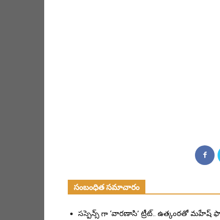
సంబంధిత సమాచారం
సస్పెన్స్ గా ‘వారణాసి’ ట్రీట్.. ఉత్కంఠతో మహేష్ ఫ్య