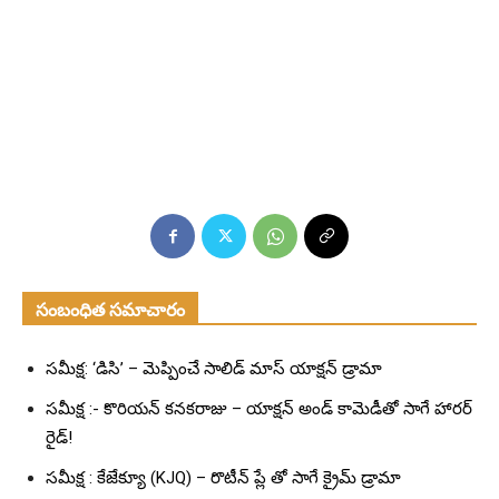
సంబంధిత సమాచారం
సమీక్ష: ‘డిసి’ – మెప్పించే సాలిడ్ మాస్ యాక్షన్ డ్రామా
సమీక్ష :- కొరియన్ కనకరాజు – యాక్షన్ అండ్ కామెడీతో సాగే హారర్
రైడ్!
సమీక్ష : కేజేక్యూ (KJQ) – రొటీన్ ప్లే తో సాగే క్రైమ్ డ్రామా