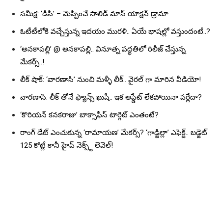
సమీక్ష: ‘డిసి’ – మెప్పించే సాలిడ్ మాస్ యాక్షన్ డ్రామా
ఓటీటీలోకి వచ్చేస్తున్న ఇదయం మురళి.. ఏయే భాషల్లో వస్తుందంటే..?
‘అనకాపల్లి’ @ అనకాపల్లి.. వినూత్న పద్ధతిలో రిలీజ్ చేస్తున్న
మేకర్స్..!
లీక్ షాక్: ‘వారణాసి’ నుంచి మళ్ళీ లీక్.. వైరల్ గా మారిన వీడియో!
వారణాసి: లీక్ తోనే ఫ్యాన్స్ ఖుషీ.. ఇక అప్డేట్ లేకపోయినా పర్లేదా?
‘కొరియన్ కనకరాజు’ బాక్సాఫీస్ టార్గెట్ ఎంతంటే?
రాంగ్ డేట్ ఎంచుకున్న ‘రామాయణ’ మేకర్స్? ‘గాడ్జిల్లా’ ఎఫెక్ట్.. బడ్జెట్
125 కోట్లే కానీ హైప్ నెక్స్ట్ లెవెల్!