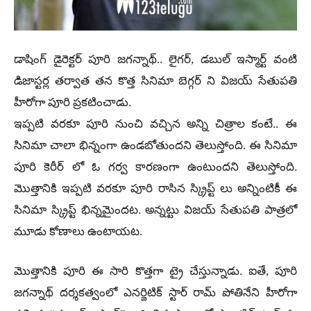
డాషింగ్ డైరెక్టర్ పూరి జగన్నాథ్.. లైగర్, డబుల్ ఇస్మార్ట్ వంటి
డిజాస్టర్ల తర్వాత తన కొత్త సినిమా బెగ్గర్ ని విజయ్‌ సేతుపతి
హీరోగా పూరి ప్రకటించాడు.
ఇప్ప‌టి వ‌ర‌కూ పూరి నుంచి వచ్చిన అన్ని చిత్రాల కంటే.. ఈ
సినిమా చాలా భిన్నంగా ఉండబోతుందని తెలుస్తోంది. ఈ సినిమా
పూరి కెరీర్ లో ఓ గ‌ర్వ కార‌ణంగా ఉంటుంద‌ని తెలుస్తోంది.
మొత్తానికి ఇప్ప‌టి వ‌ర‌కూ పూరి రాసిన స్క్రిప్ట్ లు అన్నింటికీ ఈ
సినిమా స్క్రిప్ట్ భిన్న‌మైందట. అన్నట్టు విజయ్ సేతుపతి పాత్రలో
మూడు కోణాలు ఉంటాయట.
మొత్తానికి పూరి ఈ సారి కొత్తగా ట్రై చేస్తున్నాడు. ఐతే, పూరి
జగన్నాథ్ దర్శకత్వంలో ఎనర్జిటిక్ స్టార్ రామ్ పోతినేని హీరోగా