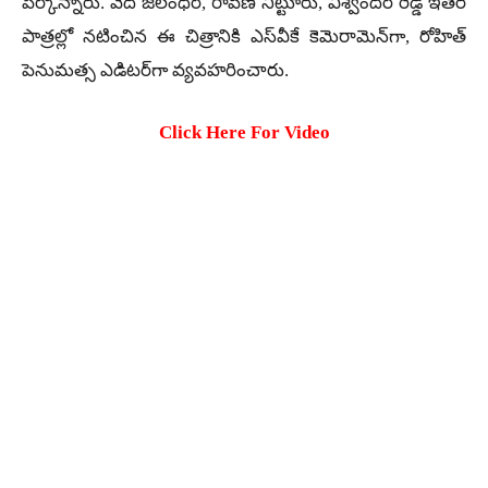
పేర్కొన్నారు. వేద జలంధర్, రావణ్ నిట్టూరు, విశ్వేందర్ రెడ్డి ఇతర
పాత్రల్లో నటించిన ఈ చిత్రానికి ఎస్‌వీకే కెమెరామెన్‌గా, రోహిత్
పెనుమత్స ఎడిటర్‌గా వ్యవహరించారు.
Click Here For Video