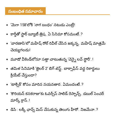
సంబంధిత సమాచారం
‘మెగా 158’లోకి ‘నాగ బంధం’ నటుడు ఎంట్రీ!
కార్తీతో స్టార్ బ్యూటీ త్రిష.. ఏ సినిమా కోసమంటే..?
‘వారణాసి’లో మహేష్ రోల్ రివీల్ చేసిన జక్కన్న.. మహేష్ మాత్రమే
చెయ్యగలడు!
మూడో వీకెండ్‌లోనూ సత్తా చాటుతున్న ‘చెన్నై లవ్ స్టోరీ’..!
తమిళ సినిమాకి ‘జైలర్ 2’ బిగ్ టెస్ట్.. బాక్సాఫీస్ వద్ద రికార్డులు
క్రియేట్ చేస్తుందా?
‘టాక్సిక్’ కోసం మారిన నయనతార.. ఏమందంటే..?
‘కొరియన్ కనకరాజు’కు ఓవర్సీస్ సాలిడ్ రెస్పాన్స్.. డబుల్ సెంచరీ
మార్క్ క్రాస్..!
డిసి : లక్కీ ఛాన్స్ మిస్ చేసుకున్న తెలుగు హీరో.. నిజమేనా..?