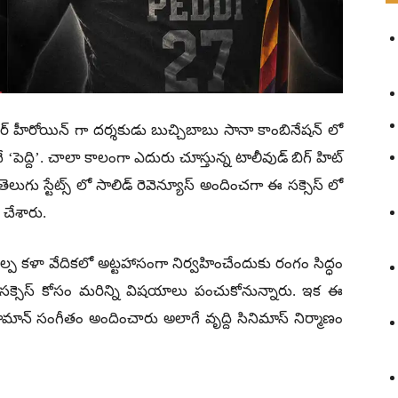
ూర్ హీరోయిన్ గా దర్శకుడు బుచ్చిబాబు సానా కాంబినేషన్ లో
నే ‘పెద్ది’. చాలా కాలంగా ఎదురు చూస్తున్న టాలీవుడ్ బిగ్ హిట్
గు స్టేట్స్ లో సాలిడ్ రెవెన్యూస్ అందించగా ఈ సక్సెస్ లో
్ చేశారు.
ప కళా వేదికలో అట్టహాసంగా నిర్వహించేందుకు రంగం సిద్ధం
ా సక్సెస్ కోసం మరిన్ని విషయాలు పంచుకోనున్నారు. ఇక ఈ
హమాన్ సంగీతం అందించారు అలాగే వృద్ది సినిమాస్ నిర్మాణం