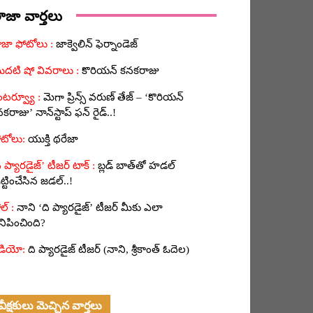
ాజా వార్తలు
జాక్వెలిన్ ఫెర్నాండెజ్
కొరియన్ కనకరాజు
మెగా ప్రిన్స్ వరుణ్ తేజ్ – ‘కొరియన్
కరాజు’ నాన్‌స్టాప్ ఫన్ రైడ్..!
యుక్తి థరేజా
బ్లడ్ బాత్‌తో హడల్
ట్టించేసిన జడల్..!
నాని ‘ది ప్యారడైజ్’ టీజర్ మీకు ఎలా
ిపించింది?
ది ప్యారడైజ్ టీజర్ (నాని, శ్రీకాంత్ ఓదెల)
వీక్షకులు మెచ్చిన వార్తలు