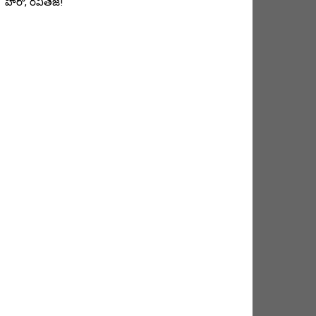
హీరో, రవితేజ!