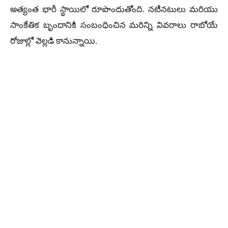
అత్యంత భారీ స్థాయిలో రూపొందుతోంది. నటీనటులు మరియు
సాంకేతిక బృందానికి సంబంధించిన మరిన్ని వివరాలు రాబోయే
రోజుల్లో వెల్లడి కానున్నాయి.