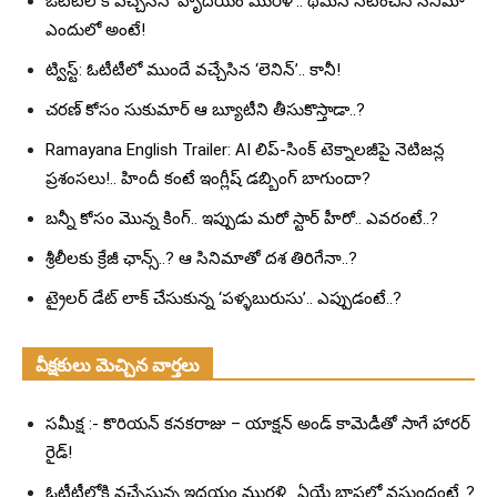
ఓటీటీలోకి వచ్చేసిన ‘హృదయం మురళీ’.. థమన్ నటించిన సినిమా
ఎందులో అంటే!
ట్విస్ట్: ఓటీటీలో ముందే వచ్చేసిన ‘లెనిన్’.. కానీ!
చరణ్ కోసం సుకుమార్ ఆ బ్యూటీని తీసుకొస్తాడా..?
Ramayana English Trailer: AI లిప్-సింక్ టెక్నాలజీపై నెటిజన్ల
ప్రశంసలు!.. హిందీ కంటే ఇంగ్లీష్ డబ్బింగ్ బాగుందా?
బన్నీ కోసం మొన్న కింగ్.. ఇప్పుడు మరో స్టార్ హీరో.. ఎవరంటే..?
శ్రీలీలకు క్రేజీ ఛాన్స్..? ఆ సినిమాతో దశ తిరిగేనా..?
ట్రైలర్ డేట్ లాక్ చేసుకున్న ‘పళ్ళబురుసు’.. ఎప్పుడంటే..?
వీక్షకులు మెచ్చిన వార్తలు
సమీక్ష :- కొరియన్ కనకరాజు – యాక్షన్ అండ్ కామెడీతో సాగే హారర్
రైడ్!
ఓటీటీలోకి వచ్చేస్తున్న ఇదయం మురళి.. ఏయే భాషల్లో వస్తుందంటే..?