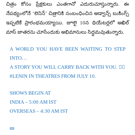
చిత్రం కోసం ప్రేక్షకులు ఎంతగానో ఎదురుచూస్తున్నారు. ఈ
నేపథ్యంలోనే ‘లెనిన్’ చిత్రానికి సంబంధించిన అడ్వాన్స్ బుకింగ్స్
ఇప్పటికే ప్రారంభమయ్యాయి. జూలై 10న థియేటర్లలో అఖిల్
మాస్ జాతరను చూసేందుకు అభిమానులు సిద్ధమవుతున్నారు.
A WORLD YOU HAVE BEEN WAITING TO STEP
INTO…
A STORY YOU WILL CARRY BACK WITH YOU. ❤️‍🔥
#LENIN
IN THEATRES FROM JULY 10.
SHOWS BEGIN AT
INDIA – 5:00 AM IST
OVERSEAS – 4:30 AM IST
🎫