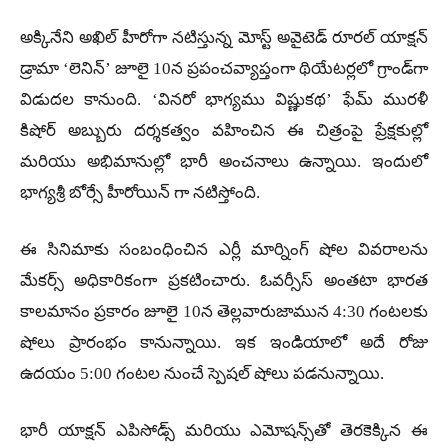
అక్కినేని అఖిల్ హీరోగా నటిస్తున్న మోస్ట్ అవైటెడ్ రూరల్ యాక్షన్
డ్రామా ‘లెనిన్’ జూలై 10న ప్రపంచవ్యాప్తంగా థియేటర్లలో గ్రాండ్‌గా
విడుదల కానుంది. ‘వినరో భాగ్యము విష్ణుకథ’ ఫేమ్ మురళీ
కిషోర్ అబ్బురు దర్శకత్వం వహించిన ఈ చిత్రంపై ప్రేక్షకుల్లో
మరియు అభిమానుల్లో భారీ అంచనాలు ఉన్నాయి. ఇందులో
భాగ్యశ్రీ బోర్సే హీరోయిన్ గా నటిస్తోంది.
​ఈ సినిమాకు సంబంధించిన ఎర్లీ మార్నింగ్ షోల వివరాలను
మేకర్స్ అధికారికంగా ప్రకటించారు. ఓవర్సీస్ అంతటా భారత
కాలమానం ప్రకారం జూలై 10న తెల్లవారుజామున 4:30 గంటలకు
షోలు ప్రారంభం కానున్నాయి. ఇక ఇండియాలో అదే రోజు
ఉదయం 5:00 గంటల నుంచే స్పెషల్ షోలు పడనున్నాయి.
​భారీ యాక్షన్ ఎపిసోడ్స్ మరియు ఎమోషన్స్‌తో తెరకెక్కిన ఈ