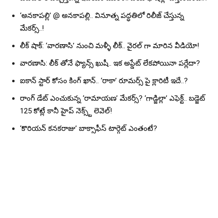
‘అనకాపల్లి’ @ అనకాపల్లి.. వినూత్న పద్ధతిలో రిలీజ్ చేస్తున్న
మేకర్స్..!
లీక్ షాక్: ‘వారణాసి’ నుంచి మళ్ళీ లీక్.. వైరల్ గా మారిన వీడియో!
వారణాసి: లీక్ తోనే ఫ్యాన్స్ ఖుషీ.. ఇక అప్డేట్ లేకపోయినా పర్లేదా?
ఐకాన్ స్టార్ కోసం కింగ్ ఖాన్.. ‘రాకా’ రూమర్స్ పై క్లారిటీ ఇదే..?
రాంగ్ డేట్ ఎంచుకున్న ‘రామాయణ’ మేకర్స్? ‘గాడ్జిల్లా’ ఎఫెక్ట్.. బడ్జెట్
125 కోట్లే కానీ హైప్ నెక్స్ట్ లెవెల్!
‘కొరియన్ కనకరాజు’ బాక్సాఫీస్ టార్గెట్ ఎంతంటే?