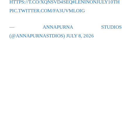
HTTPS://T.CO/XQNSVD4SEQ
#LENINONJULY10TH
PIC.TWITTER.COM/FA3UVMLOIG
— ANNAPURNA STUDIOS
(@ANNAPURNASTDIOS)
JULY 8, 2026