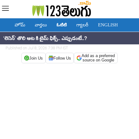
హోమ్
వార్తలు
ఓటిటి
గ్యాలరీ
ENGLISH
‘లెనిన్’ తొలి ఆట కి టైమ్ ఫిక్స్.. ఎప్పుడంటే..?
Published on Jul 8, 2026 7:38 PM IST
Add as a preferred
Join Us
Follow Us
source on Google