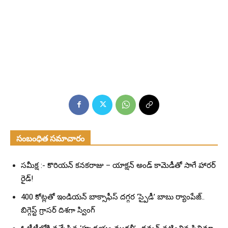
సంబంధిత సమాచారం
సమీక్ష :- కొరియన్ కనకరాజు – యాక్షన్ అండ్ కామెడీతో సాగే హారర్
రైడ్!
400 కోట్లతో ఇండియన్ బాక్సాఫీస్ దగ్గర ‘స్పైడీ’ బాబు ర్యాంపేజ్..
బిగ్గెస్ట్ గ్రాసర్ దిశగా స్వింగ్