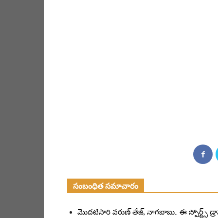
సంబంధిత సమాచారం
మొదటిసారి వరుణ్ తేజ్, నాగబాబు.. ఈ స్పోర్ట్స్ డ్