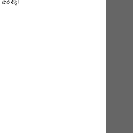
ఫుల్ లిస్ట్!