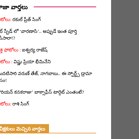
ాజా వార్తలు
రకుల్ ప్రీత్ సింగ్
ట్ స్పీడ్ లో ‘వారణాసి’.. అప్పుడే ఇంత పూర్తి
సేసారా!?
ఐశ్వర్య రాజేష్
విష్ణు ప్రియా భీమినేని
దటిసారి వరుణ్ తేజ్, నాగబాబు.. ఈ స్పోర్ట్స్ డ్రామా
ోసం!
ొరియన్ కనకరాజు’ బాక్సాఫీస్ టార్గెట్ ఎంతంటే?
రాశి సింగ్
వీక్షకులు మెచ్చిన వార్తలు