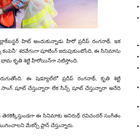
్లాక్‌బస్టర్ హిట్ అందుకున్నాడు హీరో ప్రదీప్ రంగనాథ్. ఇక
న్స్ కంపెనీ’ శరవేగంగా షూటింగ్ జరుపుకుంటోంది. ఈ సినిమాను
 భామ కృతి శెట్టి హీరోయిన్‌గా నటిస్తోంది.
తోంది. ఈ షెడ్యూల్‌లో ప్రదీప్ రంగనాథ్, కృతి శెట్టి
 సాంగ్ షూట్ చేస్తున్నారా లేక సీన్స్ షూట్ చేస్తున్నారా అనేది
డు తెరకెక్కిస్తుండగా ఈ సినిమాకు అనిరుధ్ రవిచందర్ సంగీతం
ించాలని మేకర్స్ ప్లాన్ చేస్తున్నారు.