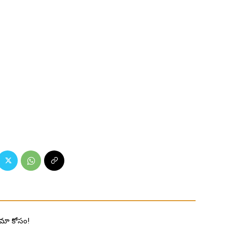
రామా కోసం!