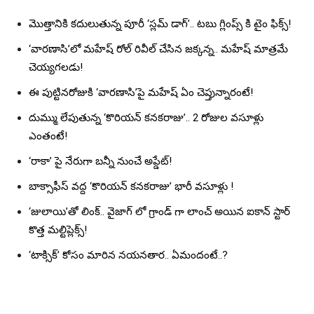
మొత్తానికి కదులుతున్న పూరీ ‘స్లమ్ డాగ్’.. టబు గ్లింప్స్ కి టైం ఫిక్స్!
‘వారణాసి’లో మహేష్ రోల్ రివీల్ చేసిన జక్కన్న.. మహేష్ మాత్రమే
చెయ్యగలడు!
ఈ పుట్టినరోజుకి ‘వారణాసి’పై మహేష్ ఏం చెప్తున్నారంటే!
దుమ్ము లేపుతున్న ‘కొరియన్ కనకరాజు’.. 2 రోజుల వసూళ్లు
ఎంతంటే!
‘రాకా’ పై నేరుగా బన్నీ నుంచే అప్డేట్!
బాక్సాఫీస్ వద్ద ‘కొరియన్ కనకరాజు’ భారీ వసూళ్లు !
‘జులాయి’తో లింక్.. వైజాగ్ లో గ్రాండ్ గా లాంచ్ అయిన ఐకాన్ స్టార్
కొత్త మల్టిప్లెక్స్!
‘టాక్సిక్’ కోసం మారిన నయనతార.. ఏమందంటే..?