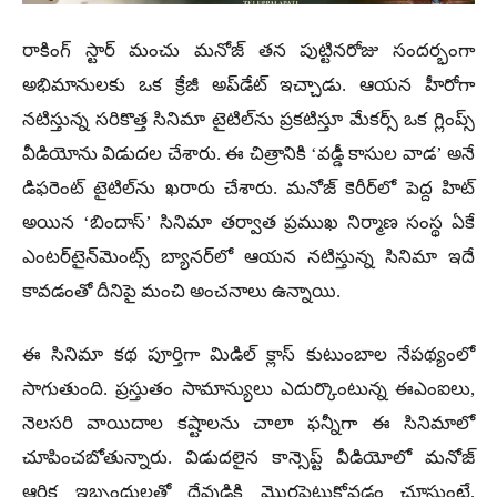
రాకింగ్ స్టార్ మంచు మనోజ్ తన పుట్టినరోజు సందర్భంగా
అభిమానులకు ఒక క్రేజీ అప్‌డేట్ ఇచ్చాడు. ఆయన హీరోగా
నటిస్తున్న సరికొత్త సినిమా టైటిల్‌ను ప్రకటిస్తూ మేకర్స్ ఒక గ్లింప్స్
వీడియోను విడుదల చేశారు. ఈ చిత్రానికి ‘వడ్డీ కాసుల వాడ’ అనే
డిఫరెంట్ టైటిల్‌ను ఖరారు చేశారు. మనోజ్ కెరీర్‌లో పెద్ద హిట్
అయిన ‘బిందాస్’ సినిమా తర్వాత ప్రముఖ నిర్మాణ సంస్థ ఏకే
ఎంటర్‌టైన్‌మెంట్స్ బ్యానర్‌లో ఆయన నటిస్తున్న సినిమా ఇదే
కావడంతో దీనిపై మంచి అంచనాలు ఉన్నాయి.
ఈ సినిమా కథ పూర్తిగా మిడిల్ క్లాస్ కుటుంబాల నేపథ్యంలో
సాగుతుంది. ప్రస్తుతం సామాన్యులు ఎదుర్కొంటున్న ఈఎంఐలు,
నెలసరి వాయిదాల కష్టాలను చాలా ఫన్నీగా ఈ సినిమాలో
చూపించబోతున్నారు. విడుదలైన కాన్సెప్ట్ వీడియోలో మనోజ్
ఆర్థిక ఇబ్బందులతో దేవుడికి మొరపెట్టుకోవడం చూస్తుంటే,