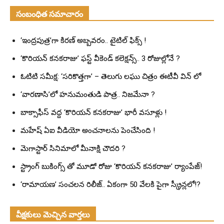
సంబంధిత సమాచారం
‘ఇంద్రపుత్ర’గా కిరణ్ అబ్బవరం.. టైటిల్ ఫిక్స్ !
‘కొరియన్ కనకరాజు’ ఫస్ట్ వీకెండ్ కలెక్షన్స్.. 3 రోజుల్లోనే ?
ఓటిటి సమీక్ష: ‘సరికొత్తగా’ – తెలుగు లఘు చిత్రం ఈటీవీ విన్ లో
‘వారణాసి’లో హనుమంతుడి పాత్ర.. నిజమేనా ?
బాక్సాఫీస్ వద్ద ‘కొరియన్ కనకరాజు’ భారీ వసూళ్లు !
మహేష్ ఏఐ వీడియో అంచనాలను పెంచేసింది !
మెగాస్టార్ సినిమాలో మీనాక్షి చౌదరి ?
స్ట్రాంగ్ బుకింగ్స్ తో మూడో రోజు ‘కొరియన్ కనకరాజు’ ర్యాంపేజ్!
‘రామాయణ’ సంచలన రిలీజ్.. ఏకంగా 50 వేలకి పైగా స్క్రీన్లలో!?
వీక్షకులు మెచ్చిన వార్తలు