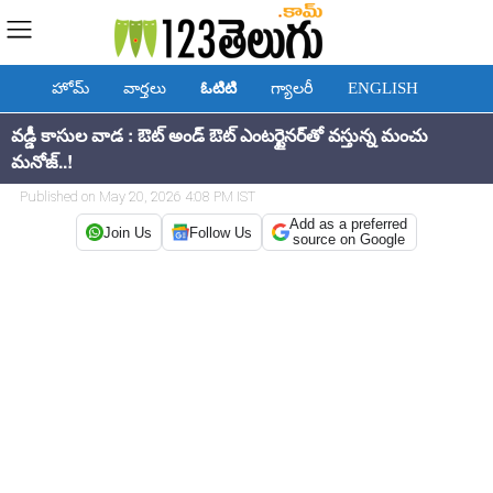
హోమ్
వార్తలు
ఓటిటి
గ్యాలరీ
ENGLISH
వడ్డీ కాసుల వాడ : ఔట్ అండ్ ఔట్ ఎంటర్టైనర్‌తో వస్తున్న మంచు
మనోజ్..!
Published on May 20, 2026 4:08 PM IST
Add as a preferred
Join Us
Follow Us
source on Google