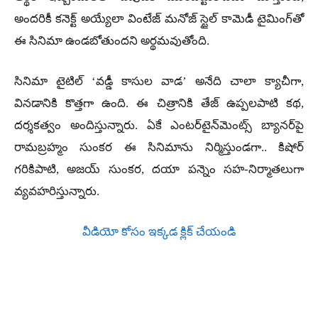
అందరికీ కనెక్ట్ అయ్యేలా వింటేజ్ మనోజ్ స్టైల్ కామెడీ టైమింగ్‌తో
ఈ సినిమా ఉండబోతుందని అర్థమవుతోంది.
సినిమా టైటిల్ ‘వడ్డీ కాసుల వాడ’ అనేది చాలా క్యాచీగా,
వినడానికి కొత్తగా ఉంది. ఈ చిత్రానికి తేజ్ ఉప్పలపాటి కథ,
దర్శకత్వం అందిస్తున్నారు. ఏకే ఎంటర్‌టైన్‌మెంట్స్ బ్యానర్‌పై
రామబ్రహ్మం సుంకర ఈ సినిమాను నిర్మిస్తుండగా.. కిషోర్
గరికిపాటి, అజయ్ సుంకర, దయా పన్నెం సహ-నిర్మాతలుగా
వ్యవహరిస్తున్నారు.
వీడియో కోసం ఇక్కడ క్లిక్ చేయండి