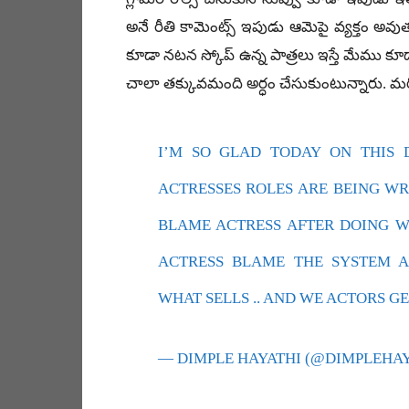
అనే రీతి కామెంట్స్ ఇపుడు ఆమెపై వ్యక్తం అవు
కూడా నటన స్కోప్ ఉన్న పాత్రలు ఇస్తే మేము కూడా
చాలా తక్కువమంది అర్ధం చేసుకుంటున్నారు. 
I’M SO GLAD TODAY ON THIS
ACTRESSES ROLES ARE BEING WR
BLAME ACTRESS AFTER DOING W
ACTRESS BLAME THE SYSTEM 
WHAT SELLS .. AND WE ACTORS G
— DIMPLE HAYATHI (@DIMPLEHA