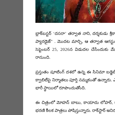
బ్లాక్‌బస్టర్ ‘దసరా’ తర్వాత నాని, దర్శకుడు శ్రీక
ప్యారడైజ్” . మొదట మార్చి, ఆ తర్వాత ఆగస్టు అన
సెప్టెంబర్ 25, 2026న విడుదల చేసేందుకు మేకర్
రానుంది.
​ప్రస్తుతం షూటింగ్ దశలో ఉన్న ఈ సినిమా బడ్జెట
క్వాలిటీపై నిర్మాతలు పూర్తి నమ్మకంతో ఉన్నారు. ఎ
భారీ స్థాయిలో రూపొందుతోంది.
​ఈ చిత్రంలో మోహన్ బాబు, కాయాదు లోహర్, ర
భరణి కీలక పాత్రలు పోషిస్తున్నారు. రాక్‌స్టార్ అ