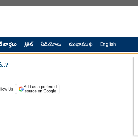
ీ వార్తలు
క్రికెట్
వీడియోలు
ముఖాముఖి
English
న..?
Add as a preferred
llow Us
source on Google