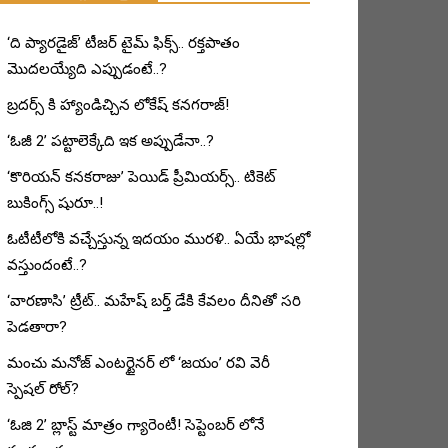
‘ది ప్యారడైజ్’ టీజర్ టైమ్ ఫిక్స్.. రక్తపాతం
మొదలయ్యేది ఎప్పుడంటే..?
బ్రదర్స్ కి హ్యాండిచ్చిన లోకేష్ కనగరాజ్!
‘ఓజీ 2’ పట్టాలెక్కేది ఇక అప్పుడేనా..?
‘కొరియన్ కనకరాజు’ పెయిడ్ ప్రీమియర్స్.. టికెట్
బుకింగ్స్ షురూ..!
ఓటీటీలోకి వచ్చేస్తున్న ఇదయం మురళి.. ఏయే భాషల్లో
వస్తుందంటే..?
‘వారణాసి’ ట్రీట్.. మహేష్ బర్త్ డేకి కేవలం దీనితో సరి
పెడతారా?
మంచు మనోజ్ ఎంటర్టైనర్ లో ‘జయం’ రవి వెరీ
స్పెషల్ రోల్?
‘ఓజి 2’ బ్లాస్ట్ మాత్రం గ్యారెంటీ! సెప్టెంబర్ లోనే