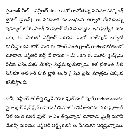
ప్రశాంత్ నీల్ – ఎన్టీఆర్ కలయికలో రాబోతున్న సినిమా (వర్కింగ్
టైటిల్ డ్రాగన్). ఈ సినిమాకి సంబంధించి తర్వాత చేయనున్న
షెడ్యూల్ లో ఓ సాంగ్ ను షూట్ చేయనున్నారు. ఇది ప్రత్యేక పాట
అని, ఈ పాటలో ఎన్టీఆర్ సరసన మరో బాలీవుడ్ బ్యూటీ
కనిపిస్తోందని టాక్. మరి ఈ సాంగ్ ఎంత గ్రాండ్ గా ఉండబోతుందో
చూడాలి. ఎన్టీఆర్ బర్త్ డే కానుకగా మే 20న ఈ మూవీ గ్లింప్స్‌ను
రిలీజ్ చేసేందుకు మేకర్స్ సిద్ధమవుతున్నారు. ఇక ప్రశాంత్ నీల్
సినిమా అనగానే ఫుల్ బ్లాక్ అండ్ గ్రే షేడ్ ఫ్రేమ్ మాత్రమే ఎక్కువ
కనిపిస్తోంది.
కానీ, ఎన్టీఆర్ తో తీస్తున్న సినిమా ఫుల్ కలర్ ఫుల్ గా ఉంటుందట.
పైగా బ్లాక్ షేడ్ ఫ్రేమ్ కూడా సినిమాలో కనిపించదట. మరి ప్రశాంత్
నీల్ అంత కలర్ ఫుల్ గా ఏం తీస్తున్నాడో చూడాలి. మైత్రీ మూవీ
మేకర్స్ మరియు ఎన్టీఆర్ ఆర్ట్స్ కలిసి ఈ సినిమాని నిర్మిస్తున్నాయి.