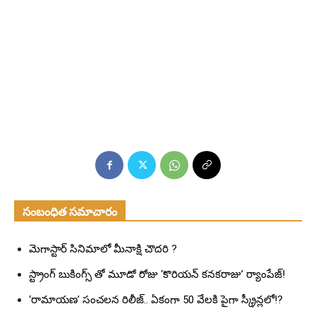
సంబంధిత సమాచారం
మెగాస్టార్ సినిమాలో మీనాక్షి చౌదరి ?
స్ట్రాంగ్ బుకింగ్స్ తో మూడో రోజు ‘కొరియన్ కనకరాజు’ ర్యాంపేజ్!
‘రామాయణ’ సంచలన రిలీజ్.. ఏకంగా 50 వేలకి పైగా స్క్రీన్లలో!?