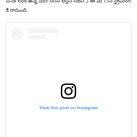
దీనికి లింక్ ఉన్న మరో సిరీస్ బెర్లిన్ సీజన్ 2 ఈ మే 15న స్ట్రీమింగ్
కి రానుంది.
View this post on Instagram