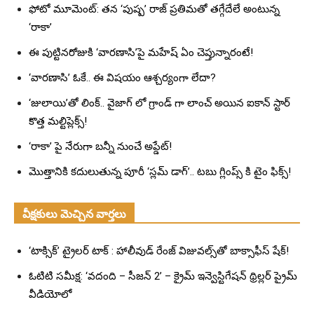
ఫోటో మూమెంట్: తన ‘పుష్ప’ రాజ్ ప్రతిమతో తగ్గేదేలే అంటున్న
‘రాకా’
ఈ పుట్టినరోజుకి ‘వారణాసి’పై మహేష్ ఏం చెప్తున్నారంటే!
‘వారణాసి’ ఓకే.. ఈ విషయం ఆశ్చర్యంగా లేదా?
‘జులాయి’తో లింక్.. వైజాగ్ లో గ్రాండ్ గా లాంచ్ అయిన ఐకాన్ స్టార్
కొత్త మల్టిప్లెక్స్!
‘రాకా’ పై నేరుగా బన్నీ నుంచే అప్డేట్!
మొత్తానికి కదులుతున్న పూరీ ‘స్లమ్ డాగ్’.. టబు గ్లింప్స్ కి టైం ఫిక్స్!
వీక్షకులు మెచ్చిన వార్తలు
‘టాక్సిక్’ ట్రైలర్ టాక్ : హాలీవుడ్ రేంజ్ విజువల్స్‌తో బాక్సాఫీస్ షేక్!
ఓటిటి సమీక్ష: ‘వదంది – సీజన్ 2’ – క్రైమ్ ఇన్వెస్టిగేషన్ థ్రిల్లర్ ప్రైమ్
వీడియోలో