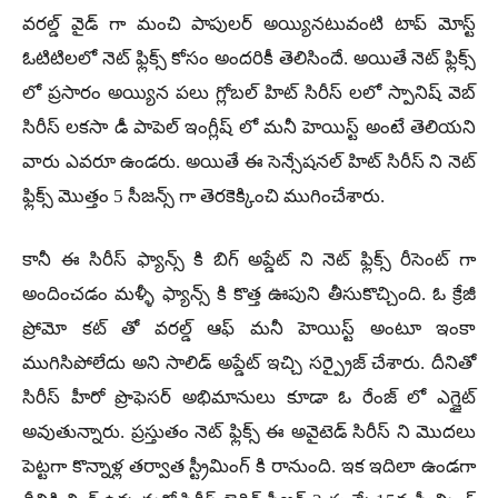
వరల్డ్ వైడ్ గా మంచి పాపులర్ అయ్యినటువంటి టాప్ మోస్ట్
ఓటిటిలలో నెట్ ఫ్లిక్స్ కోసం అందరికీ తెలిసిందే. అయితే నెట్ ఫ్లిక్స్
లో ప్రసారం అయ్యిన పలు గ్లోబల్ హిట్ సిరీస్ లలో స్పానిష్ వెబ్
సిరీస్ లకసా డీ పాపెల్ ఇంగ్లీష్ లో మనీ హెయిస్ట్ అంటే తెలియని
వారు ఎవరూ ఉండరు. అయితే ఈ సెన్సేషనల్ హిట్ సిరీస్ ని నెట్
ఫ్లిక్స్ మొత్తం 5 సీజన్స్ గా తెరకెక్కించి ముగించేశారు.
కానీ ఈ సిరీస్ ఫ్యాన్స్ కి బిగ్ అప్డేట్ ని నెట్ ఫ్లిక్స్ రీసెంట్ గా
అందించడం మళ్ళీ ఫ్యాన్స్ కి కొత్త ఊపుని తీసుకొచ్చింది. ఓ క్రేజీ
ప్రోమో కట్ తో వరల్డ్ ఆఫ్ మనీ హెయిస్ట్ అంటూ ఇంకా
ముగిసిపోలేదు అని సాలిడ్ అప్డేట్ ఇచ్చి సర్ప్రైజ్ చేశారు. దీనితో
సిరీస్ హీరో ప్రొఫెసర్ అభిమానులు కూడా ఓ రేంజ్ లో ఎగ్జైట్
అవుతున్నారు. ప్రస్తుతం నెట్ ఫ్లిక్స్ ఈ అవైటెడ్ సిరీస్ ని మొదలు
పెట్టగా కొన్నాళ్ల తర్వాత స్ట్రీమింగ్ కి రానుంది. ఇక ఇదిలా ఉండగా