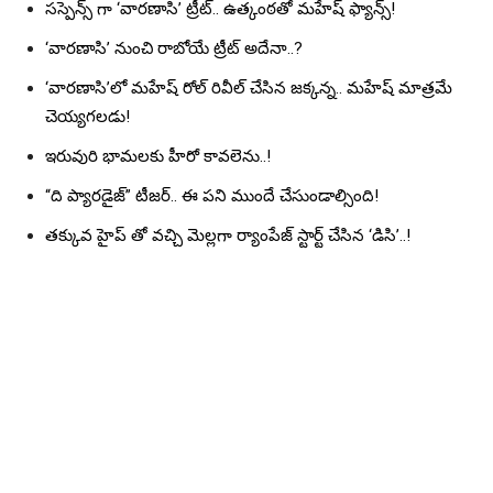
సస్పెన్స్ గా ‘వారణాసి’ ట్రీట్.. ఉత్కంఠతో మహేష్ ఫ్యాన్స్!
‘వారణాసి’ నుంచి రాబోయే ట్రీట్ అదేనా..?
‘వారణాసి’లో మహేష్ రోల్ రివీల్ చేసిన జక్కన్న.. మహేష్ మాత్రమే
చెయ్యగలడు!
ఇరువురి భామలకు హీరో కావలెను..!
“ది ప్యారడైజ్” టీజర్.. ఈ పని ముందే చేసుండాల్సింది!
తక్కువ హైప్ తో వచ్చి మెల్లగా ర్యాంపేజ్ స్టార్ట్ చేసిన ‘డిసి’..!