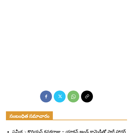
సంబంధిత సమాచారం
సమీక్ష :- కొరియన్ కనకరాజు – యాక్షన్ అండ్ కామెడీతో సాగే హారర్