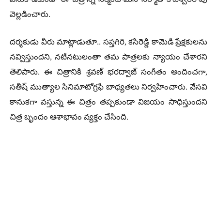
వెల్లడించారు.
దర్శకుడు వీరు మాట్లాడుతూ.. సప్తగిరి, కసిరెడ్డి కామెడీ ప్రేక్షకులను
నవ్విస్తుందని, నటీనటులంతా తమ పాత్రలకు న్యాయం చేశారని
తెలిపారు. ఈ చిత్రానికి శ్రవణ్ భరద్వాజ్ సంగీతం అందించగా,
సతీష్ ముత్యాల సినిమాటోగ్రఫీ బాధ్యతలు నిర్వహించారు. వేసవి
కానుకగా వస్తున్న ఈ చిత్రం తప్పకుండా విజయం సాధిస్తుందని
చిత్ర బృందం ఆశాభావం వ్యక్తం చేసింది.