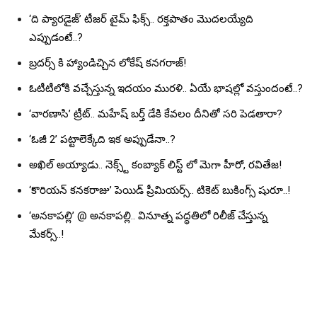
‘ది ప్యారడైజ్’ టీజర్ టైమ్ ఫిక్స్.. రక్తపాతం మొదలయ్యేది
ఎప్పుడంటే..?
బ్రదర్స్ కి హ్యాండిచ్చిన లోకేష్ కనగరాజ్!
ఓటీటీలోకి వచ్చేస్తున్న ఇదయం మురళి.. ఏయే భాషల్లో వస్తుందంటే..?
‘వారణాసి’ ట్రీట్.. మహేష్ బర్త్ డేకి కేవలం దీనితో సరి పెడతారా?
‘ఓజీ 2’ పట్టాలెక్కేది ఇక అప్పుడేనా..?
అఖిల్ అయ్యాడు.. నెక్స్ట్ కంబ్యాక్ లిస్ట్ లో మెగా హీరో, రవితేజ!
‘కొరియన్ కనకరాజు’ పెయిడ్ ప్రీమియర్స్.. టికెట్ బుకింగ్స్ షురూ..!
‘అనకాపల్లి’ @ అనకాపల్లి.. వినూత్న పద్ధతిలో రిలీజ్ చేస్తున్న
మేకర్స్..!