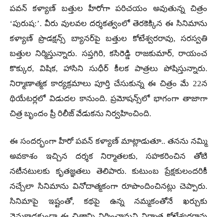
పవన్ కళ్యాణ్ బత్తుల హీరోగా పరిచయం అవుతున్న చిత్రం
‘పురుష:’. వీరు వులవల దర్శకత్వంలో తెరకెక్కిన ఈ సినిమాను
కళ్యాణ్ ప్రొడక్షన్స్ బ్యానర్‌పై బత్తుల కోటేశ్వరరావు, సరస్వతి
బత్తుల నిర్మిస్తున్నారు. సప్తగిరి, కసిరెడ్డి రాజకుమార్, రాయంచ
కొక్కుర, విషిక, హాసిని సుధీర్ కీలక పాత్రలు పోషిస్తున్నారు.
నిర్మాణాత్మక కార్యక్రమాలు పూర్తి చేసుకున్న ఈ చిత్రం మే 22న
థియేటర్లలో విడుదల కానుంది. ప్రమోషన్స్‌లో భాగంగా తాజాగా
చిత్ర బృందం ప్రీ రిలీజ్ వేడుకను నిర్వహించింది.
ఈ సందర్భంగా హీరో పవన్ కళ్యాణ్ మాట్లాడుతూ.. తనను నమ్మి
అవకాశం ఇచ్చిన దర్శక నిర్మాతలకు, సహకరించిన తోటి
నటీనటులకు కృతజ్ఞతలు తెలిపారు. కుటుంబ ప్రేక్షకులందరికీ
నచ్చేలా సినిమాను వినోదాత్మకంగా రూపొందించినట్లు చెప్పారు.
సినిమాపై ఇష్టంతో, కథపై ఉన్న నమ్మకంతోనే ఖర్చుకు
వెనుకాడకుండా ఈ చిత్రాన్ని నిర్మించామని నిర్మాత కోటేశ్వరరావు