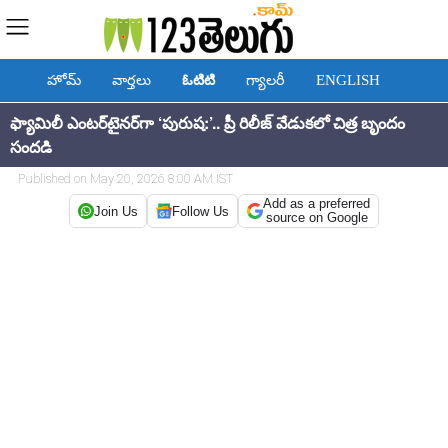
హోమ్
వార్తలు
ఓటిటి
గ్యాలరీ
ENGLISH
ఫ్యామిలీ ఎంటర్‌టైనర్‌గా ‘పురుష:’.. ప్రీ రిలీజ్ వేడుకలో చిత్ర బృందం
సందడి
Published on May 20, 2026 8:00 AM IST
Add as a preferred
Join Us
Follow Us
source on Google