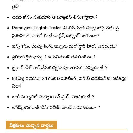
రైడ్!
చరణ్ కోసం సుకుమార్ ఆ బ్యూటీని తీసుకొస్తాడా..?
Ramayana English Trailer: AI లిప్-సింక్ టెక్నాలజీపై నెటిజన్ల
ప్రశంసలు!.. హిందీ కంటే ఇంగ్లీష్ డబ్బింగ్ బాగుందా?
బన్నీ కోసం మొన్న కింగ్.. ఇప్పుడు మరో స్టార్ హీరో.. ఎవరంటే..?
శ్రీలీలకు క్రేజీ ఛాన్స్..? ఆ సినిమాతో దశ తిరిగేనా..?
ట్రైలర్ డేట్ లాక్ చేసుకున్న ‘పళ్ళబురుసు’.. ఎప్పుడంటే..?
83 ఏళ్ల వయసు.. 24 గంటల షూటింగ్.. బిగ్ బీ డెడికేషన్‌కు నెటిజన్లు
ఫిదా!
భారీ సెక్యూరిటీ మధ్య ఐకాన్ స్టార్.. ఎందుకంటే..?
లోకేష్ కనగరాజ్ ‘డిసి’ రిలీజ్.. సౌండ్ సరిపోతుందా..?
వీక్షకులు మెచ్చిన వార్తలు