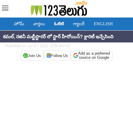
హోమ్
వార్తలు
ఓటిటి
గ్యాలరీ
ENGLISH
కమల్, రజినీ మల్టీస్టారర్ లో స్టార్ హీరోయిన్? క్లారిటీ ఇచ్చేసింది
Published on Jun 21, 2026 12:50 AM IST
Add as a preferred
Join Us
Follow Us
source on Google