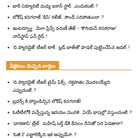
భారీ సెక్యూరిటీ మధ్య ఐకాన్ స్టార్.. ఎందుకంటే..?
లోకేష్ కనగరాజ్ ‘డిసి’ రిలీజ్.. సౌండ్ సరిపోతుందా..?
ఇంటర్వ్యూ : మెగా ప్రిన్స్ వరుణ్ తేజ్ – ‘కొరియన్ కనకరాజు’
నాన్‌స్టాప్ ఫన్ రైడ్..!
‘ది ప్యారడైజ్’ టీజర్ టాక్ : బ్లడ్ బాత్‌తో హడల్ పుట్టించేసిన జడల్..!
వీక్షకులు మెచ్చిన వార్తలు
‘ది ప్యారడైజ్’ టీజర్ టైమ్ ఫిక్స్.. రక్తపాతం మొదలయ్యేది
ఎప్పుడంటే..?
బ్రదర్స్ కి హ్యాండిచ్చిన లోకేష్ కనగరాజ్!
ఓటీటీలోకి వచ్చేస్తున్న ఇదయం మురళి.. ఏయే భాషల్లో వస్తుందంటే..?
‘వారణాసి’ ట్రీట్.. మహేష్ బర్త్ డేకి కేవలం దీనితో సరి పెడతారా?
‘ఓజీ 2’ పట్టాలెక్కేది ఇక అప్పుడేనా..?