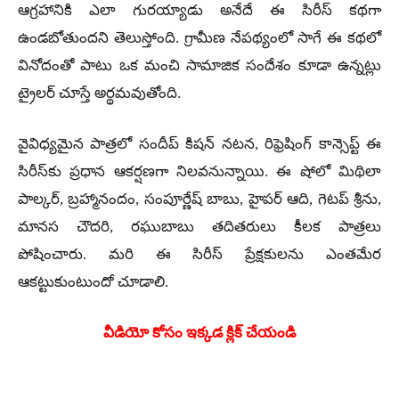
ఆగ్రహానికి ఎలా గురయ్యాడు అనేదే ఈ సిరీస్ కథగా
ఉండబోతుందని తెలుస్తోంది. గ్రామీణ నేపథ్యంలో సాగే ఈ కథలో
వినోదంతో పాటు ఒక మంచి సామాజిక సందేశం కూడా ఉన్నట్లు
ట్రైలర్ చూస్తే అర్థమవుతోంది.
వైవిధ్యమైన పాత్రలో సందీప్ కిషన్ నటన, రిఫ్రెషింగ్ కాన్సెప్ట్ ఈ
సిరీస్‌కు ప్రధాన ఆకర్షణగా నిలవనున్నాయి. ఈ షోలో మిథిలా
పాల్కర్, బ్రహ్మానందం, సంపూర్ణేష్ బాబు, హైపర్ ఆది, గెటప్ శ్రీను,
మానస చౌదరి, రఘుబాబు తదితరులు కీలక పాత్రలు
పోషించారు. మరి ఈ సిరీస్ ప్రేక్షకులను ఎంతమేర
ఆకట్టుకుంటుందో చూడాలి.
వీడియో కోసం ఇక్కడ క్లిక్ చేయండి