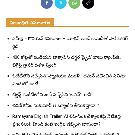
సంబంధిత సమాచారం
సమీక్ష :- కొరియన్ కనకరాజు – యాక్షన్ అండ్ కామెడీతో సాగే హారర్
రైడ్!
400 కోట్లతో ఇండియన్ బాక్సాఫీస్ దగ్గర ‘స్పైడీ’ బాబు ర్యాంపేజ్..
బిగ్గెస్ట్ గ్రాసర్ దిశగా స్వింగ్
ఓటీటీలోకి వచ్చేసిన ‘హృదయం మురళీ’.. థమన్ నటించిన సినిమా
ఎందులో అంటే!
ట్విస్ట్: ఓటీటీలో ముందే వచ్చేసిన ‘లెనిన్’.. కానీ!
చరణ్ కోసం సుకుమార్ ఆ బ్యూటీని తీసుకొస్తాడా..?
Ramayana English Trailer: AI లిప్-సింక్ టెక్నాలజీపై నెటిజన్ల
ప్రశంసలు!.. హిందీ కంటే ఇంగ్లీష్ డబ్బింగ్ బాగుందా?