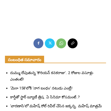
సంబంధిత సమాచారం
దుమ్ము లేపుతున్న ‘కొరియన్ కనకరాజు’.. 2 రోజుల వసూళ్లు
ఎంతంటే!
‘మెగా 158’లోకి ‘నాగ బంధం’ నటుడు ఎంట్రీ!
కార్తీతో స్టార్ బ్యూటీ త్రిష.. ఏ సినిమా కోసమంటే..?
‘వారణాసి’లో మహేష్ రోల్ రివీల్ చేసిన జక్కన్న.. మహేష్ మాత్రమే