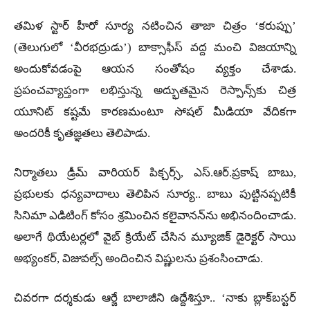
తమిళ స్టార్ హీరో సూర్య నటించిన తాజా చిత్రం ‘కరుప్పు’
(తెలుగులో ‘వీరభద్రుడు’) బాక్సాఫీస్ వద్ద మంచి విజయాన్ని
అందుకోవడంపై ఆయన సంతోషం వ్యక్తం చేశాడు.
ప్రపంచవ్యాప్తంగా లభిస్తున్న అద్భుతమైన రెస్పాన్స్‌కు చిత్ర
యూనిట్ కష్టమే కారణమంటూ సోషల్ మీడియా వేదికగా
అందరికీ కృతజ్ఞతలు తెలిపాడు.
నిర్మాతలు డ్రీమ్ వారియర్ పిక్చర్స్, ఎస్.ఆర్.ప్రకాష్ బాబు,
ప్రభులకు ధన్యవాదాలు తెలిపిన సూర్య.. బాబు పుట్టినప్పటికీ
సినిమా ఎడిటింగ్ కోసం శ్రమించిన కలైవానన్‌ను అభినందించాడు.
అలాగే థియేటర్లలో వైబ్ క్రియేట్ చేసిన మ్యూజిక్ డైరెక్టర్ సాయి
అభ్యంకర్, విజువల్స్ అందించిన విష్ణులను ప్రశంసించాడు.
చివరగా దర్శకుడు ఆర్జే బాలాజీని ఉద్దేశిస్తూ.. ‘నాకు బ్లాక్‌బస్టర్