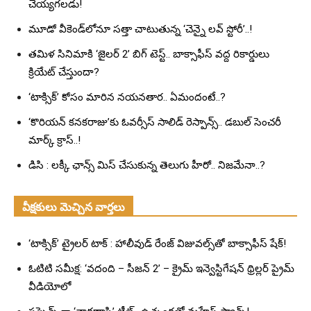
చెయ్యగలడు!
మూడో వీకెండ్‌లోనూ సత్తా చాటుతున్న ‘చెన్నై లవ్ స్టోరీ’..!
తమిళ సినిమాకి ‘జైలర్ 2’ బిగ్ టెస్ట్.. బాక్సాఫీస్ వద్ద రికార్డులు
క్రియేట్ చేస్తుందా?
‘టాక్సిక్’ కోసం మారిన నయనతార.. ఏమందంటే..?
‘కొరియన్ కనకరాజు’కు ఓవర్సీస్ సాలిడ్ రెస్పాన్స్.. డబుల్ సెంచరీ
మార్క్ క్రాస్..!
డిసి : లక్కీ ఛాన్స్ మిస్ చేసుకున్న తెలుగు హీరో.. నిజమేనా..?
వీక్షకులు మెచ్చిన వార్తలు
‘టాక్సిక్’ ట్రైలర్ టాక్ : హాలీవుడ్ రేంజ్ విజువల్స్‌తో బాక్సాఫీస్ షేక్!
ఓటిటి సమీక్ష: ‘వదంది – సీజన్ 2’ – క్రైమ్ ఇన్వెస్టిగేషన్ థ్రిల్లర్ ప్రైమ్
వీడియోలో