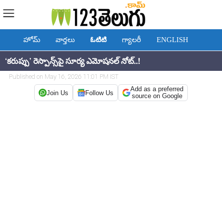
హోమ్
వార్తలు
ఓటిటి
గ్యాలరీ
ENGLISH
‘కరుప్పు’ రెస్పాన్స్‌పై సూర్య ఎమోషనల్ నోట్..!
Published on May 16, 2026 11:01 PM IST
Add as a preferred
Join Us
Follow Us
source on Google