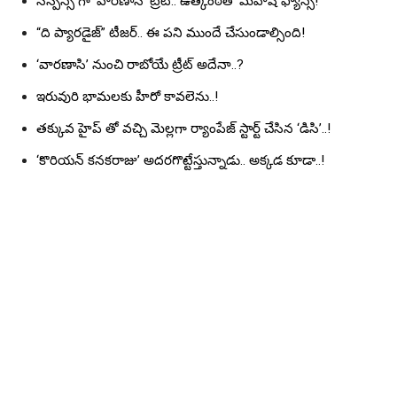
సస్పెన్స్ గా ‘వారణాసి’ ట్రీట్.. ఉత్కంఠతో మహేష్ ఫ్యాన్స్!
“ది ప్యారడైజ్” టీజర్.. ఈ పని ముందే చేసుండాల్సింది!
‘వారణాసి’ నుంచి రాబోయే ట్రీట్ అదేనా..?
ఇరువురి భామలకు హీరో కావలెను..!
తక్కువ హైప్ తో వచ్చి మెల్లగా ర్యాంపేజ్ స్టార్ట్ చేసిన ‘డిసి’..!
‘కొరియన్ కనకరాజు’ అదరగొట్టేస్తున్నాడు.. అక్కడ కూడా..!