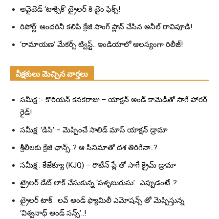
అవైటెడ్ ‘టాక్సిక్’ ట్రైలర్ కి టైం ఫిక్స్!
రిపోర్ట్: అందరినీ కలిపి క్రేజీ సాంగ్ ప్లాన్ చేసిన అనీల్ రావిపూడి!
‘రామాయణ’ మేకర్స్ ట్విస్ట్.. ఇండియాలో ఆలస్యంగా రిలీజ్!
వీక్షకులు మెచ్చిన వార్తలు
సమీక్ష :- కొరియన్ కనకరాజు – యాక్షన్ అండ్ కామెడీతో సాగే హారర్
రైడ్!
సమీక్ష: ‘డిసి’ – మెప్పించే సాలిడ్ మాస్ యాక్షన్ డ్రామా
శ్రీలీలకు క్రేజీ ఛాన్స్..? ఆ సినిమాతో దశ తిరిగేనా..?
సమీక్ష : కేజేక్యూ (KJQ) – రొటీన్ ప్లే తో సాగే క్రైమ్ డ్రామా
ట్రైలర్ డేట్ లాక్ చేసుకున్న ‘పళ్ళబురుసు’.. ఎప్పుడంటే..?
ట్రైలర్ టాక్ : లవ్ అండ్ ఫ్యామిలీ ఎమోషన్స్ తో మెప్పిస్తున్న
‘విశ్వనాధ్ అండ్ సన్స్’..!