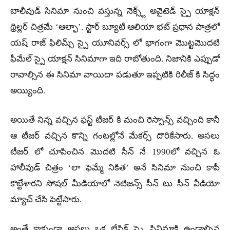
బాలీవుడ్ సినిమా నుంచి వస్తున్న నెక్స్ట్ అవైటెడ్ స్పై యాక్షన్
థ్రిల్లర్ చిత్రమే ‘ఆల్ఫా’. స్టార్ బ్యూటీ ఆలియా భట్ ప్రధాన పాత్రలో
యష్ రాజ్ ఫిలిమ్స్ స్పై యూనివర్స్ లో భాగంగా మొట్టమొదటి
ఫీమేల్ స్పై యాక్షన్ సినిమాగా ఇది రాబోతుంది. నిజానికి ఎప్పుడో
రావాల్సిన ఈ సినిమా వాయిదా పడుతూ ఇప్పటికి రిలీజ్ కి సిద్ధం
అయ్యింది.
అయితే నిన్న వచ్చిన ఫస్ట్ టీజర్ కి మంచి రెస్పాన్స్ వచ్చింది కానీ
ఆ టీజర్ వచ్చిన కొన్ని గంటల్లోనే మేకర్స్ దొరికేసారు. అసలు
టీజర్ లో చూపించిన మొదటి సీన్ నే 1990లో వచ్చిన ఓ
హాలీవుడ్ చిత్రం ‘లా ఫెమ్మే నికిత’ అనే సినిమా నుంచి కాపీ
కొట్టేశారని సోషల్ మీడియాలో నెటిజన్స్ సీన్ టు సీన్ వీడియో
మ్యాచ్ చేసి పెట్టేసారు.
అంతే కాకుండా అసలు ఒక బేసిక్ స్పై సినిమాకి ఉండాల్సిన