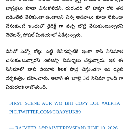
జాగ్రత్తలు కూడా తీసుకోలేదని, ధురంధర్ లో హమ్జా రోల్ తన
ఐడెంటిటీ తెలీకుండా ఉండాలని చిన్న ఆనవాలు కూడా లేకుండా
చేసుకుంటే ఇందులో డైరెక్ట్ గా పచ్చ బొట్లే వేసుకుంటున్నారని
నెటిజన్స్ సోషల్ మీడియాలో ఏకేస్తున్నారు.
దీనితో ఎన్నో కోట్లు పెట్టి తీసినప్పటికీ ఇంకా కాపీ సినిమాలే
చేసుకుంటున్నారని నెటిజన్స్ విమర్శలు చేస్తున్నారు. ఇక ఈ
సినిమాలో బాబీ డియోల్ కీలక పాత్ర చేస్తుండగా శివ్ రవైల్
దర్శకత్వం వహించారు. అలాగే ఈ జూలై 3న సినిమా గ్రాండ్ గా
విడుదలకి రాబోతుంది.
FIRST SCENE AUR WO BHI COPY LOL
#ALPHA
PIC.TWITTER.COM/CQA0YIJK89
— RAJVEER. (@RAJVEERRVSFAN)
JUNE 10, 2026