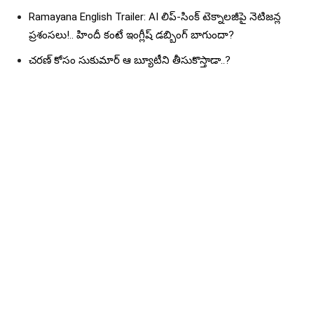
Ramayana English Trailer: AI లిప్-సింక్ టెక్నాలజీపై నెటిజన్ల
ప్రశంసలు!.. హిందీ కంటే ఇంగ్లీష్ డబ్బింగ్ బాగుందా?
చరణ్ కోసం సుకుమార్ ఆ బ్యూటీని తీసుకొస్తాడా..?