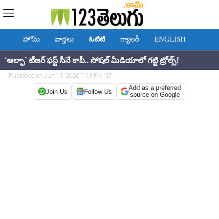
హోమ్
వార్తలు
ఓటిటి
గ్యాలరీ
ENGLISH
‘ఆల్ఫా’ టీజర్ ఫస్ట్ సీనే కాపీ.. సోషల్ మీడియాలో గట్టి ట్రోల్స్!
Published on Jun 11, 2026 1:19 PM IST
Add as a preferred
Join Us
Follow Us
source on Google