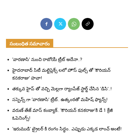
సంబంధిత సమాచారం
‘వారణాసి’ నుంచి రాబోయే ట్రీట్ అదేనా..?
హైదరాబాద్ సిటీ మల్టిప్లెక్స్ లలో హౌస్ ఫుల్స్ తో ‘కొరియన్
కనకరాజు’ హవా!
తక్కువ హైప్ తో వచ్చి మెల్లగా ర్యాంపేజ్ స్టార్ట్ చేసిన ‘డిసి’..!
సస్పెన్స్ గా ‘వారణాసి’ ట్రీట్.. ఉత్కంఠతో మహేష్ ఫ్యాన్స్!
వరుణ్ తేజ్ మాస్ కంబ్యాక్.. ‘కొరియన్ కనకరాజు’కి డే 1 క్రేజీ
ఓపెనింగ్స్!
‘ఇరుముడి’ ట్రైలర్ కి రంగం సిద్ధం.. ఎప్పుడు ఎక్కడ లాంచ్ అంటే!