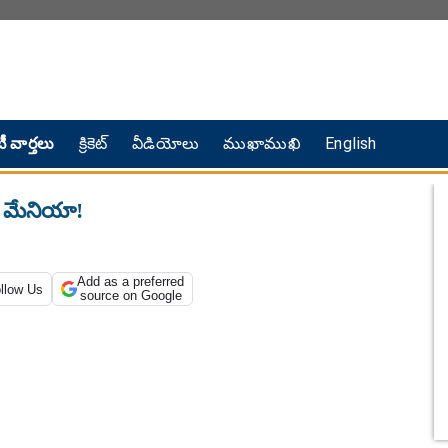
ీ వార్తలు
క్రికెట్
వీడియోలు
ముఖాముఖి
English
జ్ మేనియా!
Add as a preferred
llow Us
source on Google