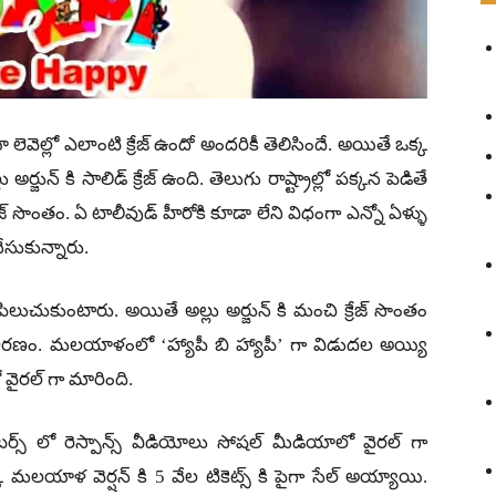
యా లెవెల్లో ఎలాంటి క్రేజ్ ఉందో అందరికీ తెలిసిందే. అయితే ఒక్క
ర్జున్ కి సాలిడ్ క్రేజ్ ఉంది. తెలుగు రాష్ట్రాల్లో పక్కన పెడితే
రేజ్ సొంతం. ఏ టాలీవుడ్ హీరోకి కూడా లేని విధంగా ఎన్నో ఏళ్ళు
చేసుకున్నారు.
పిలుచుకుంటారు. అయితే అల్లు అర్జున్ కి మంచి క్రేజ్ సొంతం
ారణం. మలయాళంలో ‘హ్యాపీ బి హ్యాపీ’ గా విడుదల అయ్యి
వైరల్ గా మారింది.
టర్స్ లో రెస్పాన్స్ వీడియోలు సోషల్ మీడియాలో వైరల్ గా
లయాళ వెర్షన్ కి 5 వేల టికెట్స్ కి పైగా సేల్ అయ్యాయి.