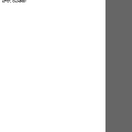
హీరో, రవితేజ!