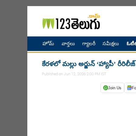
హోమ్
వార్తలు
గ్యాలరీ
సమీక్షలు
ఓటీట
కేరళలో మల్లు అర్జున్ ‘హ్యాపీ’ రీరిలీ
Published on Jun 12, 2026 2:00 PM IST
Join Us
Fo