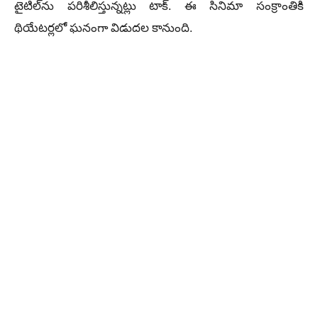
టైటిల్‌ను పరిశీలిస్తున్నట్లు టాక్. ఈ సినిమా సంక్రాంతికి
థియేటర్లలో ఘనంగా విడుదల కానుంది.