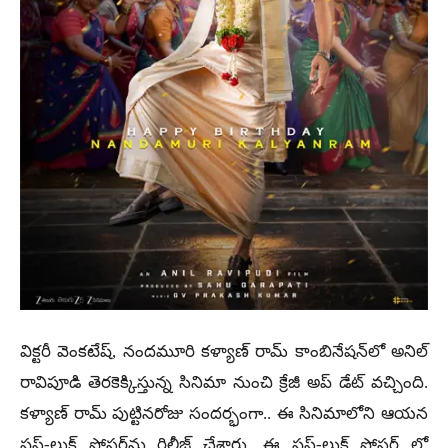
విక్టరీ వెంకటేష్, నందమూరి కళ్యాణ్‌ రామ్ కాంబినేషన్‌లో అనిల్
రావిపూడి తెరకెక్కిస్తున్న సినిమా నుంచి క్రేజీ అప్ డేట్ వచ్చింది.
కళ్యాణ్ రామ్ పుట్టినరోజు సందర్భంగా.. ఈ సినిమాలోని ఆయన
ఫస్ట్-లుక్ పోస్టర్‌ను రిలీజ్ చేశారు. ఈ ఫస్ట్-లుక్ పోస్టర్‌ లో