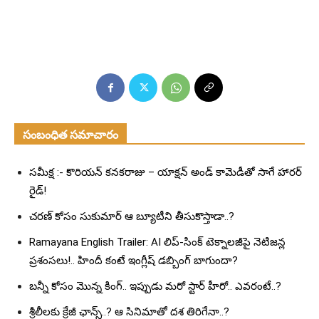
సంబంధిత సమాచారం
సమీక్ష :- కొరియన్ కనకరాజు – యాక్షన్ అండ్ కామెడీతో సాగే హారర్
రైడ్!
చరణ్ కోసం సుకుమార్ ఆ బ్యూటీని తీసుకొస్తాడా..?
Ramayana English Trailer: AI లిప్-సింక్ టెక్నాలజీపై నెటిజన్ల
ప్రశంసలు!.. హిందీ కంటే ఇంగ్లీష్ డబ్బింగ్ బాగుందా?
బన్నీ కోసం మొన్న కింగ్.. ఇప్పుడు మరో స్టార్ హీరో.. ఎవరంటే..?
శ్రీలీలకు క్రేజీ ఛాన్స్..? ఆ సినిమాతో దశ తిరిగేనా..?