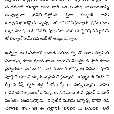
నందమూరి కళ్యాణ్ రామ్ లుక్ ఒక పండుగ వాతావరణాన్ని
సంపూర్ణంగా ప్రతిబింబిస్తోంది. పైగా కల్యాణ్ రామ్
ఉత్సాహభరితమైన డ్యాన్స్ లుక్ లో కనిపిస్తున్నారు. క్రీమ్ రంగు
కుర్తా, సాంప్రదాయ ధోవతి, పూలమాల మరియు స్టైలిష్ సన్ గ్లాసెస్
తో కళ్యాణ్ రామ్ తన లుక్ తో ఆకట్టుకున్నారు.
అన్నట్టు ఈ సినిమాలో కామెడీ ఎలిమెంట్స్ తో పాటు ఫ్యామిలీ
ఎమోషన్స్ కూడా ప్రధానంగా ఉంటాయని తెలుస్తోంది. స్టోరీ కూడా
ప్రత్యేకంగా ఉంటుందట. ఇక నవంబర్ లోపు ఈ సినిమా షూట్
పూర్తి చేయాలని దర్శకుడు ప్లాన్ చేస్తున్నాడు. అన్నట్టు ఈ చిత్రంలో
కీర్తి సురేష్, కృతి శెట్టి హీరోయిన్స్ గా నటిస్తున్నారు. సాహు
గారపాటి నిర్మాణంలో రానున్న ఈ సినిమాకు జి.వి. ప్రకాష్ కుమార్
సంగీతం అందిస్తున్నాడు. ఇప్పటికే మూడు ట్యూన్స్ కూడా రెడీ
చేశాడట. కాగా ఇక ఈ చిత్రానికి ‘జనవరి 13 విడుదల’ అనే