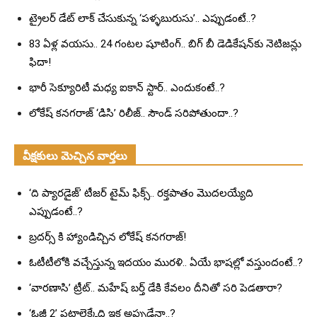
ట్రైలర్ డేట్ లాక్ చేసుకున్న ‘పళ్ళబురుసు’.. ఎప్పుడంటే..?
83 ఏళ్ల వయసు.. 24 గంటల షూటింగ్.. బిగ్ బీ డెడికేషన్‌కు నెటిజన్లు
ఫిదా!
భారీ సెక్యూరిటీ మధ్య ఐకాన్ స్టార్.. ఎందుకంటే..?
లోకేష్ కనగరాజ్ ‘డిసి’ రిలీజ్.. సౌండ్ సరిపోతుందా..?
వీక్షకులు మెచ్చిన వార్తలు
‘ది ప్యారడైజ్’ టీజర్ టైమ్ ఫిక్స్.. రక్తపాతం మొదలయ్యేది
ఎప్పుడంటే..?
బ్రదర్స్ కి హ్యాండిచ్చిన లోకేష్ కనగరాజ్!
ఓటీటీలోకి వచ్చేస్తున్న ఇదయం మురళి.. ఏయే భాషల్లో వస్తుందంటే..?
‘వారణాసి’ ట్రీట్.. మహేష్ బర్త్ డేకి కేవలం దీనితో సరి పెడతారా?
‘ఓజీ 2’ పట్టాలెక్కేది ఇక అప్పుడేనా..?