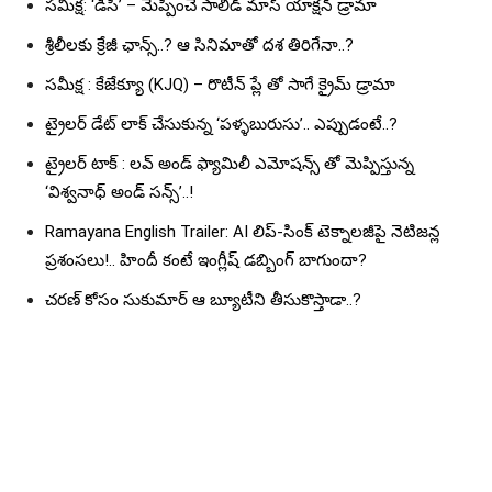
సమీక్ష: ‘డిసి’ – మెప్పించే సాలిడ్ మాస్ యాక్షన్ డ్రామా
శ్రీలీలకు క్రేజీ ఛాన్స్..? ఆ సినిమాతో దశ తిరిగేనా..?
సమీక్ష : కేజేక్యూ (KJQ) – రొటీన్ ప్లే తో సాగే క్రైమ్ డ్రామా
ట్రైలర్ డేట్ లాక్ చేసుకున్న ‘పళ్ళబురుసు’.. ఎప్పుడంటే..?
ట్రైలర్ టాక్ : లవ్ అండ్ ఫ్యామిలీ ఎమోషన్స్ తో మెప్పిస్తున్న
‘విశ్వనాధ్ అండ్ సన్స్’..!
Ramayana English Trailer: AI లిప్-సింక్ టెక్నాలజీపై నెటిజన్ల
ప్రశంసలు!.. హిందీ కంటే ఇంగ్లీష్ డబ్బింగ్ బాగుందా?
చరణ్ కోసం సుకుమార్ ఆ బ్యూటీని తీసుకొస్తాడా..?