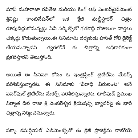
మాస్ మహారాజా రవితేజ మరియు కింగ్ ఆఫ్ ఎంటర్‌టైన్‌మెంట్
శ్రీవిష్ణు కాంబినేషన్‌లో ఒక క్రేజీ మల్టీస్టారర్ చిత్రం
రూపుదిద్దుకోనున్నట్లు సినీ సర్కిల్స్‌లో గతకొద్ది రోజులుగా వార్తలు
చక్కర్లు కొడుతున్నాయి.ఈ సినిమాను దర్శకుడు హసిత్ గోలి డైరెక్ట్
చేయనున్నాడని.. త్వరలోనే ఈ చిత్రాన్ని అధికారికంగా
ప్రకటిస్తారని తెలుస్తోంది.
అయితే ఈ సినిమా కోసం ఓ ఇంట్రెస్టింగ్ టైటిల్‌ను మేకర్స్
పరిశీలిస్తున్నారట. ఈ సినిమాకు ‘వీరాధి వీరులంట’ అనే
పవర్‌ఫుల్ టైటిల్‌ను మేకర్స్ పరిశీలిస్తున్నారట. టాలీవుడ్ ప్రముఖ
నిర్మాత దిల్ రాజు శ్రీ వెంకటేశ్వర క్రియేషన్స్ బ్యానర్‌పై ఈ భారీ
చిత్రాన్ని నిర్మించనున్నారు.
పక్కా కమర్షియల్ ఎలిమెంట్స్‌తో ఈ క్రేజీ ప్రాజెక్ట్‌ను రాబోయే