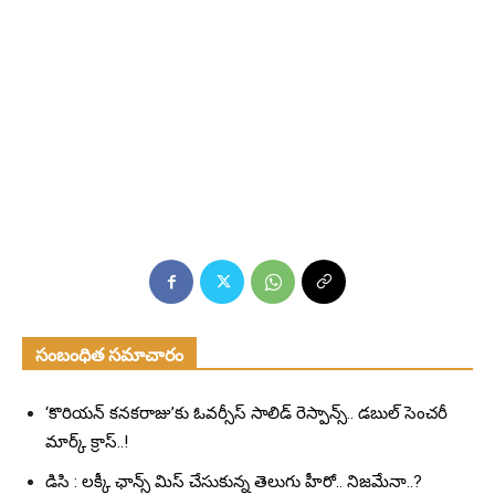
సంబంధిత సమాచారం
‘కొరియన్ కనకరాజు’కు ఓవర్సీస్ సాలిడ్ రెస్పాన్స్.. డబుల్ సెంచరీ
మార్క్ క్రాస్..!
డిసి : లక్కీ ఛాన్స్ మిస్ చేసుకున్న తెలుగు హీరో.. నిజమేనా..?