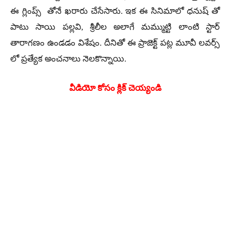
ఈ గ్లింప్స్ తోనే ఖరారు చేసేసారు. ఇక ఈ సినిమాలో ధనుష్ తో
పాటు సాయి పల్లవి, శ్రీలీల అలాగే మమ్ముట్టి లాంటి స్టార్
తారాగణం ఉండడం విశేషం. దీనితో ఈ ప్రాజెక్ట్ పట్ల మూవీ లవర్స్
లో ప్రత్యేక అంచనాలు నెలకొన్నాయి.
వీడియో కోసం క్లిక్ చెయ్యండి