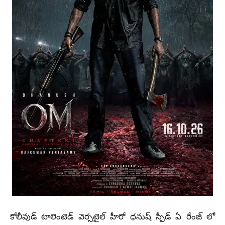
కోలీవుడ్ టాలెంటెడ్ వెర్సటైల్ హీరో ధనుష్ స్పీడ్ ఏ రేంజ్ లో