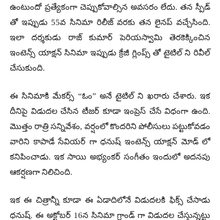
ఉంటుందో ప్రత్యేకంగా చెప్పుకోవాల్సిన అవసరం లేదు. తన స్పీడ్
తో ఇప్పుడు 55వ సినిమా రిలీజ్ వరకు తన లైనప్ వచ్చేసింది.
ఇలా దర్శకుడు రాజ్ కుమార్ పెరియస్వామి తెరకెక్కించిన
ఇంటెన్స్ యాక్షన్ సినిమా ఇప్పుడు క్రేజీ గ్లింప్స్ తో టైటిల్ ని రివీల్
చేసుకుంది.
ఈ సినిమాకి మేకర్స్ “ఓం” అనే టైటిల్ ని ఖరారు చేశారు. ఇక
దీనిపై విడుదల చేసిన టీజర్ కూడా ఇంప్రెస్ చేసే విధంగా ఉంది.
మొత్తం రాత్రి సన్నివేశం, వర్షంలో కొందరిని పోలీసులు పట్టుకోవడం
వారిని కాపాడే సేవియర్ గా ధనుష్ ఇంటెన్స్ యాక్షన్ మోడ్ లో
కనిపించాడు. ఇక సాయి అభ్యంకర్ సంగీతం ఇందులో అదనపు
ఆకర్షణగా నిలిచింది.
ఇక ఈ చిత్రాన్నీ కూడా ఈ ఏడాదిలోనే విడుదలకి ఫిక్స్ చేసాడు
ధనుష్. ఈ అక్టోబర్ 16న సినిమా గ్రాండ్ గా విడుదల చేస్తున్నట్టు