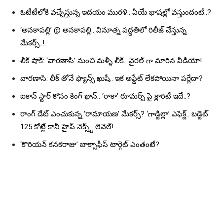
ఓటీటీలోకి వచ్చేస్తున్న ఇదయం మురళి.. ఏయే భాషల్లో వస్తుందంటే..?
‘అనకాపల్లి’ @ అనకాపల్లి.. వినూత్న పద్ధతిలో రిలీజ్ చేస్తున్న
మేకర్స్..!
లీక్ షాక్: ‘వారణాసి’ నుంచి మళ్ళీ లీక్.. వైరల్ గా మారిన వీడియో!
వారణాసి: లీక్ తోనే ఫ్యాన్స్ ఖుషీ.. ఇక అప్డేట్ లేకపోయినా పర్లేదా?
ఐకాన్ స్టార్ కోసం కింగ్ ఖాన్.. ‘రాకా’ రూమర్స్ పై క్లారిటీ ఇదే..?
రాంగ్ డేట్ ఎంచుకున్న ‘రామాయణ’ మేకర్స్? ‘గాడ్జిల్లా’ ఎఫెక్ట్.. బడ్జెట్
125 కోట్లే కానీ హైప్ నెక్స్ట్ లెవెల్!
‘కొరియన్ కనకరాజు’ బాక్సాఫీస్ టార్గెట్ ఎంతంటే?