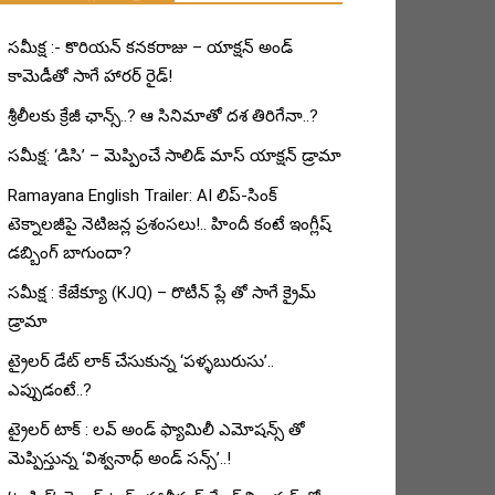
సమీక్ష :- కొరియన్ కనకరాజు – యాక్షన్ అండ్
కామెడీతో సాగే హారర్ రైడ్!
శ్రీలీలకు క్రేజీ ఛాన్స్..? ఆ సినిమాతో దశ తిరిగేనా..?
సమీక్ష: ‘డిసి’ – మెప్పించే సాలిడ్ మాస్ యాక్షన్ డ్రామా
Ramayana English Trailer: AI లిప్-సింక్
టెక్నాలజీపై నెటిజన్ల ప్రశంసలు!.. హిందీ కంటే ఇంగ్లీష్
డబ్బింగ్ బాగుందా?
సమీక్ష : కేజేక్యూ (KJQ) – రొటీన్ ప్లే తో సాగే క్రైమ్
డ్రామా
ట్రైలర్ డేట్ లాక్ చేసుకున్న ‘పళ్ళబురుసు’..
ఎప్పుడంటే..?
ట్రైలర్ టాక్ : లవ్ అండ్ ఫ్యామిలీ ఎమోషన్స్ తో
మెప్పిస్తున్న ‘విశ్వనాధ్ అండ్ సన్స్’..!