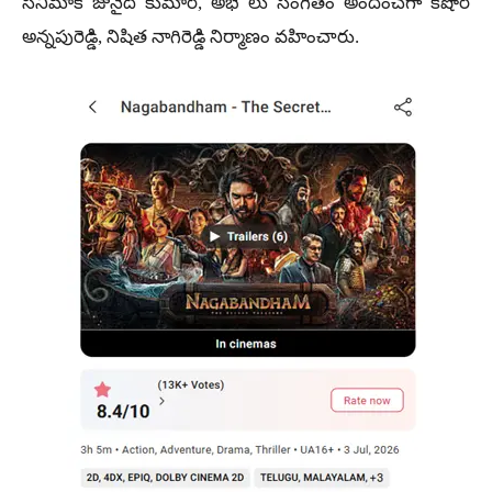
సినిమాకి జునైద్ కుమార్, అభే లు సంగీతం అందించగా కిషోర్
అన్నపురెడ్డి, నిషిత నాగిరెడ్డి నిర్మాణం వహించారు.