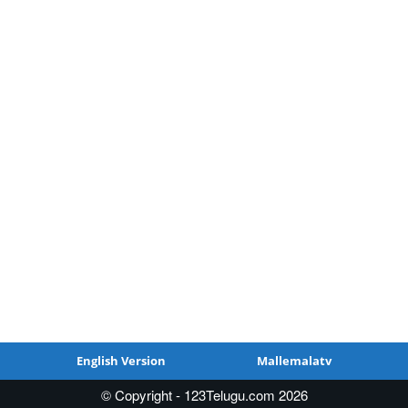
English Version
Mallemalatv
© Copyright - 123Telugu.com 2026