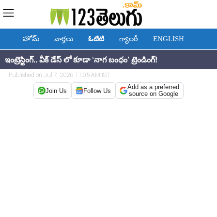
హోమ్
వార్తలు
ఓటిటి
గ్యాలరీ
ENGLISH
ఇంట్రెస్టింగ్.. వీక్ డేస్ లో కూడా ‘నాగ బంధం’ ట్రెండింగ్!
Published on Jul 7, 2026 11:05 AM IST
Add as a preferred
Join Us
Follow Us
source on Google