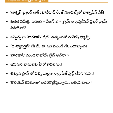
‘టాక్సిక్’ ట్రైలర్ టాక్ : హాలీవుడ్ రేంజ్ విజువల్స్‌తో బాక్సాఫీస్ షేక్!
ఓటిటి సమీక్ష: ‘వదంది – సీజన్ 2’ – క్రైమ్ ఇన్వెస్టిగేషన్ థ్రిల్లర్ ప్రైమ్
వీడియోలో
సస్పెన్స్ గా ‘వారణాసి’ ట్రీట్.. ఉత్కంఠతో మహేష్ ఫ్యాన్స్!
“ది ప్యారడైజ్” టీజర్.. ఈ పని ముందే చేసుండాల్సింది!
‘వారణాసి’ నుంచి రాబోయే ట్రీట్ అదేనా..?
ఇరువురి భామలకు హీరో కావలెను..!
తక్కువ హైప్ తో వచ్చి మెల్లగా ర్యాంపేజ్ స్టార్ట్ చేసిన ‘డిసి’..!
‘కొరియన్ కనకరాజు’ అదరగొట్టేస్తున్నాడు.. అక్కడ కూడా..!