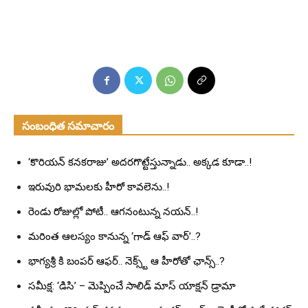
సంబంధిత సమాచారం
‘కొరియన్ కనకరాజు’ అదరగొట్టేస్తున్నాడు.. అక్కడ కూడా..!
ఇరువురి భామలకు హీరో కావలెను..!
రెండు రోజుల్లో పోటీ.. ఆగనంటున్న నయన్..!
మరింత ఆలస్యం కానున్న ‘గాడ్ ఆఫ్ వార్’..?
భాగ్యశ్రీ కి బంపర్ ఆఫర్.. నెక్స్ట్ ఆ హీరోతో ఛాన్స్..?
సమీక్ష: ‘డిసి’ – మెప్పించే సాలిడ్ మాస్ యాక్షన్ డ్రామా