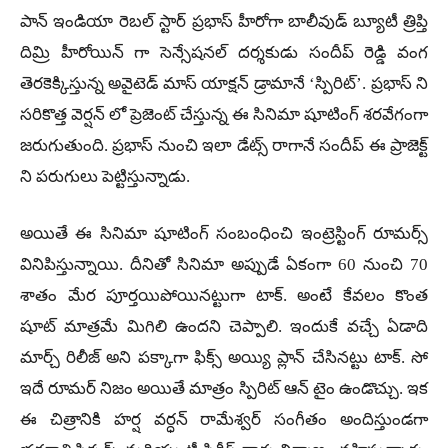
పాన్ ఇండియా రెబల్ స్టార్ ప్రభాస్ హీరోగా బాలీవుడ్ బ్యూటీ త్రిప్తి
దిమ్రి హీరోయిన్ గా సెన్సేషనల్ దర్శకుడు సందీప్ రెడ్డి వంగ
తెరకెక్కిస్తున్న అవైటెడ్ మాస్ యాక్షన్ డ్రామానే ‘స్పిరిట్’. ప్రభాస్ ని
సరికొత్త వెర్షన్ లో ప్రెజెంట్ చేస్తున్న ఈ సినిమా షూటింగ్ శరవేగంగా
జరుగుతుంది. ప్రభాస్ నుంచి ఇలా డేట్స్ రాగానే సందీప్ ఈ ప్రాజెక్ట్
ని పరుగులు పెట్టిస్తున్నాడు.
అయితే ఈ సినిమా షూటింగ్ సంబంధించి ఇంట్రెస్టింగ్ రూమర్స్
వినిపిస్తున్నాయి. దీనితో సినిమా అప్పుడే ఏకంగా 60 నుంచి 70
శాతం మేర పూర్తయిపోయినట్టుగా టాక్. అంటే కేవలం కొంత
షూట్ మాత్రమే మిగిలి ఉందని చెప్పాలి. ఇందుకే వచ్చే ఏడాది
మార్చ్ రిలీజ్ అని పక్కాగా ఫిక్స్ అయ్యి ప్లాన్ చేసినట్టు టాక్. సో
ఇదే రూమర్ నిజం అయితే మాత్రం స్పిరిట్ ఆన్ టైం ఉండొచ్చు. ఇక
ఈ చిత్రానికి హర్ష వర్ధన్ రామేశ్వర్ సంగీతం అందిస్తుండగా