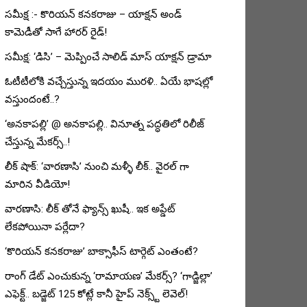
సమీక్ష :- కొరియన్ కనకరాజు – యాక్షన్ అండ్
కామెడీతో సాగే హారర్ రైడ్!
సమీక్ష: ‘డిసి’ – మెప్పించే సాలిడ్ మాస్ యాక్షన్ డ్రామా
ఓటీటీలోకి వచ్చేస్తున్న ఇదయం మురళి.. ఏయే భాషల్లో
వస్తుందంటే..?
‘అనకాపల్లి’ @ అనకాపల్లి.. వినూత్న పద్ధతిలో రిలీజ్
చేస్తున్న మేకర్స్..!
లీక్ షాక్: ‘వారణాసి’ నుంచి మళ్ళీ లీక్.. వైరల్ గా
మారిన వీడియో!
వారణాసి: లీక్ తోనే ఫ్యాన్స్ ఖుషీ.. ఇక అప్డేట్
లేకపోయినా పర్లేదా?
‘కొరియన్ కనకరాజు’ బాక్సాఫీస్ టార్గెట్ ఎంతంటే?
రాంగ్ డేట్ ఎంచుకున్న ‘రామాయణ’ మేకర్స్? ‘గాడ్జిల్లా’
ఎఫెక్ట్.. బడ్జెట్ 125 కోట్లే కానీ హైప్ నెక్స్ట్ లెవెల్!