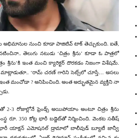
ఇటు అభిమానుల నుంచి కూడా పాజిటివ్ టాక్ తెచ్చుకుంది. ఐతే,
నటించినా.. తెలుగు నటుడు ‘చిత్రం శ్రీను’ కూడా ఓ పాత్రలో
్రం శ్రీను’కి ఇంత మంచి క్యారెక్టర్ దొరకడం నిజంగా విశేషమే.
ో మాట్లాడుతూ.. ‘రామ్ చరణ్ గారిని సెట్స్‌లో చూస్తే… అసలు
ఇంత మంచోడా ? అనిపించింది. అంత అద్భుతమైన వ్యక్తిని నా
చాడు.
తో 2-3 రోజుల్లోనే ఫ్రెండ్స్ అయిపోయాం అంటూ చిత్రం శ్రీను
ంస్థ రూ. 350 కోట్ల భారీ బడ్జెట్‌తో నిర్మించింది. వెంకట సతీష్
ఈ భారీ యాక్షన్ ఎమోషనల్ డ్రామాలో బాలీవుడ్ బ్యూటీ జాన్వీ
 సానా దర్శకత్వంలో, ఏఆర్ రెహమాన్ సంగీతంలో వచ్చిన ఈ