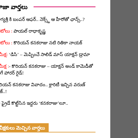
ాజా వార్తలు
గ్యశ్రీ కి బంపర్ ఆఫర్.. నెక్స్ట్ ఆ హీరోతో ఛాన్స్..?
పాయల్ రాధాకృష్ణ
కొరియన్ కనకరాజు నటి రితికా నాయక్
‘డిసి’ – మెప్పించే సాలిడ్ మాస్ యాక్షన్ డ్రామా
- కొరియన్ కనకరాజు – యాక్షన్ అండ్ కామెడీతో
గే హారర్ రైడ్!
రియన్ కనకరాజు వివాదం.. క్లారిటీ ఇచ్చిన వరుణ్
జ్..!
ఫ్రైడే కొట్టేసిన ఇద్దరు ‘కనకరాజు’లూ..
వీక్షకులు మెచ్చిన వార్తలు