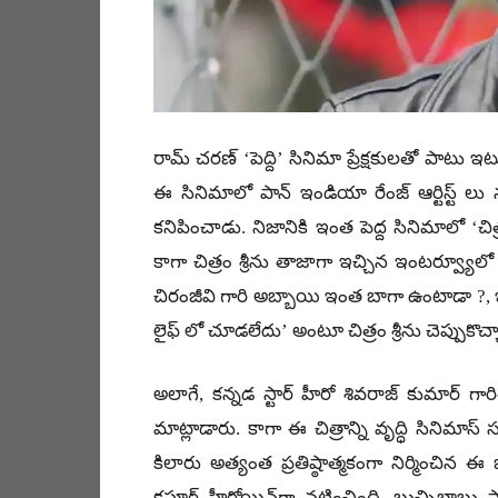
రామ్ చరణ్ ‘పెద్ది’ సినిమా ప్రేక్షకులతో పాటు 
ఈ సినిమాలో పాన్ ఇండియా రేంజ్ ఆర్టిస్ట్ లు 
కనిపించాడు. నిజానికి ఇంత పెద్ద సినిమాలో ‘చిత
కాగా చిత్రం శ్రీను తాజాగా ఇచ్చిన ఇంటర్వ్యూల
చిరంజీవి గారి అబ్బాయి ఇంత బాగా ఉంటాడా ?, 
లైఫ్ లో చూడలేదు’ అంటూ చిత్రం శ్రీను చెప్పుకొచ్
అలాగే, కన్నడ స్టార్ హీరో శివరాజ్ కుమార్ గారి
మాట్లాడారు. కాగా ఈ చిత్రాన్ని వృద్ధి సినిమాస్ స
కిలారు అత్యంత ప్రతిష్ఠాత్మకంగా నిర్మించిన 
కపూర్ హీరోయిన్‌గా నటించింది. బుచ్చిబాబు