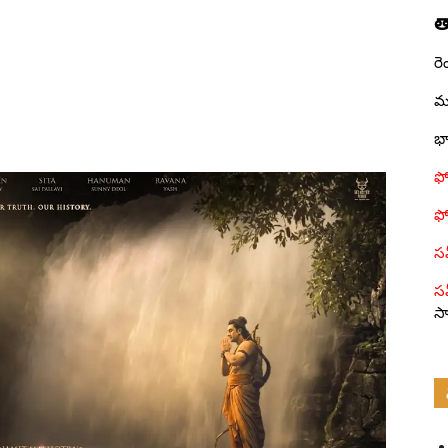
త
రె
మర
భా
సా