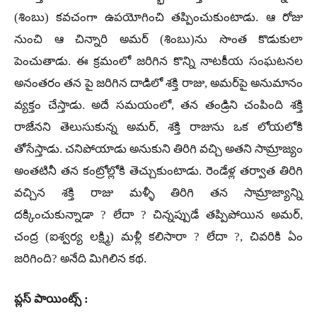
(శింబు) కవచంగా ఉపయోగించి తప్పించుకుంటాడు. ఆ రోజు
నుంచి ఆ చిన్నారి అమర్‌ (శింబు)ను సొంత కొడుకులా
పెంచుతాడు. ఈ క్రమంలో జరిగిన కొన్ని నాటకీయ సంఘటనల
అనంతరం తన పై జరిగిన దాడిలో శక్తి రాజు, అమర్‌పై అనుమానం
వ్యక్తం చేస్తాడు. అదే సమయంలో, తన తండ్రిని చంపింది శక్తి
రాజేనని తెలుసుకున్న అమర్, శక్తి రాజును ఒక లోయలోకి
తోసేస్తాడు. చనిపోయాడు అనుకుని తిరిగి వచ్చి అతని సామ్రాజ్యం
అంతటినీ తన కంట్రోల్లోకి తెచ్చుకుంటాడు. రెండేళ్ల తర్వాత తిరిగి
వచ్చిన శక్తి రాజు మళ్ళీ తిరిగి తన సామ్రాజ్యాన్ని
దక్కించుకున్నాడా ? లేదా ? చిన్నప్పుడే తప్పిపోయిన అమర్,
చంద్ర (ఐశ్వర్య లక్ష్మి) మళ్లీ కలిసారా ? లేదా ?, చివరికి ఏం
జరిగింది? అనేది మిగిలిన కథ.
ప్లస్ పాయింట్స్ :