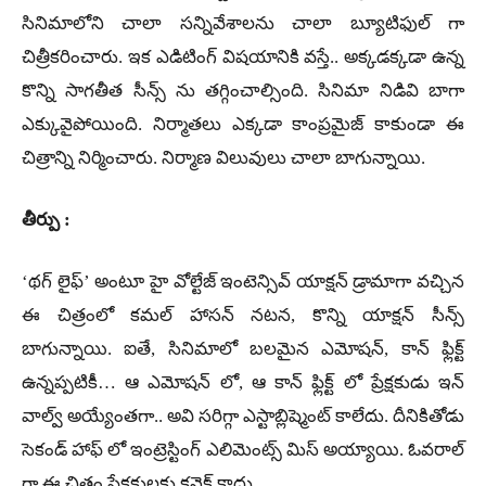
సినిమాలోని చాలా సన్నివేశాలను చాలా బ్యూటిఫుల్ గా
చిత్రీకరించారు. ఇక ఎడిటింగ్ విషయానికి వస్తే.. అక్కడక్కడా ఉన్న
కొన్ని సాగతీత సీన్స్ ను తగ్గించాల్సింది. సినిమా నిడివి బాగా
ఎక్కువైపోయింది. నిర్మాతలు ఎక్కడా కాంప్రమైజ్ కాకుండా ఈ
చిత్రాన్ని నిర్మించారు. నిర్మాణ విలువులు చాలా బాగున్నాయి.
తీర్పు :
‘థగ్ లైఫ్’ అంటూ హై వోల్టేజ్ ఇంటెన్సివ్ యాక్షన్ డ్రామాగా వచ్చిన
ఈ చిత్రంలో కమల్ హాసన్ నటన, కొన్ని యాక్షన్ సీన్స్
బాగున్నాయి. ఐతే, సినిమాలో బలమైన ఎమోషన్, కాన్ ఫ్లిక్ట్
ఉన్నప్పటికీ… ఆ ఎమోషన్ లో, ఆ కాన్ ఫ్లిక్ట్ లో ప్రేక్షకుడు ఇన్
వాల్వ్ అయ్యేంతగా.. అవి సరిగ్గా ఎస్టాబ్లిష్మెంట్ కాలేదు. దీనికితోడు
సెకండ్ హాఫ్ లో ఇంట్రెస్టింగ్ ఎలిమెంట్స్ మిస్ అయ్యాయి. ఓవరాల్
గా ఈ చిత్రం ప్రేక్షకులకు కనెక్ట్ కాదు.