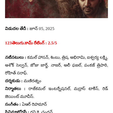
విడుదల తేదీ :
జూన్ 05, 2025
123తెలుగు.కామ్ రేటింగ్ : 2.5/5
నటీనటులు :
కమల్ హాసన్, శింబు, త్రిష, అభిరామి, ఐశ్వర్య లక్ష్మి,
అశోక్ సెల్వన్, జోజు జార్జ్, నాజర్, అలీ ఫజల్, పంకజ్ త్రిపాఠి,
రోహిత్ సరాఫ్.
దర్శకుడు :
మణిరత్నం
నిర్మాతలు :
రాజ్‌కమల్ ఇంటర్నేషనల్, మద్రాస్ టాకీస్, రెడ్
జెయింట్ మూవీస్.
సంగీతం :
ఏఆర్ రెహమాన్
సినిమాటోగ్రఫీ :
రవి కె. చంద్రన్