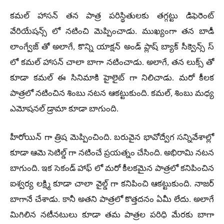
కమల్ హాసన్ తన పాత్ర పరిస్థితులకు తగ్గట్టు డిఫెరెంట్
వేరియేషన్స్ లో నటించి మెప్పించాడు. ముఖ్యంగా తన బాడీ
లాంగ్వేజ్ తో అలాగే, కొన్ని యాక్షన్ అండ్ ప్లాష్ బ్యాక్ సీక్వెన్స్ స్
లో కమల్ హాసన్ చాలా బాగా నటించాడు. అలాగే, తన లుక్స్ తో
కూడా కమల్ ఈ సినిమాకి హైలైట్ గా నిలిచాడు. మరో కీలక
పాత్రలో నటించిన శింబు నటన ఆకట్టుకుంది. కమల్, శింబు మధ్య
ఎమోషనల్ డ్రామా కూడా బాగుంది.
హీరోయిన్ గా త్రిష మెప్పించింది. బరువైన భావోద్వేగ సన్నివేశాల్లో
కూడా ఆమె సెటిల్డ్ గా నటించే ప్రయత్నం చేసింది. అభిరామి నటన
బాగుంది. ఇక సెకండ్ హాఫ్ లో మరో కీలకమైన పాత్రలో కనిపించిన
ఐశ్వర్య లక్ష్మి కూడా చాలా వైల్డ్ గా కనిపించి ఆకట్టుకుంది. నాజర్
బాగానే చేశాడు. కానీ అతని పాత్రలో కొత్తదనం ఏమీ లేదు. అలాగే
మిగిలిన నటీనటులు కూడా తమ పాత్రల పరిధి మేరకు బాగా