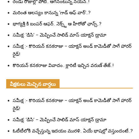
రెండు రోజుల్లో పోటీ.. ఆగనంటున్న నయన్..!
మరింత ఆలస్యం కానున్న ‘గాడ్ ఆఫ్ వార్’..?
భాగ్యశ్రీ కి బంపర్ ఆఫర్.. నెక్స్ట్ ఆ హీరోతో ఛాన్స్..?
సమీక్ష: ‘డిసి’ – మెప్పించే సాలిడ్ మాస్ యాక్షన్ డ్రామా
సమీక్ష :- కొరియన్ కనకరాజు – యాక్షన్ అండ్ కామెడీతో సాగే హారర్
రైడ్!
కొరియన్ కనకరాజు వివాదం.. క్లారిటీ ఇచ్చిన వరుణ్ తేజ్..!
వీక్షకులు మెచ్చిన వార్తలు
సమీక్ష :- కొరియన్ కనకరాజు – యాక్షన్ అండ్ కామెడీతో సాగే హారర్
రైడ్!
సమీక్ష: ‘డిసి’ – మెప్పించే సాలిడ్ మాస్ యాక్షన్ డ్రామా
ఓటీటీలోకి వచ్చేస్తున్న ఇదయం మురళి.. ఏయే భాషల్లో వస్తుందంటే..?