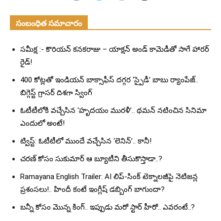
సంబంధిత సమాచారం
సమీక్ష :- కొరియన్ కనకరాజు – యాక్షన్ అండ్ కామెడీతో సాగే హారర్
రైడ్!
400 కోట్లతో ఇండియన్ బాక్సాఫీస్ దగ్గర ‘స్పైడీ’ బాబు ర్యాంపేజ్..
బిగ్గెస్ట్ గ్రాసర్ దిశగా స్వింగ్
ఓటీటీలోకి వచ్చేసిన ‘హృదయం మురళీ’.. థమన్ నటించిన సినిమా
ఎందులో అంటే!
ట్విస్ట్: ఓటీటీలో ముందే వచ్చేసిన ‘లెనిన్’.. కానీ!
చరణ్ కోసం సుకుమార్ ఆ బ్యూటీని తీసుకొస్తాడా..?
Ramayana English Trailer: AI లిప్-సింక్ టెక్నాలజీపై నెటిజన్ల
ప్రశంసలు!.. హిందీ కంటే ఇంగ్లీష్ డబ్బింగ్ బాగుందా?
బన్నీ కోసం మొన్న కింగ్.. ఇప్పుడు మరో స్టార్ హీరో.. ఎవరంటే..?