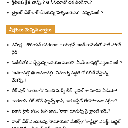
శ్రీలీలకు క్రేజీ ఛాన్స్..? ఆ సినిమాతో దశ తిరిగేనా..?
ట్రైలర్ డేట్ లాక్ చేసుకున్న ‘పళ్ళబురుసు’.. ఎప్పుడంటే..?
వీక్షకులు మెచ్చిన వార్తలు
సమీక్ష :- కొరియన్ కనకరాజు – యాక్షన్ అండ్ కామెడీతో సాగే హారర్
రైడ్!
ఓటీటీలోకి వచ్చేస్తున్న ఇదయం మురళి.. ఏయే భాషల్లో వస్తుందంటే..?
‘అనకాపల్లి’ @ అనకాపల్లి.. వినూత్న పద్ధతిలో రిలీజ్ చేస్తున్న
మేకర్స్..!
లీక్ షాక్: ‘వారణాసి’ నుంచి మళ్ళీ లీక్.. వైరల్ గా మారిన వీడియో!
వారణాసి: లీక్ తోనే ఫ్యాన్స్ ఖుషీ.. ఇక అప్డేట్ లేకపోయినా పర్లేదా?
ఐకాన్ స్టార్ కోసం కింగ్ ఖాన్.. ‘రాకా’ రూమర్స్ పై క్లారిటీ ఇదే..?
రాంగ్ డేట్ ఎంచుకున్న ‘రామాయణ’ మేకర్స్? ‘గాడ్జిల్లా’ ఎఫెక్ట్.. బడ్జెట్