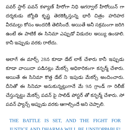
పవర్ స్టార్ పవన్ కళ్యాణ్ హీరోగా నిధి అగర్వాల్ హీరోయిన్ గా
దర్శకుడు జ్యోతి కృష్ణ తెరకెక్కిస్తున్న భారీ చిత్రం హరిహర
వీరమల్లు కోసం అందరికీ తెలిసిందే. అయితే అనీ సక్రమంగా జరిగి
ఉంటే ఈ పాటికే ఈ సినిమా ఎప్పుడో విడుదల అయ్యి ఉండాలి.
కానీ ఇప్పుడు వరకు రాలేదు.
అలాగే ఈ మార్చ్ 28న కూడా డేట్ లాక్ చేశారు కానీ ఇప్పుడు
కూడా వాయిదా పడినట్లు మేకర్స్ అధికారికంగా కన్ఫర్మ్ చేశారు.
అయితే ఈ సినిమా కొత్త డేట్ ని ఇపుడు మేకర్స్ అందించారు.
దీనితో ఈ సినిమా అనుకున్నట్లుగానే మే 9న గ్రాండ్ గా రిలీజ్
చేస్తున్నట్టు మేకర్స్ పవన్ పై సాలిడ్ పోస్టర్ తో కన్ఫర్మ్ చేశారు. సో
పవన్ ఫ్యాన్స్ అప్పుడు వరకు ఆగాల్సిందే అని చెప్పాలి.
THE BATTLE IS SET, AND THE FIGHT FOR
JUSTICE AND DHARMA WILL BE UNSTOPPABLE!