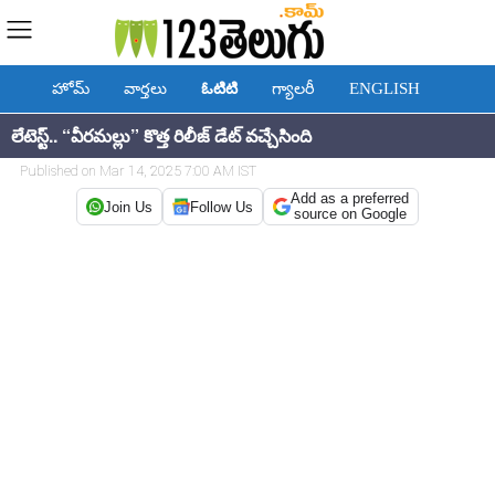
హోమ్
వార్తలు
ఓటిటి
గ్యాలరీ
ENGLISH
లేటెస్ట్.. “వీరమల్లు” కొత్త రిలీజ్ డేట్ వచ్చేసింది
Published on Mar 14, 2025 7:00 AM IST
Add as a preferred
Join Us
Follow Us
source on Google