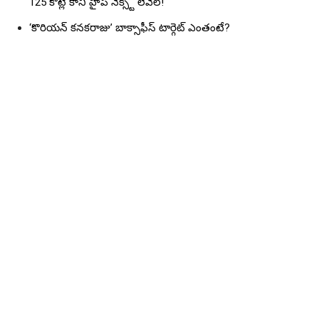
125 కోట్లే కానీ హైప్ నెక్స్ట్ లెవెల్!
‘కొరియన్ కనకరాజు’ బాక్సాఫీస్ టార్గెట్ ఎంతంటే?