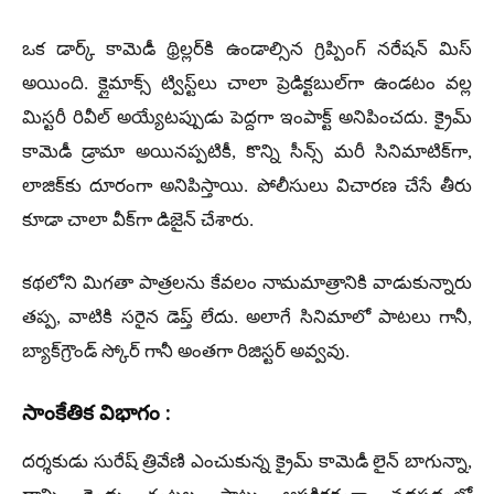
ఒక డార్క్ కామెడీ థ్రిల్లర్‌కి ఉండాల్సిన గ్రిప్పింగ్ నరేషన్ మిస్
అయింది. క్లైమాక్స్ ట్విస్ట్‌లు చాలా ప్రెడిక్టబుల్‌గా ఉండటం వల్ల
మిస్టరీ రివీల్ అయ్యేటప్పుడు పెద్దగా ఇంపాక్ట్ అనిపించదు. క్రైమ్
కామెడీ డ్రామా అయినప్పటికీ, కొన్ని సీన్స్ మరీ సినిమాటిక్‌గా,
లాజిక్‌కు దూరంగా అనిపిస్తాయి. పోలీసులు విచారణ చేసే తీరు
కూడా చాలా వీక్‌గా డిజైన్ చేశారు.
కథలోని మిగతా పాత్రలను కేవలం నామమాత్రానికి వాడుకున్నారు
తప్ప, వాటికి సరైన డెప్త్ లేదు. అలాగే సినిమాలో పాటలు గానీ,
బ్యాక్‌గ్రౌండ్ స్కోర్ గానీ అంతగా రిజిస్టర్ అవ్వవు.
సాంకేతిక విభాగం :
దర్శకుడు సురేష్ త్రివేణి ఎంచుకున్న క్రైమ్ కామెడీ లైన్ బాగున్నా,