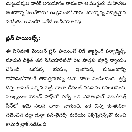
చుట్టుపక్కల వారికి అనుమానం రాకుండా ఆ ముగ్గురు మహిళలు
ఆ శవాన్ని ఏం చేశారు? ఈ క్రమంలో వారు ఎదుర్కొన్న విచిత్రమైన
పరిస్థితులు ఏంటి? అనేదే ఈ సినిమా కథ.
ప్లస్ పాయింట్స్ :
ఈ సినిమాకి మెయిన్ ప్లస్ పాయింట్ లీడ్ క్యాస్టింగ్ పర్ఫార్మెన్స్.
మాధురి దీక్షిత్ తన సీనియారిటీతో రేఖ పాత్రకు పూర్తి న్యాయం
చేసింది. ఒకపక్క భయం, ఇంకోపక్క కుటుంబాన్ని
కాపాడుకోవాలనే తాపత్రయాన్ని ఆమె బాగా పండించింది. త్రిప్తి
దిమ్రి గ్లామర్ పక్కన పెట్టి చాలా డీసెంట్ నటనను కనబరిచింది.
ముఖ్యంగా సెకండ్ హాఫ్‌లో వచ్చే ఒక ఎమోషనల్ మోనోలాగ్
సీన్‌లో ఆమె నటన చాలా బాగుంది. ఇక చిన్న కూతురిగా
నటించిన ధర్ణా దుర్గా వన్-లైనర్స్ మరియు ఎక్స్‌ప్రెషన్స్‌తో మంచి
కామెడీ ట్రాక్ నడిపింది.