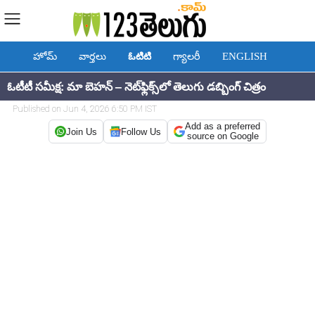
హోమ్
వార్తలు
ఓటిటి
గ్యాలరీ
ENGLISH
ఓటీటీ సమీక్ష: మా బెహన్ – నెట్‌ఫ్లిక్స్‌లో తెలుగు డబ్బింగ్ చిత్రం
Published on Jun 4, 2026 6:50 PM IST
Add as a preferred
Join Us
Follow Us
source on Google