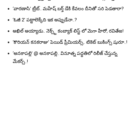
‘వారణాసి’ ట్రీట్.. మహేష్ బర్త్ డేకి కేవలం దీనితో సరి పెడతారా?
‘ఓజీ 2’ పట్టాలెక్కేది ఇక అప్పుడేనా..?
అఖిల్ అయ్యాడు.. నెక్స్ట్ కంబ్యాక్ లిస్ట్ లో మెగా హీరో, రవితేజ!
‘కొరియన్ కనకరాజు’ పెయిడ్ ప్రీమియర్స్.. టికెట్ బుకింగ్స్ షురూ..!
‘అనకాపల్లి’ @ అనకాపల్లి.. వినూత్న పద్ధతిలో రిలీజ్ చేస్తున్న
మేకర్స్..!