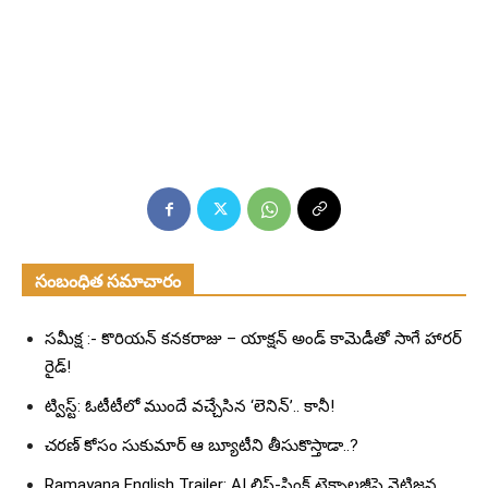
సంబంధిత సమాచారం
సమీక్ష :- కొరియన్ కనకరాజు – యాక్షన్ అండ్ కామెడీతో సాగే హారర్
రైడ్!
ట్విస్ట్: ఓటీటీలో ముందే వచ్చేసిన ‘లెనిన్’.. కానీ!
చరణ్ కోసం సుకుమార్ ఆ బ్యూటీని తీసుకొస్తాడా..?
Ramayana English Trailer: AI లిప్-సింక్ టెక్నాలజీపై నెటిజన్ల