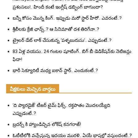
ప్రశంసలు!.. హిందీ కంటే ఇంగ్లీష్ డబ్బింగ్ బాగుందా?
బన్నీ కోసం మొన్న కింగ్.. ఇప్పుడు మరో స్టార్ హీరో.. ఎవరంటే..?
శ్రీలీలకు క్రేజీ ఛాన్స్..? ఆ సినిమాతో దశ తిరిగేనా..?
ట్రైలర్ డేట్ లాక్ చేసుకున్న ‘పళ్ళబురుసు’.. ఎప్పుడంటే..?
83 ఏళ్ల వయసు.. 24 గంటల షూటింగ్.. బిగ్ బీ డెడికేషన్‌కు నెటిజన్లు
ఫిదా!
భారీ సెక్యూరిటీ మధ్య ఐకాన్ స్టార్.. ఎందుకంటే..?
వీక్షకులు మెచ్చిన వార్తలు
‘ది ప్యారడైజ్’ టీజర్ టైమ్ ఫిక్స్.. రక్తపాతం మొదలయ్యేది
ఎప్పుడంటే..?
బ్రదర్స్ కి హ్యాండిచ్చిన లోకేష్ కనగరాజ్!
ఓటీటీలోకి వచ్చేస్తున్న ఇదయం మురళి.. ఏయే భాషల్లో వస్తుందంటే..?