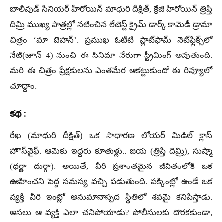
బాలీవుడ్ సీనియర్ హీరోయిన్ మాధురి దీక్షిత్, క్రేజీ హీరోయిన్ త్రిప్తి
దిమ్రి ముఖ్య పాత్రల్లో నటించిన లేటెస్ట్ క్రైమ్ డార్క్ కామెడీ డ్రామా
చిత్రం ‘మా బెహన్’. ప్రముఖ ఓటీటీ ప్లాట్‌ఫామ్ నెట్‌ఫ్లిక్స్‌లో
నేటి(జూన్ 4) నుంచి ఈ సినిమా నేరుగా స్ట్రీమింగ్ అవుతుంది.
మరి ఈ చిత్రం ప్రేక్షకులను ఎంతమేర ఆకట్టుకుందో ఈ రివ్యూలో
చూద్దాం.
కథ :
రేఖ (మాధురి దీక్షిత్) ఒక సాధారణ లోయర్ మిడిల్ క్లాస్
హౌస్‌వైఫ్. ఆమెకు ఇద్దరు కూతుళ్లు.. జయ (త్రిప్తి దిమ్రి), సుష్మా
(ధర్ణా దుర్గా). అయితే, వీరి ప్రశాంతమైన జీవితంలోకి ఒక
ఊహించని పెద్ద సమస్య వచ్చి పడుతుంది. పక్కింట్లో ఉండే ఒక
వ్యక్తి వీరి ఇంట్లో అనుమానాస్పద స్థితిలో శవమై కనిపిస్తాడు.
అసలు ఆ వ్యక్తి ఎలా చనిపోయాడు? పోలీసులకు దొరకకుండా,