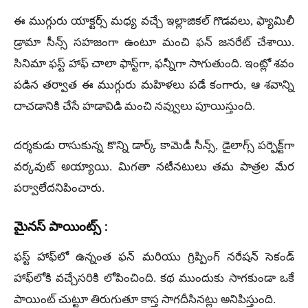
ఈ ముగ్గురు యాక్టర్స్ మధ్య వచ్చే ఇల్లాజికల్ గొడవలు, ఫ్యామిలీ
డ్రామా సీన్స్ సహజంగా ఉంటూ మంచి ఫన్ జనరేట్ చేశాయి.
సినిమా ఫస్ట్ హాఫ్ చాలా ఫాస్ట్‌గా, ఫన్నీగా సాగుతుంది. ఇంట్లో శవం
పడిన తర్వాత ఈ ముగ్గురు మహిళలు పడే కంగారు, ఆ శవాన్ని
దాచడానికి చేసే హడావిడి మంచి నవ్వులు పూయిస్తుంది.
దర్శకుడు రాసుకున్న కొన్ని డార్క్ కామెడీ సీన్స్, డైలాగ్స్ పర్ఫెక్ట్‌గా
వర్కవుట్ అయ్యాయి. మిగతా నటీనటులు తమ పాత్రల మేర
పర్వాలేదనిపించారు.
మైనస్ పాయింట్స్ :
ఫస్ట్ హాఫ్‌లో ఉన్నంత ఫన్ మరియు గ్రిప్పింగ్ నరేషన్ సెకండ్
హాఫ్‌లోకి వచ్చేసరికి లోపించింది. కథ ముందుకు సాగకుండా ఒకే
పాయింట్ చుట్టూ తిరుగుతూ కాస్త సాగదీసినట్లు అనిపిస్తుంది.