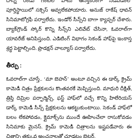
దాన్ని రెండు గంటల పాటు ఆసక్తికరంగా నడపడంలో
పూర్తిస్థాయిలో సక్సెస్ అవ్వలేకపోయారు. అనుజ్ రాకేష్ ధావన్
సినిమాటోగ్రఫీ పర్వాలేదు. ఇండోర్ సీన్స్‌ని బాగా క్యాప్చర్ చేశారు.
బ్యాక్‌గ్రౌండ్ స్కోర్ కొన్ని సీన్స్‌ని ఎలివేట్ చేసినా, ఓవరాల్‌గా
యావరేజ్ అనిపిస్తుంది. ఎడిటింగ్ విభాగం సెకండ్ హాఫ్‌పై ఇంకాస్త
శ్రద్ధ పెట్టాల్సింది. ప్రొడక్షన్ వాల్యూస్ పర్వాలేదు.
తీర్పు :
ఓవరాల్‌గా చూస్తే.. ‘మా బెహన్’ అంటూ వచ్చిన ఈ డార్క్ క్రైమ్
కామెడీ చిత్రం ప్రేక్షకులను కొంతవరకే మెప్పిస్తుంది. మాధురి దీక్షిత్,
త్రిప్తి దిమ్రిల పర్ఫార్మెన్స్, ఫస్ట్ హాఫ్‌లో వచ్చే కొన్ని హిలేరియస్
డార్క్ కామెడీ సీన్స్ ప్రేక్షకులను ఆకట్టుకుంటాయి. సెకండ్ హాఫ్‌లో
బలం లేకపోవడం, క్లైమాక్స్‌ను ముందే ఊహించేలా రాసుకోవడం
సినిమాకు మైనస్. క్రైమ్ కామెడీ చిత్రాలను ఇష్టపడేవారు ఈ
చిత్రాన్ని తక్కువ అంచనాలతో చూడటం బెటర్.