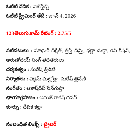
ఓటీటీ వేదిక :
నెట్‌ఫ్లిక్స్
ఓటీటీ స్ట్రీమింగ్ తేదీ :
జూన్ 4, 2026
123తెలుగు.కామ్ రేటింగ్ : 2.75/5
నటీనటులు :
మాధురీ దీక్షిత్, త్రిప్తి దిమ్రి, ధర్ణా దుర్గా, రవి కిషన్,
అరుణోదయ్ సింగ్ తదితరులు
దర్శకత్వం :
సురేష్ త్రివేణి
నిర్మాతలు :
విక్రమ్ మల్హోత్రా, సురేష్ త్రివేణి
సంగీతం :
ఆకాష్‌దీప్ సేన్‌గుప్తా
ఛాయాగ్రహణం :
అనుజ్ రాకేష్ ధవన్
కూర్పు :
దీపిక కల్రా
సంబంధిత లింక్స్ :
ట్రైలర్