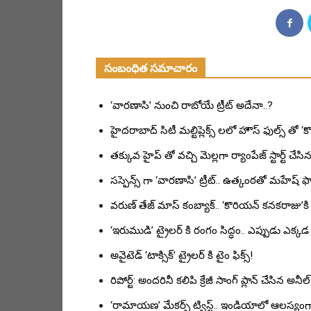
సంబంధిత సమాచారం
‘వారణాసి’ నుంచి రాబోయే ట్రీట్ అదేనా..?
హైదరాబాద్ సిటీ మల్టిప్లెక్స్ లలో హౌస్ ఫుల్స్ త
తక్కువ హైప్ తో వచ్చి మెల్లగా ర్యాంపేజ్ స్టార్ట్ చేసిన 
సస్పెన్స్ గా ‘వారణాసి’ ట్రీట్.. ఉత్కంఠతో మహేష్ ఫ్య
వరుణ్ తేజ్ మాస్ కంబ్యాక్.. ‘కొరియన్ కనకరాజు’కి డే 
‘ఇరుముడి’ ట్రైలర్ కి రంగం సిద్ధం.. ఎప్పుడు ఎక్క
అవైటెడ్ ‘టాక్సిక్’ ట్రైలర్ కి టైం ఫిక్స్!
రిపోర్ట్: అందరినీ కలిపి క్రేజీ సాంగ్ ప్లాన్ చేసిన అనీ
‘రామాయణ’ మేకర్స్ ట్విస్ట్.. ఇండియాలో ఆలస్యంగా