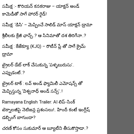
సమీక్ష :- కొరియన్ కనకరాజు – యాక్షన్ అండ్
కామెడీతో సాగే హారర్ రైడ్!
సమీక్ష: ‘డిసి’ – మెప్పించే సాలిడ్ మాస్ యాక్షన్ డ్రామా
శ్రీలీలకు క్రేజీ ఛాన్స్..? ఆ సినిమాతో దశ తిరిగేనా..?
సమీక్ష : కేజేక్యూ (KJQ) – రొటీన్ ప్లే తో సాగే క్రైమ్
డ్రామా
ట్రైలర్ డేట్ లాక్ చేసుకున్న ‘పళ్ళబురుసు’..
ఎప్పుడంటే..?
ట్రైలర్ టాక్ : లవ్ అండ్ ఫ్యామిలీ ఎమోషన్స్ తో
మెప్పిస్తున్న ‘విశ్వనాధ్ అండ్ సన్స్’..!
Ramayana English Trailer: AI లిప్-సింక్
టెక్నాలజీపై నెటిజన్ల ప్రశంసలు!.. హిందీ కంటే ఇంగ్లీష్
డబ్బింగ్ బాగుందా?
చరణ్ కోసం సుకుమార్ ఆ బ్యూటీని తీసుకొస్తాడా..?