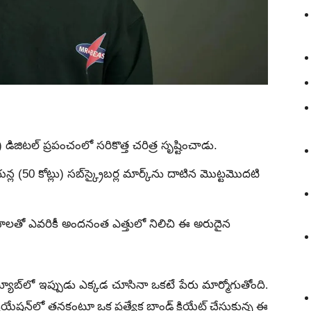
డిజిటల్ ప్రపంచంలో సరికొత్త చరిత్ర సృష్టించాడు.
ల (50 కోట్లు) సబ్‌స్క్రైబర్ల మార్క్‌ను దాటిన మొట్టమొదటి
డియోలతో ఎవరికీ అందనంత ఎత్తులో నిలిచి ఈ అరుదైన
్‌లో ఇప్పుడు ఎక్కడ చూసినా ఒకటే పేరు మార్మోగుతోంది.
క్రియేషన్‌లో తనకంటూ ఒక ప్రత్యేక బ్రాండ్ క్రియేట్ చేసుకున్న ఈ