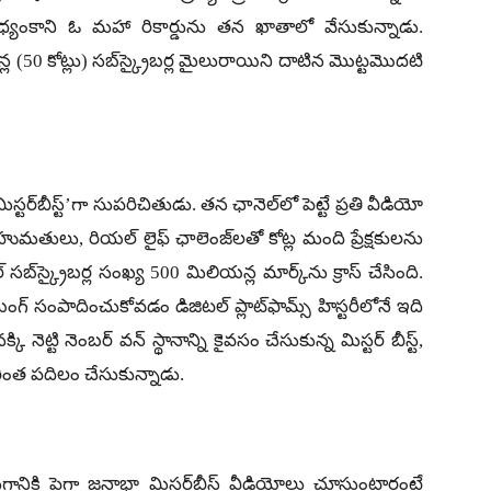
్యంకాని ఓ మహా రికార్డును తన ఖాతాలో వేసుకున్నాడు.
 (50 కోట్లు) సబ్‌స్క్రైబర్ల మైలురాయిని దాటిన మొట్టమొదటి
‘మిస్టర్‌బీస్ట్’గా సుపరిచితుడు. తన ఛానెల్‌లో పెట్టే ప్రతి వీడియో
హుమతులు, రియల్ లైఫ్ ఛాలెంజ్‌లతో కోట్ల మంది ప్రేక్షకులను
‌స్క్రైబర్ల సంఖ్య 500 మిలియన్ల మార్క్‌ను క్రాస్ చేసింది.
ంగ్ సంపాదించుకోవడం డిజిటల్ ప్లాట్‌ఫామ్స్ హిస్టరీలోనే ఇది
 నెట్టి నెంబర్ వన్ స్థానాన్ని కైవసం చేసుకున్న మిస్టర్ బీస్ట్,
రింత పదిలం చేసుకున్నాడు.
గానికి పైగా జనాభా మిస్టర్‌బీస్ట్ వీడియోలు చూస్తుంటారంటే