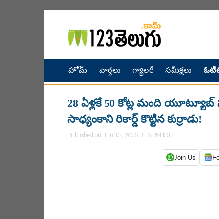
హోమ్
వార్తలు
గ్యాలరీ
సమీక్షలు
ఓటీట
28 ఏళ్లకే 50 కోట్ల మంది యూట్యూబ్‌ స
సాధ్యంకాని రికార్డ్ కొట్టిన కుర్రాడు!
Published on Jun 13, 2026 3:16 PM IST
Join Us
Fo