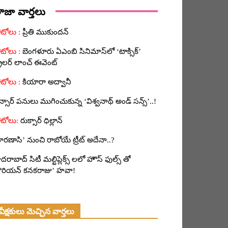
ాజా వార్తలు
ప్రీతి ముకుందన్
బెంగళూరు ఏఎంబి సినిమాస్‌లో ‘టాక్సిక్’
రైలర్ లాంచ్ ఈవెంట్
కియారా అద్వానీ
న్సార్ పనులు ముగించుకున్న ‘విశ్వనాథ్ అండ్ సన్స్’..!
రుక్సార్ ధిల్లాన్
ారణాసి’ నుంచి రాబోయే ట్రీట్ అదేనా..?
దరాబాద్ సిటీ మల్టిప్లెక్స్ లలో హౌస్ ఫుల్స్ తో
కొరియన్ కనకరాజు’ హవా!
వీక్షకులు మెచ్చిన వార్తలు