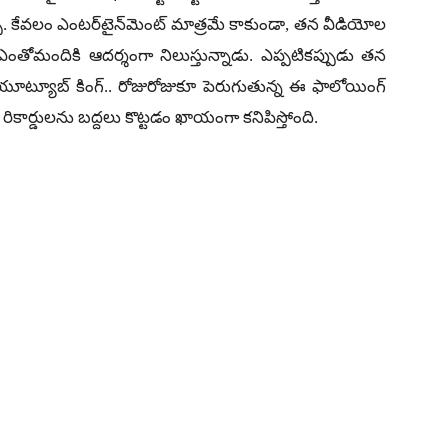
చు. కేవలం ఎంటర్‌టైన్‌మెంట్ మాత్రమే కాకుండా, తన వీడియోల
ూ ఎంతోమందికి ఆదర్శంగా నిలుస్తున్నాడు. ఎప్పటికప్పుడు తన
యూట్యూబ్ కింగ్.. రోజురోజుకూ పెరుగుతున్న ఈ ఫాలోయింగ్
రికార్డులను బద్దలు కొట్టడం ఖాయంగా కనిపిస్తోంది.