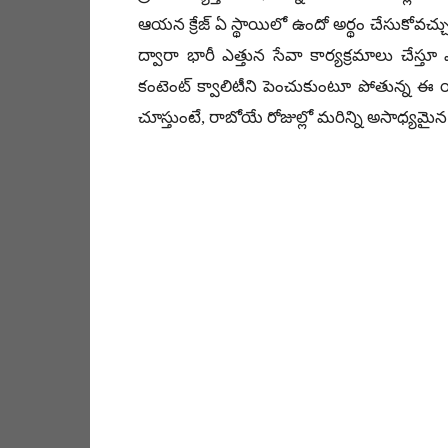
ఆయన క్రేజ్ ఏ స్థాయిలో ఉందో అర్థం చేసుకోవచ్
ద్వారా భారీ ఎత్తున సేవా కార్యక్రమాలు చేస్త
కంటెంట్ క్వాలిటీని పెంచుకుంటూ పోతున్న ఈ 
చూస్తుంటే, రాబోయే రోజుల్లో మరిన్ని అసాధ్యమైన 