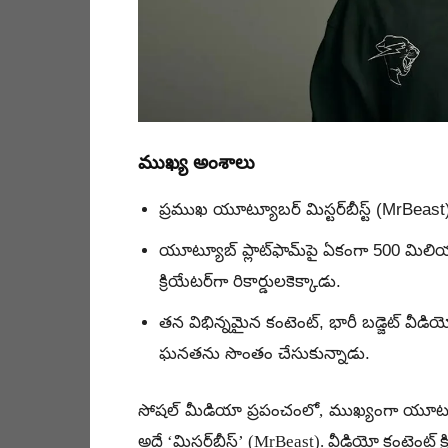
ముఖ్య అంశాలు
ప్రముఖ యూట్యూబర్ మిస్టర్‌బీస్ట్ (MrBeast) 
యూట్యూబ్ ప్లాట్‌ఫామ్‌పై ఏకంగా 500 మిలియన్
క్రియేటర్‌గా రికార్డులకెక్కాడు.
తన విభిన్నమైన కంటెంట్, భారీ బడ్జెట్ వీ
ఘనతను సొంతం చేసుకున్నాడు.
సోషల్ మీడియా ప్రపంచంలో, ముఖ్యంగా యూట్యూబ
అదే ‘మిస్టర్‌బీస్ట్’ (MrBeast). వీడియో కంటెంట్ 