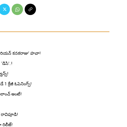
ో ‘కొరియన్ కనకరాజు’ హవా!
‘డిసి’..!
ాన్స్!
1 క్రేజీ ఓపెనింగ్స్!
డ లాంచ్ అంటే!
ల్ రావిపూడి!
 రిలీజ్!