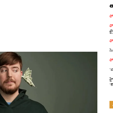
త
ట్
సె
‘వ
హై
‘