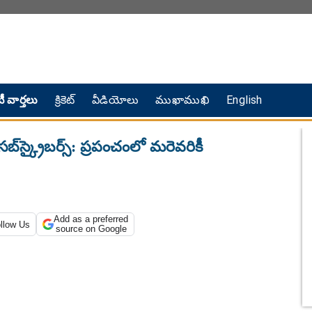
ీ వార్తలు
క్రికెట్
వీడియోలు
ముఖాముఖి
English
బ్‌స్క్రైబర్స్: ప్రపంచంలో మరెవరికీ
Add as a preferred
llow Us
source on Google