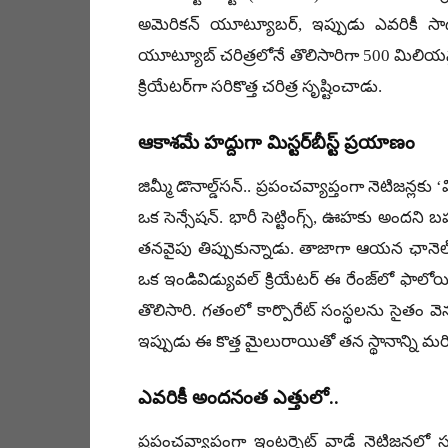
అమెరికన్ యూట్యూబర్, ఇప్పుడు ఎవరికీ సాధ
యూట్యూబ్ చరిత్రలోనే తొలిసారిగా 500 మిలియన్ల
క్రియేటర్‌గా సరికొత్త చరిత్ర సృష్టించాడు.
ఆకాశమే హద్దుగా మిస్టర్‌బీస్ట్ ప్రయాణం
జిమ్మీ డొనాల్డ్‌సన్.. ప్రపంచవ్యాప్తంగా నెటిజన్లకు 
ఒక సెన్సేషన్. భారీ సెట్టింగ్స్, ఊహకు అందని బ
తనవైపు తిప్పుకున్నాడు. తాజాగా ఆయన ఛానెల్ సబ్
ఒక ఇండివిడ్యువల్ క్రియేటర్ ఈ రేంజ్‌లో ఫాలోయి
తొలిసారి. గతంలో కార్పొరేట్ సంస్థలను సైతం వెనక్కి
ఇప్పుడు ఈ కొత్త మైలురాయితో తన స్థానాన్ని మ
ఎవరికీ అందనంత ఎత్తులో..
ప్రపంచవ్యాప్తంగా ఇంటర్నెట్ వాడే నెటిజన్లలో స